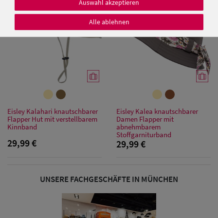
Auswahl akzeptieren
Alle ablehnen
Damen Caps
Damen
Baseball Caps
Damen UV-
Eisley Kalahari knautschbarer
Eisley Kalea knautschbarer
Flapper Hut mit verstellbarem
Damen Flapper mit
Schutz Caps
Kinnband
abnehmbarem
Stoffgarniturband
29,99 €
29,99 €
Damen
Bandana Caps
UNSERE FACHGESCHÄFTE IN MÜNCHEN
Damen
Sonnenschilder
& Visoren