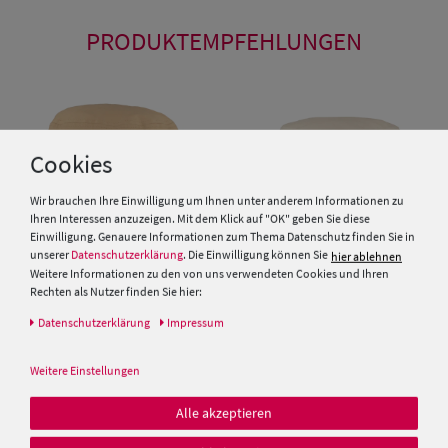
PRODUKTEMPFEHLUNGEN
Cookies
Wir brauchen Ihre Einwilligung um Ihnen unter anderem Informationen zu
Ihren Interessen anzuzeigen. Mit dem Klick auf "OK" geben Sie diese
Einwilligung. Genauere Informationen zum Thema Datenschutz finden Sie in
unserer
Datenschutzerklärung
. Die Einwilligung können Sie
hier ablehnen
Weitere Informationen zu den von uns verwendeten Cookies und Ihren
Rechten als Nutzer finden Sie hier:
Daten­schutz­erklärung
Impressum
Fiebig Fischer-Hut mit 2
Einfarbiger knautschbarer
Taschen aus Baumwolle
Fischerhut mit UV 50+ aus
Baumwolle von Hut-Breiter
Weitere Einstellungen
19,99 €
25,00 €
Alle akzeptieren