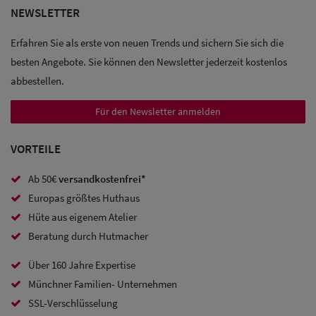
NEWSLETTER
Sale: Caps
Erfahren Sie als erste von neuen Trends und sichern Sie sich die
Sale:
besten Angebote. Sie können den Newsletter jederzeit kostenlos
Baseball
abbestellen.
Caps
Für den Newsletter anmelden
Sale: Army
VORTEILE
Caps
Ab 50€
versandkostenfrei*
Sale:
Europas größtes Huthaus
Trucker
Hüte aus eigenem Atelier
Caps
Beratung durch Hutmacher
Sale: Caps
Über 160 Jahre Expertise
Münchner Familien- Unternehmen
mit
SSL-Verschlüsselung
Ohrenschutz