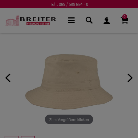
Tel.:
089 / 599 884 - 0
0
Zum Vergrößern klicken