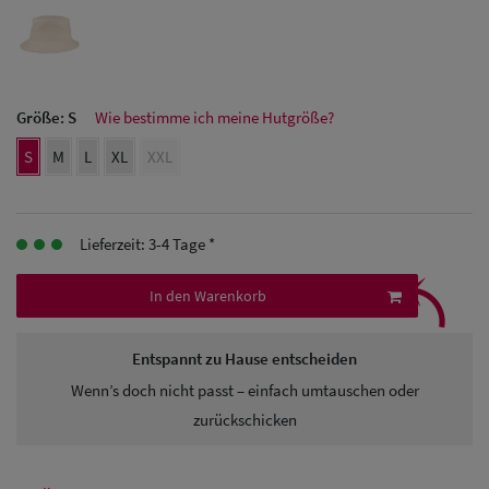
Herren
Baseball Cpas
Größe:
S
Wie bestimme ich meine Hutgröße?
Herren UV-
S
M
L
XL
XXL
Schutz Caps
Herren
Sonnenschilder
Lieferzeit: 3-4 Tage *
⤹
& Visoren
In den Warenkorb
Herren
Entspannt zu Hause entscheiden
Snapback Caps
Wenn’s doch nicht passt – einfach umtauschen oder
zurückschicken