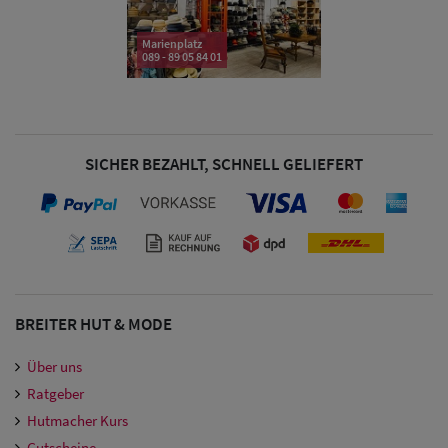
Damen
Marienplatz
089 - 89 05 84 01
Snapback Caps
Damen Caps
Großgrößen
SICHER BEZAHLT, SCHNELL GELIEFERT
(63-65 cm)
BREITER HUT & MODE
Über uns
Ratgeber
Hutmacher Kurs
Gutscheine