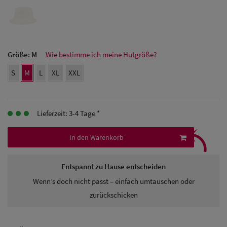
Herren
Baseball Cpas
Größe:
M
Wie bestimme ich meine Hutgröße?
Herren UV-
S
M
L
XL
XXL
Schutz Caps
Herren
Sonnenschilder
Lieferzeit: 3-4 Tage *
⤹
& Visoren
In den Warenkorb
Herren
Entspannt zu Hause entscheiden
Snapback Caps
Wenn’s doch nicht passt – einfach umtauschen oder
zurückschicken