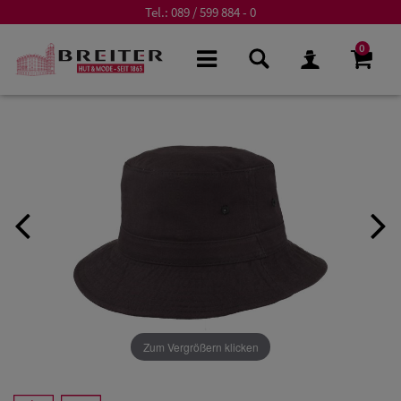
Tel.:
089 / 599 884 - 0
0
Zum Vergrößern klicken