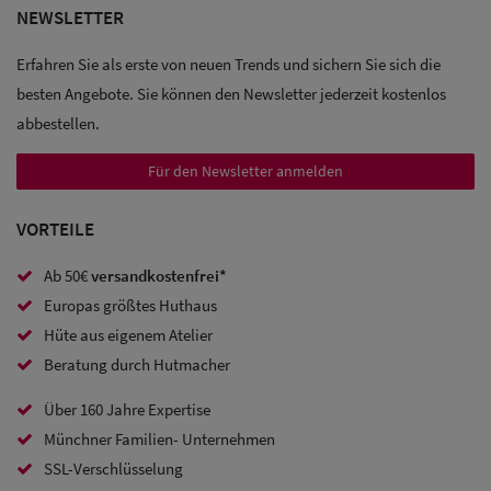
NEWSLETTER
Sale: Caps
Erfahren Sie als erste von neuen Trends und sichern Sie sich die
Sale:
besten Angebote. Sie können den Newsletter jederzeit kostenlos
Baseball
abbestellen.
Caps
Für den Newsletter anmelden
Sale: Army
VORTEILE
Caps
Ab 50€
versandkostenfrei*
Sale:
Europas größtes Huthaus
Trucker
Hüte aus eigenem Atelier
Caps
Beratung durch Hutmacher
Sale: Caps
Über 160 Jahre Expertise
Münchner Familien- Unternehmen
mit
SSL-Verschlüsselung
Ohrenschutz