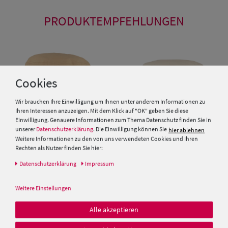
PRODUKTEMPFEHLUNGEN
Cookies
Wir brauchen Ihre Einwilligung um Ihnen unter anderem Informationen zu
Ihren Interessen anzuzeigen. Mit dem Klick auf "OK" geben Sie diese
Einwilligung. Genauere Informationen zum Thema Datenschutz finden Sie in
unserer
Datenschutzerklärung
. Die Einwilligung können Sie
hier ablehnen
Weitere Informationen zu den von uns verwendeten Cookies und Ihren
Rechten als Nutzer finden Sie hier:
Daten­schutz­erklärung
Impressum
Fiebig Fischer-Hut mit 2
Einfarbiger knautschbarer
Taschen aus Baumwolle
Fischerhut mit UV 50+ aus
Baumwolle von Hut-Breiter
Weitere Einstellungen
19,99 €
25,00 €
Alle akzeptieren