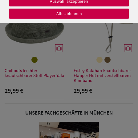
Auswahl akzeptieren
Alle ablehnen
Damen Caps
Damen
Baseball Caps
Damen UV-
Chillouts leichter
Eisley Kalahari knautschbarer
knautschbarer Stoff Player Yala
Flapper Hut mit verstellbarem
Schutz Caps
Kinnband
29,99 €
29,99 €
Damen
Bandana Caps
UNSERE FACHGESCHÄFTE IN MÜNCHEN
Damen
Sonnenschilder
& Visoren