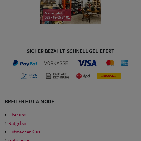
Damen
Marienplatz
089 - 89 05 84 01
Snapback Caps
Damen Caps
Großgrößen
SICHER BEZAHLT, SCHNELL GELIEFERT
(63-65 cm)
BREITER HUT & MODE
Über uns
Ratgeber
Hutmacher Kurs
Gutscheine