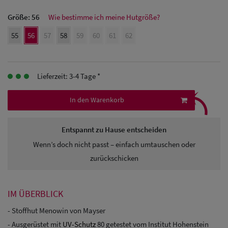
Herren
Größe:
56
Wie bestimme ich meine Hutgröße?
Baseball Cpas
55
56
57
58
59
60
61
62
Herren UV-
Schutz Caps
Lieferzeit: 3-4 Tage *
⤹
Herren
In den Warenkorb
Sonnenschilder
& Visoren
Entspannt zu Hause entscheiden
Wenn’s doch nicht passt – einfach umtauschen oder
Herren
zurückschicken
Snapback Caps
IM ÜBERBLICK
- Stoffhut Menowin von Mayser
- Ausgerüstet mit
UV-Schutz
80 getestet vom Institut Hohenstein