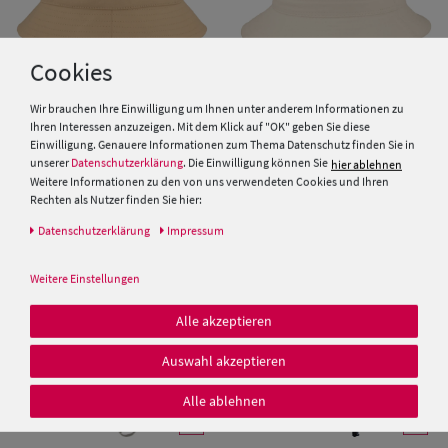
Cookies
Wir brauchen Ihre Einwilligung um Ihnen unter anderem Informationen zu
Ihren Interessen anzuzeigen. Mit dem Klick auf "OK" geben Sie diese
Einwilligung. Genauere Informationen zum Thema Datenschutz finden Sie in
Fiebig Fischer-Hut mit 2
Einfarbiger knautschbarer
unserer
Datenschutzerklärung
. Die Einwilligung können Sie
Taschen aus Baumwolle
Fischerhut mit UV 50+ aus
hier ablehnen
Baumwolle von Hut-Breiter
Weitere Informationen zu den von uns verwendeten Cookies und Ihren
Rechten als Nutzer finden Sie hier:
19,99 €
25,00 €
Daten­schutz­erklärung
Impressum
Weitere Einstellungen
Alle akzeptieren
Auswahl akzeptieren
Alle ablehnen