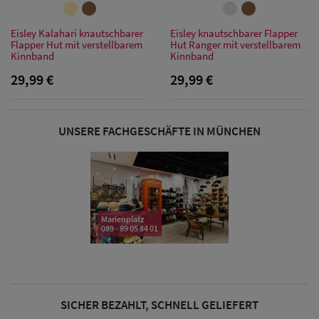
Eisley Kalahari knautschbarer
Eisley knautschbarer Flapper
Flapper Hut mit verstellbarem
Hut Ranger mit verstellbarem
Damen Caps
Kinnband
Kinnband
29,99 €
29,99 €
Damen
Baseball Caps
UNSERE FACHGESCHÄFTE IN MÜNCHEN
Damen UV-
Schutz Caps
Damen
Bandana Caps
Marienplatz
089 - 89 05 84 01
Damen
Sonnenschilder
& Visoren
SICHER BEZAHLT, SCHNELL GELIEFERT