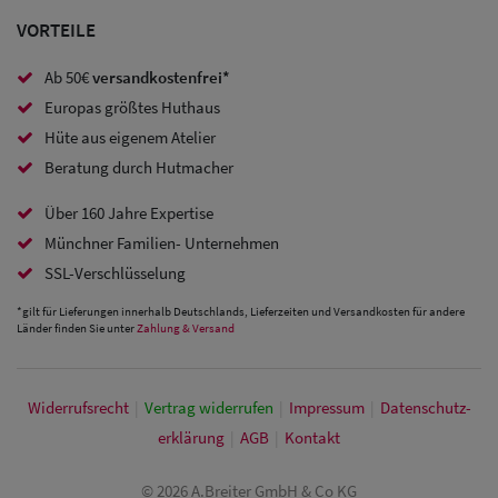
VORTEILE
Baseball
Caps
Ab 50€
versandkostenfrei*
Europas größtes Huthaus
Sale: Army
Hüte aus eigenem Atelier
Caps
Beratung durch Hutmacher
Sale:
Über 160 Jahre Expertise
Trucker
Münchner Familien- Unternehmen
SSL-Verschlüsselung
Caps
*gilt für Lieferungen innerhalb Deutschlands, Lieferzeiten und Versandkosten für andere
Sale: Caps
Länder finden Sie unter
Zahlung & Versand
mit
Ohrenschutz
Widerrufs­recht
|
Vertrag widerrufen
|
Impressum
|
Daten­schutz­
erklärung
|
AGB
|
Kontakt
© 2026 A.Breiter GmbH & Co KG