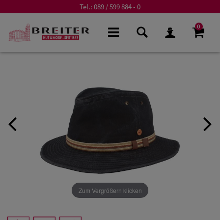
Tel.:
089 / 599 884 - 0
0
Zum Vergrößern klicken