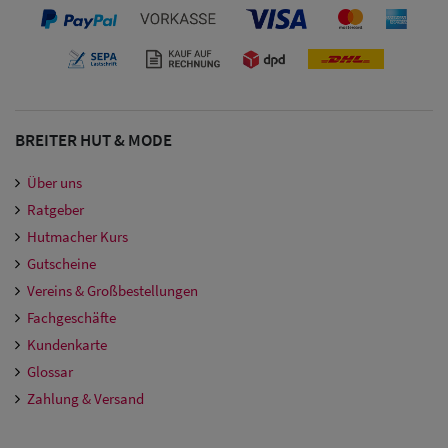
Damen
Snapback Caps
Damen Caps
Großgrößen
BREITER HUT & MODE
(63-65 cm)
Über uns
Ratgeber
Hutmacher Kurs
Gutscheine
Vereins & Großbestellungen
Fachgeschäfte
Kundenkarte
Glossar
Zahlung & Versand