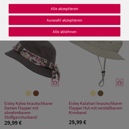
Fiebig Fischer-Hut mit 2
Einfarbiger knautschbarer
Taschen aus Baumwolle
Fischerhut mit UV 50+ aus
Alle akzeptieren
Baumwolle von Hut-Breiter
Auswahl akzeptieren
19,99 €
25,00 €
Alle ablehnen
Damen Caps
Damen
Baseball Caps
Damen UV-
Schutz Caps
Damen
Bandana Caps
Eisley Kalea knautschbarer
Eisley Kalahari knautschbarer
Damen Flapper mit
Flapper Hut mit verstellbarem
abnehmbarem
Kinnband
Damen
Stoffgarniturband
29,99 €
29,99 €
Sonnenschilder