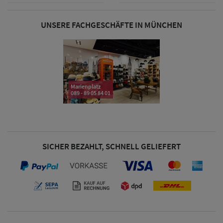
& Visoren
UNSERE FACHGESCHÄFTE IN MÜNCHEN
Damen
Snapback Caps
Damen Caps
Großgrößen
Marienplatz
089 - 89 05 84 01
(63-65 cm)
SICHER BEZAHLT, SCHNELL GELIEFERT