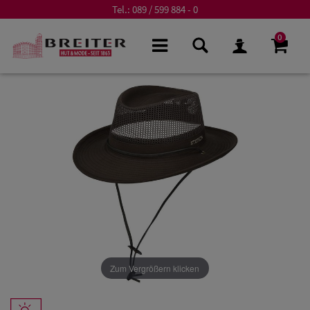
Tel.:
089 / 599 884 - 0
0
Zum Vergrößern klicken