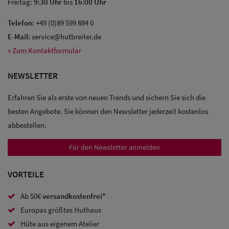
Freitag:
9:30 Uhr
bis
16:00 Uhr
Telefon:
+49 (0)89 599 884 0
E-Mail:
service@hutbreiter.de
Sale: Caps
» Zum Kontaktformular
Sale:
NEWSLETTER
Baseball
Erfahren Sie als erste von neuen Trends und sichern Sie sich die
Caps
besten Angebote. Sie können den Newsletter jederzeit kostenlos
abbestellen.
Sale: Army
Caps
Für den Newsletter anmelden
Sale:
VORTEILE
Trucker
Ab 50€
versandkostenfrei*
Caps
Europas größtes Huthaus
Sale: Caps
Hüte aus eigenem Atelier