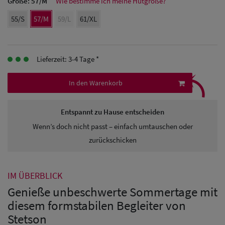
Herren Caps
Größe:
57/M
Wie bestimme ich meine Hutgröße?
55/S
57/M
59/L
61/XL
Herren
Baseball Cpas
Lieferzeit: 3-4 Tage *
Herren UV-
⤹
Schutz Caps
In den Warenkorb
Herren
Entspannt zu Hause entscheiden
Sonnenschilder
Wenn’s doch nicht passt – einfach umtauschen oder
& Visoren
zurückschicken
Herren
Snapback Caps
IM ÜBERBLICK
Genieße unbeschwerte Sommertage mit
diesem formstabilen Begleiter von
Stetson