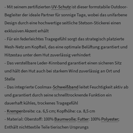
- Mit seinem zertifizierten
UV-Schutz
ist dieser formstabile Outdoor-
Begleiter der ideale Partner für sonnige Tage, wobei das unifarbene
Design durch eine hochwertige seitliche Stetson-Stickerei einen
exklusiven Akzent erhält
- Für ein federleichtes Tragegefühl sorgt das strategisch platzierte
Mesh-Netz am Kopfteil, das eine optimale Belüftung garantiert und
Hitzestau unter dem Hut zuverlässig verhindert
- Das verstellbare Leder-Kinnband garantiert einen sicheren Sitz
und hält den Hut auch bei starkem Wind zuverlässig an Ort und
Stelle
- Das integrierte Coolmax-
Schweißband
leitet Feuchtigkeit aktiv ab
und garantiert durch seine schnelltrocknende Funktion ein
dauerhaft kühles, trockenes Tragegefühl
-
Krempe
nbreite: ca. 6,5 cm; Kopfhöhe: ca. 8,5 cm
- Material: Oberstoff: 100%
Baumwolle
;
Futter
: 100%
Polyester
;
Enthält nichttextile Teile tierischen Ursprungs