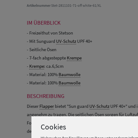
Artikelnummer
Stet-2811101-71-off white-61/XL
IM ÜBERBLICK
- Freizeithut von Stetson
- Mit Sunguard
UV-Schutz
UPF 40+
- Seitliche Ösen
- 7-fach abgesteppte
Krempe
-
Krempe
: ca.6,5cm
- Material: 100%
Baumwolle
- Material: 100%
Baumwolle
BESCHREIBUNG
Dieser
Flapper
bietet "Sun guard
UV-Schutz
UPF 40+" und is
angenehm zu tragen. Die seitlichen Ösen sorgen für Luftzu
Form. Das Stetson-Logo ist seitlich Ton in Ton eingestickt
Cookies
dezent, gediegen.