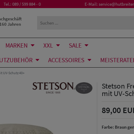
Tel.:
089 / 599 884 - 0
E-Mail:
service@hutbreiter
achgeschäft
 160 Jahren
MARKEN
XXL
SALE
UTZUBEHÖR
ACCESSOIRES
MEISTERATE
it UV-Schutz 40+
Stetson Fr
mit UV-Sc
89,00 EU
Farbe:
Braun ge