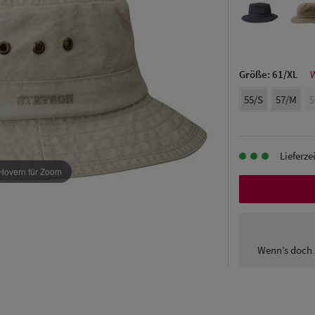
Größe:
61/XL
W
55/S
57/M
5
Lieferze
Hovern für Zoom
Wenn’s doch 