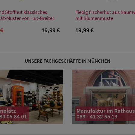
Verfügbare Größe
Verfügbare Größe
d Stoffhut klassisches
Fiebig Fischerhut aus Baum
M
57/M
59/L
rät-Muster von Hut-Breiter
mit Blumenmuste
 €
19,99 €
19,99 €
UNSERE FACHGESCHÄFTE IN MÜNCHEN
nplatz
Manufaktur im Rathaus
 89 05 84 01
089 - 41 32 55 13