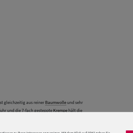
t gleichzeitig aus reiner
Baumwolle
und sehr
fuhr und die 7-fach gesteppte
Krempe
hält die
 und betont den wertigen Hut. Praktisch, schön,