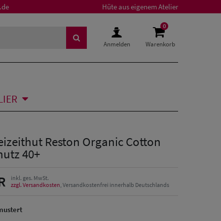
.de
Hüte aus eigenem Atelier
0
Anmelden
Warenkorb
LIER
eizeithut Reston Organic Cotton
hutz 40+
R
inkl. ges. MwSt.
zzgl. Versandkosten
, Versandkostenfrei innerhalb Deutschlands
mustert