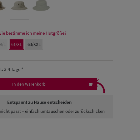
ie bestimme ich meine Hutgröße?
9/L
61/XL
63/XXL
it: 3-4 Tage *
⤹
In den Warenkorb
Entspannt zu Hause entscheiden
nicht passt – einfach umtauschen oder zurückschicken