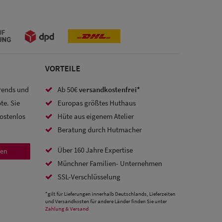
VORTEILE
Trends und
Ab 50€
versandkostenfrei*
te. Sie
Europas größtes Huthaus
kostenlos
Hüte aus eigenem Atelier
Beratung durch Hutmacher
Über 160 Jahre Expertise
den
Münchner Familien- Unternehmen
SSL-Verschlüsselung
*gilt für Lieferungen innerhalb Deutschlands, Lieferzeiten
und Versandkosten für andere Länder finden Sie unter
Zahlung & Versand