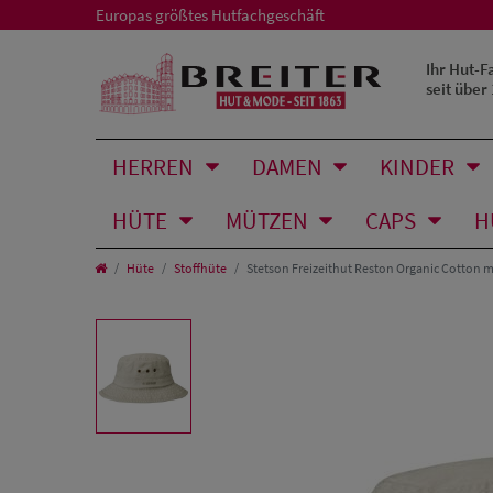
Europas größtes Hutfachgeschäft
Ihr Hut-F
seit über
HERREN
DAMEN
KINDER
HÜTE
MÜTZEN
CAPS
H
Hüte
Stoffhüte
Stetson Freizeithut Reston Organic Cotton m