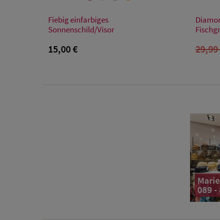
Verfügbare Größe
Fiebig einfarbiges
Diamon
Einheitsgröße
Sonnenschild/Visor
Fischg
15,00 €
29,99
Marie
089 -