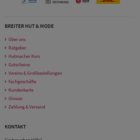
Damen
Snapback Caps
BREITER HUT & MODE
Damen Caps
Großgrößen
Über uns
Ratgeber
(63-65 cm)
Hutmacher Kurs
Gutscheine
Vereins & Großbestellungen
Fachgeschäfte
Kundenkarte
Glossar
Zahlung & Versand
KONTAKT
Sie brauchen Hilfe?