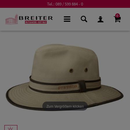
Tel.:
089 / 599 884 - 0
0
Zum Vergrößern klicken