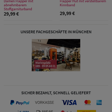
Damen Flapper mit
Flapper Hut mit verstellbarem
abnehmbarem
Kinnband
Stoffgarniturband
29,99 €
29,99 €
Damen Caps
Damen
UNSERE FACHGESCHÄFTE IN MÜNCHEN
Baseball Caps
Damen UV-
Schutz Caps
Marienplatz
089 - 89 05 84 01
Damen
Bandana Caps
Damen
SICHER BEZAHLT, SCHNELL GELIEFERT
Sonnenschilder
& Visoren