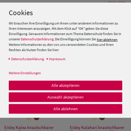
Cookies
Wir brauchen Ihre Einwilligung um Ihnen unter anderem Informationen zu
Fiebig Fischer-Hut mit 2
Einfarbiger knautschbarer
Ihren Interessen anzuzeigen. Mit dem Klick auf "OK" geben Sie diese
Taschen aus Baumwolle
Fischerhut mit UV 50+ aus
Einwilligung. Genauere Informationen zum Thema Datenschutz finden Sie in
Baumwolle von Hut-Breiter
unserer
Datenschutzerklärung
. Die Einwilligung können Sie
hier ablehnen
19,99 €
25,00 €
Weitere Informationen zu den von uns verwendeten Cookies und Ihren
Rechten als Nutzer finden Sie hier:
Daten­schutz­erklärung
Impressum
Weitere Einstellungen
Alle akzeptieren
Auswahl akzeptieren
Alle ablehnen
Eisley Kalea knautschbarer
Eisley Kalahari knautschbarer