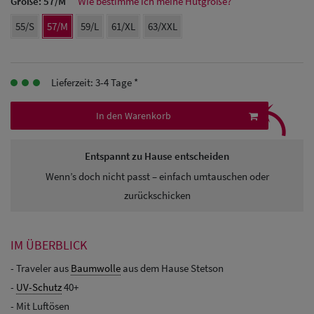
Größe:
57/M
Wie bestimme ich meine Hutgröße?
Herren
55/S
57/M
59/L
61/XL
63/XXL
Baseball Cpas
Herren UV-
Lieferzeit: 3-4 Tage *
Schutz Caps
⤹
In den Warenkorb
Herren
Sonnenschilder
Entspannt zu Hause entscheiden
& Visoren
Wenn’s doch nicht passt – einfach umtauschen oder
zurückschicken
Herren
Snapback Caps
IM ÜBERBLICK
- Traveler aus
Baumwolle
aus dem Hause Stetson
-
UV-Schutz
40+
- Mit Luftösen