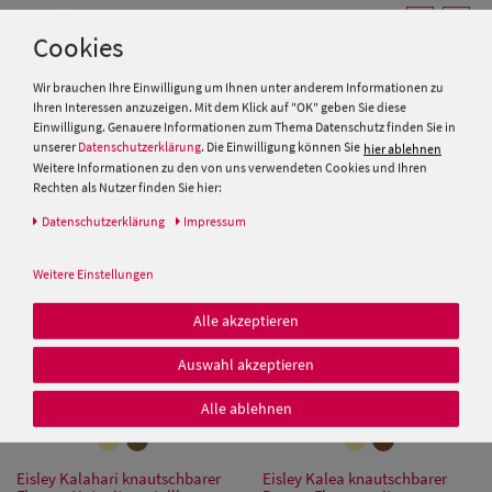
Cookies
Wir brauchen Ihre Einwilligung um Ihnen unter anderem Informationen zu
Fiebig Fischer-Hut mit 2
Einfarbiger knautschbarer
Ihren Interessen anzuzeigen. Mit dem Klick auf "OK" geben Sie diese
Taschen aus Baumwolle
Fischerhut mit UV 50+ aus
Einwilligung. Genauere Informationen zum Thema Datenschutz finden Sie in
Baumwolle von Hut-Breiter
unserer
Datenschutzerklärung
. Die Einwilligung können Sie
hier ablehnen
19,99 €
25,00 €
Weitere Informationen zu den von uns verwendeten Cookies und Ihren
Rechten als Nutzer finden Sie hier:
Daten­schutz­erklärung
Impressum
Weitere Einstellungen
Alle akzeptieren
Auswahl akzeptieren
Alle ablehnen
Eisley Kalahari knautschbarer
Eisley Kalea knautschbarer