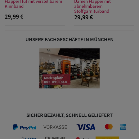
Flapper Hut mit verstellbarem
Damen Flapper mit
Kinnband
abnehmbarem
Stoffgarniturband
29,99 €
29,99 €
Damen Caps
Damen
UNSERE FACHGESCHÄFTE IN MÜNCHEN
Baseball Caps
Damen UV-
Schutz Caps
Marienplatz
089 - 89 05 84 01
Damen
Bandana Caps
Damen
SICHER BEZAHLT, SCHNELL GELIEFERT
Sonnenschilder
& Visoren