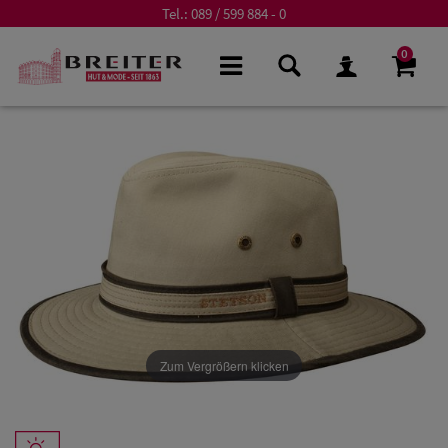
Tel.:
089 / 599 884 - 0
0
Zum Vergrößern klicken