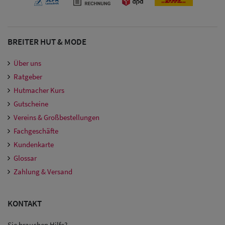
Damen
Snapback Caps
BREITER HUT & MODE
Damen Caps
Großgrößen
Über uns
Ratgeber
(63-65 cm)
Hutmacher Kurs
Gutscheine
Vereins & Großbestellungen
Fachgeschäfte
Kundenkarte
Glossar
Zahlung & Versand
KONTAKT
Sie brauchen Hilfe?