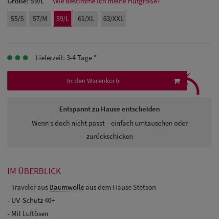
Größe:
59/L
Wie bestimme ich meine Hutgröße?
Herren
55/S
57/M
59/L
61/XL
63/XXL
Baseball Cpas
Herren UV-
Lieferzeit: 3-4 Tage *
Schutz Caps
⤹
In den Warenkorb
Herren
Sonnenschilder
Entspannt zu Hause entscheiden
& Visoren
Wenn’s doch nicht passt – einfach umtauschen oder
zurückschicken
Herren
Snapback Caps
IM ÜBERBLICK
- Traveler aus
Baumwolle
aus dem Hause Stetson
-
UV-Schutz
40+
- Mit Luftösen