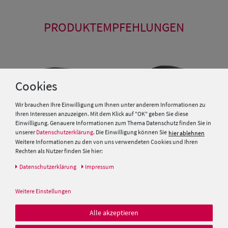
PRODUKTEMPFEHLUNGEN
Cookies
Wir brauchen Ihre Einwilligung um Ihnen unter anderem Informationen zu
Ihren Interessen anzuzeigen. Mit dem Klick auf "OK" geben Sie diese
Einwilligung. Genauere Informationen zum Thema Datenschutz finden Sie in
unserer
Datenschutzerklärung
. Die Einwilligung können Sie
hier ablehnen
Weitere Informationen zu den von uns verwendeten Cookies und Ihren
Rechten als Nutzer finden Sie hier:
Daten­schutz­erklärung
Impressum
Scippis wetterfester Outdoor
Scippis wetterfester Western-
Lederhut Hooley im Westernstil
Lederhut Reno mit Antik-
Conchos
Weitere Einstellungen
49,99 €
49,99 €
Alle akzeptieren