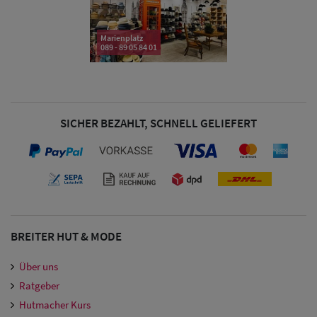
Damen
Marienplatz
089 - 89 05 84 01
Snapback Caps
Damen Caps
Großgrößen
SICHER BEZAHLT, SCHNELL GELIEFERT
(63-65 cm)
BREITER HUT & MODE
Über uns
Ratgeber
Hutmacher Kurs