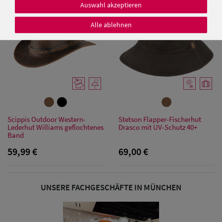
Auswahl akzeptieren
Alle ablehnen
Damen Caps
Damen
Baseball Caps
Damen UV-
Scippis Outdoor Western-
Stetson Flapper-Fischerhut
Lederhut Williams geflochtenes
Drasco mit UV-Schutz 40+
Schutz Caps
Band
59,99 €
69,00 €
Damen
Bandana Caps
UNSERE FACHGESCHÄFTE IN MÜNCHEN
Damen
Sonnenschilder
& Visoren