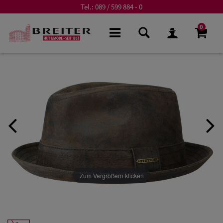
Tel.:
089 / 599 884 - 0
0
Zum Vergrößern klicken