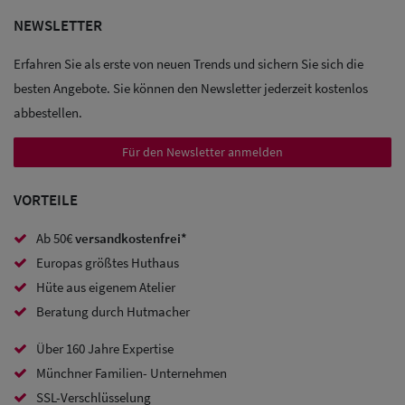
NEWSLETTER
Sale: Caps
Erfahren Sie als erste von neuen Trends und sichern Sie sich die
Sale:
besten Angebote. Sie können den Newsletter jederzeit kostenlos
Baseball
abbestellen.
Caps
Für den Newsletter anmelden
Sale: Army
VORTEILE
Caps
Ab 50€
versandkostenfrei*
Sale:
Europas größtes Huthaus
Trucker
Hüte aus eigenem Atelier
Caps
Beratung durch Hutmacher
Sale: Caps
Über 160 Jahre Expertise
mit
Münchner Familien- Unternehmen
SSL-Verschlüsselung
Ohrenschutz