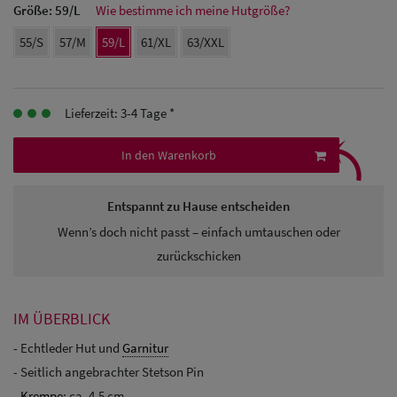
Größe:
59/L
Wie bestimme ich meine Hutgröße?
Herren
55/S
57/M
59/L
61/XL
63/XXL
Baseball Cpas
Herren UV-
Lieferzeit: 3-4 Tage *
⤹
Schutz Caps
In den Warenkorb
Herren
Sonnenschilder
Entspannt zu Hause entscheiden
& Visoren
Wenn’s doch nicht passt – einfach umtauschen oder
zurückschicken
Herren
Snapback Caps
IM ÜBERBLICK
- Echtleder Hut und
Garnitur
- Seitlich angebrachter Stetson Pin
-
Krempe
: ca. 4,5 cm