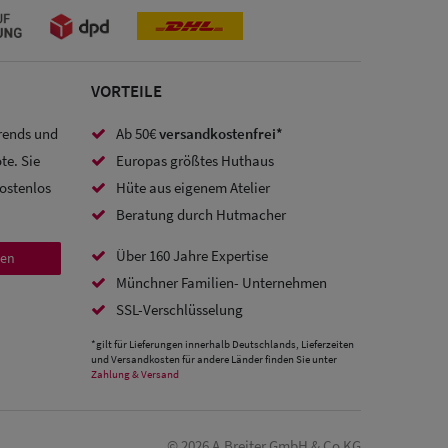
VORTEILE
Trends und
Ab 50€
versandkostenfrei*
te. Sie
Europas größtes Huthaus
kostenlos
Hüte aus eigenem Atelier
Beratung durch Hutmacher
Über 160 Jahre Expertise
den
Münchner Familien- Unternehmen
SSL-Verschlüsselung
*gilt für Lieferungen innerhalb Deutschlands, Lieferzeiten
und Versandkosten für andere Länder finden Sie unter
Zahlung & Versand
© 2026 A.Breiter GmbH & Co KG