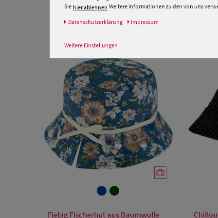
Sie
Weitere Informationen zu den von uns verwen
hier ablehnen
Daten­schutz­erklärung
Impressum
Weitere Einstellungen
Verfügbare Größe
Fiebig Fischerhut aus Baumwolle
Chillo