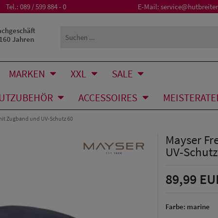
Tel.:
089 / 599 884 - 0
E-Mail:
service@hutbreiter
achgeschäft
 160 Jahren
MARKEN
XXL
SALE
UTZUBEHÖR
ACCESSOIRES
MEISTERATE
 mit Zugband und UV-Schutz 60
Mayser Fre
UV-Schutz
89,99 EU
Farbe:
marine