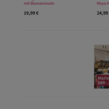
57/M
59/L
mit Blumenmuste
Moya 
19,99 €
24,99
Marie
089 -