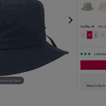
Größe:
M
Wie 
S
M
L
XL
Lieferze
Hovern für Zoom
Wenn’s doch 