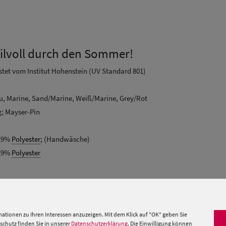
stilvoll durch den Sommer!
stet vom Institut Hohenstein (UV Standard 801)
au, Marine, Sand/Marine, Weiß/Marine, Grey/Rot
g; Mayser-Pin
 29%
Polyester
; (Handwäsche)
 29%
Polyester
t
UV-Schutz
60.
 »
ationen zu Ihren Interessen anzuzeigen. Mit dem Klick auf "OK" geben Sie
chutz finden Sie in unserer
Datenschutzerklärung
. Die Einwilligung können