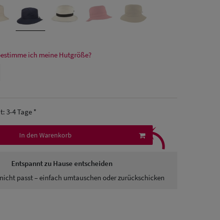
bestimme ich meine Hutgröße?
it: 3-4 Tage *
⤹
In den Warenkorb
Entspannt zu Hause entscheiden
nicht passt – einfach umtauschen oder zurückschicken