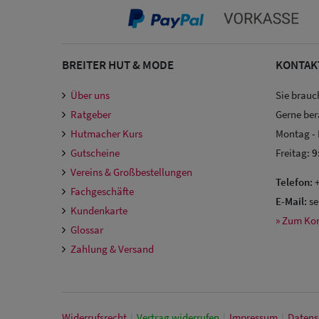
BREITER HUT & MODE
KONTAK
Über uns
Sie brauc
Ratgeber
Gerne ber
Hutmacher Kurs
Montag -
Gutscheine
Freitag:
9
Vereins & Großbestellungen
Telefon:
+
Fachgeschäfte
E-Mail:
se
Kundenkarte
» Zum Ko
Glossar
Zahlung & Versand
Widerrufs­recht
|
Vertrag widerrufen
|
Impressum
|
Daten­s