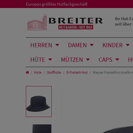
Europas größtes Hutfachgeschäft
Ihr Hut-F
seit über
HERREN
DAMEN
KINDER
HÜTE
MÜTZEN
CAPS
H
Hüte
Stoffhüte
D-Freizeit-Hut
Mayser Freizeithut Arielle