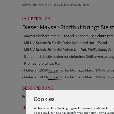
Artikelnummer
Mays-Arielle-1286041-5002 marine uni-M
IM ÜBERBLICK
Dieser Mayser-Stoffhut bringt Sie 
- Mayser Fischerhut mit Zugband & hohem
UV-Schutz
gete
- Mit
UV-Schutz
60 für die Farbe Natur und Natur/Sand.
- Mit
UV-Schutz
80 für die Farben Uni-Rot, Weiß, Sand, Gr
- Band mit Schleife hinten zur einfachen Größenverstellun
-
Krempe
nbreite: ca. 6 cm
- Material: 100%
Polyamid
; Farbton azurblau: 71% Nylon,
- Material: 100%
Polyamid
; Farbton azurblau: 71% Nylon,
BESCHREIBUNG
Praktischer und schicker Freizeithut Arielle von Mayser mi
Cookies
Mehr Informationen zum Hersteller und EU Verantwortlichen
Wir brauchen Ihre Einwilligung um Ihnen unter anderem Inform
diese Einwilligung. Genauere Informationen zum Thema Datens