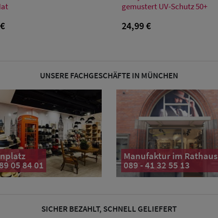
S/M
M
Hat
gemustert UV-Schutz 50+
 €
24,99 €
UNSERE FACHGESCHÄFTE IN MÜNCHEN
nplatz
Manufaktur im Rathaus
 89 05 84 01
089 - 41 32 55 13
SICHER BEZAHLT, SCHNELL GELIEFERT