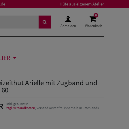
.de
Hüte aus eigenem Atelier
0
Anmelden
Warenkorb
LIER
izeithut Arielle mit Zugband und
 60
R
inkl. ges. MwSt.
zzgl. Versandkosten
, Versandkostenfrei innerhalb Deutschlands