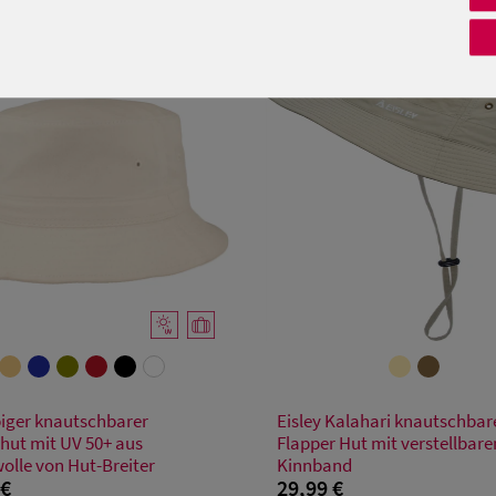
Verfügbare Größe
Verfügbare Größe
biger knautschbarer
Eisley Kalahari knautschbar
S
M
L
XL
XXL
M
L
XL
rhut mit UV 50+ aus
Flapper Hut mit verstellbar
lle von Hut-Breiter
Kinnband
 €
29,99 €