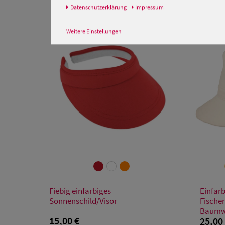
Daten­schutz­erklärung
Impressum
Weitere Einstellungen
Verfügbare Größe
Fiebig einfarbiges
Einfar
Einheitsgröße
Sonnenschild/Visor
Fische
Baumwo
15,00 €
25,00