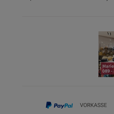
Marie
089 -