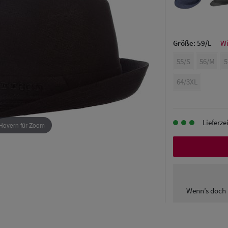
Größe:
59/L
Wi
55/S
56/M
5
64/3XL
Lieferze
Hovern für Zoom
Wenn’s doch 