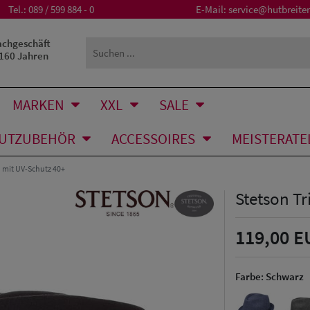
Tel.:
089 / 599 884 - 0
E-Mail:
service@hutbreiter
achgeschäft
 160 Jahren
MARKEN
XXL
SALE
UTZUBEHÖR
ACCESSOIRES
MEISTERATE
n mit UV-Schutz 40+
Stetson Tr
119,00 E
Farbe:
Schwarz