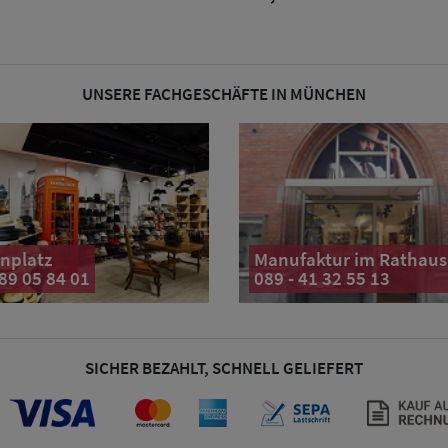
UNSERE FACHGESCHÄFTE IN MÜNCHEN
nplatz
Manufaktur im Rathaus
 89 05 84 01
089 - 41 32 55 13
SICHER BEZAHLT, SCHNELL GELIEFERT