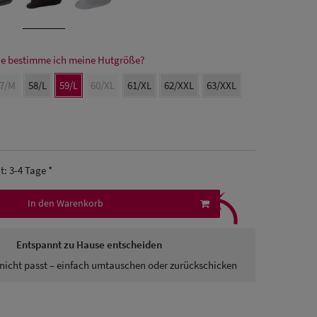
e bestimme ich meine Hutgröße?
7/M
58/L
59/L
60/XL
61/XL
62/XXL
63/XXL
it: 3-4 Tage *
⤹
In den Warenkorb
Entspannt zu Hause entscheiden
nicht passt – einfach umtauschen oder zurückschicken