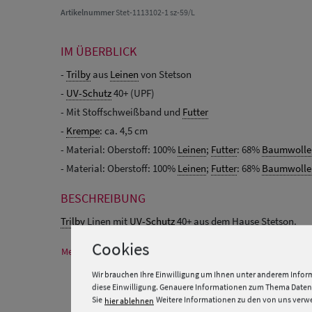
Artikelnummer
Stet-1113102-1 sz-59/L
IM ÜBERBLICK
-
Trilby
aus
Leinen
von Stetson
-
UV-Schutz
40+ (UPF)
- Mit Stoffschweißband und
Futter
-
Krempe
: ca. 4,5 cm
- Material: Oberstoff: 100%
Leinen
;
Futter
: 68%
Baumwolle
- Material: Oberstoff: 100%
Leinen
;
Futter
: 68%
Baumwolle
BESCHREIBUNG
Trilby
Linen mit
UV-Schutz
40+ aus dem Hause Stetson.
Cookies
Mehr Informationen zum Hersteller und EU Verantwortlichen
Wir brauchen Ihre Einwilligung um Ihnen unter anderem Inform
diese Einwilligung. Genauere Informationen zum Thema Datens
Sie
Weitere Informationen zu den von uns verwen
hier ablehnen