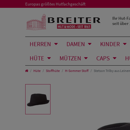
Europas größtes Hutfachgeschäft
Ihr Hut-F
seit über
HERREN
DAMEN
KINDER
HÜTE
MÜTZEN
CAPS
H
Hüte
Stoffhüte
H-Sommer Stoff
Stetson Trilby aus Leine