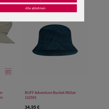
Alle ablehnen
Verfügbare Größe
er
BUFF Adventure Bucket Mütze
2
em
122591
34,95 €