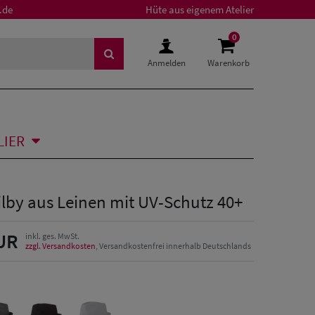
.de
Hüte aus eigenem Atelier
0
Anmelden
Warenkorb
LIER
ilby aus Leinen mit UV-Schutz 40+
UR
inkl. ges. MwSt.
zzgl. Versandkosten
, Versandkostenfrei innerhalb Deutschlands