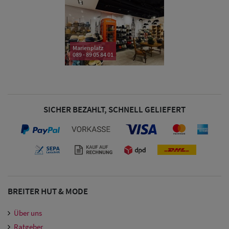
& Visoren
Damen
Snapback Caps
Marienplatz
089 - 89 05 84 01
Damen Caps
Großgrößen
(63-65 cm)
SICHER BEZAHLT, SCHNELL GELIEFERT
BREITER HUT & MODE
Über uns
Ratgeber