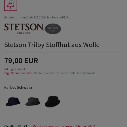
Artikelnummer
Stet-1110102-1-schwarz-61/XL
Stetson Trilby Stoffhut aus Wolle
79,00 EUR
inkl. ges. MwSt.
zzgl. Versandkosten
, Versandkostenfrei innerhalb Deutschlands
Farbe:
Schwarz
Herren Caps
Größe:
61/XL
Wie bestimme ich meine Hutgröße?