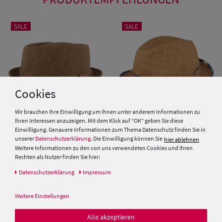
SALE
SALE
Cookies
Wir brauchen Ihre Einwilligung um Ihnen unter anderem Informationen zu
Ihren Interessen anzuzeigen. Mit dem Klick auf "OK" geben Sie diese
Einwilligung. Genauere Informationen zum Thema Datenschutz finden Sie in
unserer
Datenschutzerklärung
. Die Einwilligung können Sie
hier ablehnen
Diamond Stoffhut klassisches
Alfonso d'Este Pork Pie Stoffhut
Weitere Informationen zu den von uns verwendeten Cookies und Ihren
Fischgrät-Muster von Hut-
mit Blumenmuster in Stroh-
Rechten als Nutzer finden Sie hier:
Breiter
Optik
Daten­schutz­erklärung
Impressum
29,99 €
89,95 €
19,99 €
49,95 €
Weitere Einstellungen
SALE
Alle akzeptieren