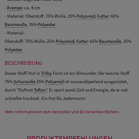
-
Krempe
: ca. 4 cm
- Material: Oberstoff: 75% Wolle, 25%
Polyamid
;
Futter
: 65%
Baumwolle
, 35%
Polyester
- Material:
Oberstoff: 75% Wolle, 25%
Polyamid
;
Futter
: 65%
Baumwolle
, 35%
Polyester
BESCHREIBUNG
Dieser Stoff-Hut in
Trilby
Form ist ein Allrounder. Der weiche Stoff
75%
Schurwolle
25%
Polyamid
ist wasserabperlend ausgerüstet,
durch "DuPont
Teflon
". Er spart somit Zeit und Energie, da er viel
schneller trocknet. Ein Hut für Jedermann!
Mehr Informationen zum Hersteller und EU Verantwortlichen »
PRODUKTEMPFEHLUNGEN