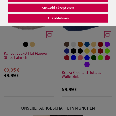
Auswahl akzeptieren
Alle ablehnen
Damen Caps
Damen
Baseball Caps
Kangol Bucket Hat Flapper
Stripe Lahinch
Damen UV-
Schutz Caps
69,95 €
Kopka Clochard Hut aus
49,99 €
Walkstrick
Damen
Bandana Caps
59,99 €
Damen
UNSERE FACHGESCHÄFTE IN MÜNCHEN
Sonnenschilder