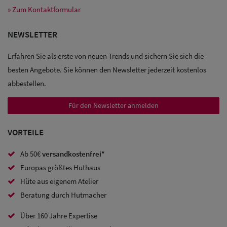
» Zum Kontaktformular
Sale: Caps
NEWSLETTER
Sale:
Erfahren Sie als erste von neuen Trends und sichern Sie sich die
Baseball
besten Angebote. Sie können den Newsletter jederzeit kostenlos
Caps
abbestellen.
Für den Newsletter anmelden
Sale: Army
Caps
VORTEILE
Sale:
Ab 50€
versandkostenfrei*
Trucker
Europas größtes Huthaus
Caps
Hüte aus eigenem Atelier
Beratung durch Hutmacher
Sale: Caps
Über 160 Jahre Expertise
mit