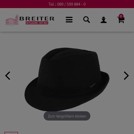
Tel.:
089 / 599 884 - 0
0
Zum Vergrößern klicken