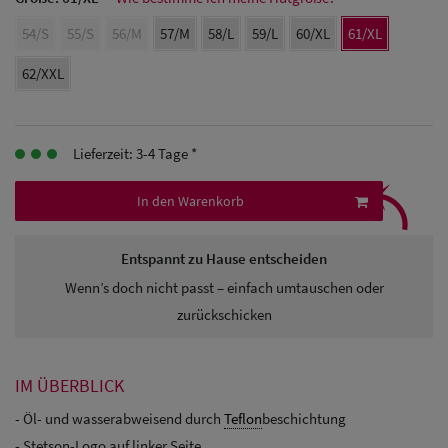
54/S
55/S
56/M
57/M
58/L
59/L
60/XL
61/XL
Herren
Baseball Cpas
62/XXL
Herren UV-
Schutz Caps
Lieferzeit: 3-4 Tage *
⤹
Herren
In den Warenkorb
Sonnenschilder
Entspannt zu Hause entscheiden
& Visoren
Wenn’s doch nicht passt – einfach umtauschen oder
Herren
zurückschicken
Snapback Caps
IM ÜBERBLICK
- Öl- und wasserabweisend durch
Teflon
beschichtung
- Stetson-Logo auf linker Seite