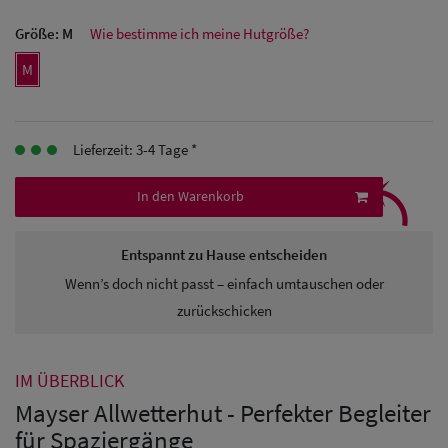
Herren Caps
Größe:
M
Wie bestimme ich meine Hutgröße?
Herren
M
Baseball Cpas
Herren UV-
Lieferzeit: 3-4 Tage *
Schutz Caps
⤹
In den Warenkorb
Herren
Sonnenschilder
Entspannt zu Hause entscheiden
& Visoren
Wenn’s doch nicht passt – einfach umtauschen oder
zurückschicken
Herren
Snapback Caps
IM ÜBERBLICK
Mayser Allwetterhut - Perfekter Begleiter
für Spaziergänge