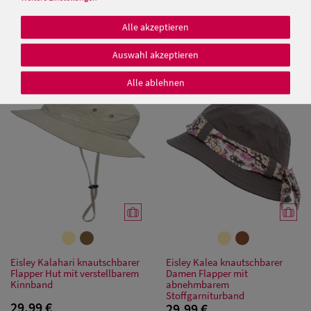
Fiebig Fischer-Hut mit 2
Einfarbiger knautschbarer
Alle akzeptieren
Taschen aus Baumwolle
Fischerhut mit UV 50+ aus
Baumwolle von Hut-Breiter
Auswahl akzeptieren
19,99 €
25,00 €
Alle ablehnen
Damen Caps
Damen
Baseball Caps
Damen UV-
Schutz Caps
Damen
Bandana Caps
Eisley Kalahari knautschbarer
Eisley Kalea knautschbarer
Flapper Hut mit verstellbarem
Damen Flapper mit
Damen
Kinnband
abnehmbarem
Stoffgarniturband
Sonnenschilder
29,99 €
29,99 €