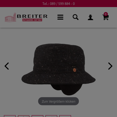
Tel.:
089 / 599 884 - 0
0
Zum Vergrößern klicken