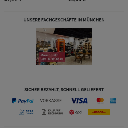
& Visoren
Damen
UNSERE FACHGESCHÄFTE IN MÜNCHEN
Snapback Caps
Damen Caps
Großgrößen
Marienplatz
089 - 89 05 84 01
(63-65 cm)
SICHER BEZAHLT, SCHNELL GELIEFERT