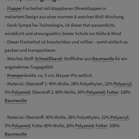
-
Flapper
Fischerhut mit klappbaren Ohrenklappen in
meliertem Design aus einer warmen & weichen Woll-Mischung
- Dank SympaTex-Technologie, ist dieser Hut wasserdicht,
winddicht und atmungsaktiv; bester Schutz vor Kälte & Wind
- Dieser Fischerhut ist knautschbar und rollbar - somit einfach zu
packen und transportieren
- Weiches Stoff-
Schweißband
; Stofffutter aus
Baumwolle
für ein
angenehmes Tragegefühl
-
Krempe
nbreite: ca. 5 cm; Mayser-Pin seitlich
- Material: Oberstoff 1: 45% Wolle, 28% Polyethylen, 22%
Polyacryl
,
5%
Polyamid
; Oberstoff 2: 80% Wolle, 20%
Polyamid
;
Futter
: 100%
Baumwolle
- Material: Oberstoff: 45% Wolle, 28% Polyethylen, 22%
Polyacryl
,
5%
Polyamid
; Futte: 80% Wolle, 20%
Polyamid
;
Futter
: 100%
Baumwolle