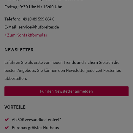
Freitag:
9:30 Uhr
bis
16:00 Uhr
Telefon:
+49 (0)89 599 884 0
E-Mail:
service@hutbreiter.de
Sale: Caps
» Zum Kontaktformular
Sale:
NEWSLETTER
Baseball
Erfahren Sie als erste von neuen Trends und sichern Sie sich die
Caps
besten Angebote. Sie können den Newsletter jederzeit kostenlos
Sale: Army
abbestellen.
Caps
Für den Newsletter anmelden
Sale:
VORTEILE
Trucker
Caps
Ab 50€
versandkostenfrei*
Europas größtes Huthaus
Sale: Caps