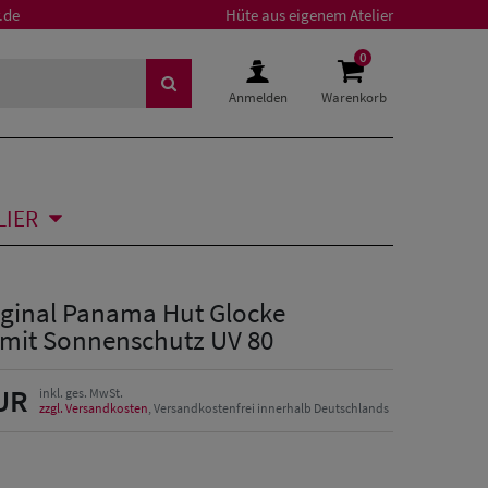
.de
Hüte aus eigenem Atelier
0
Anmelden
Warenkorb
LIER
iginal Panama Hut Glocke
 mit Sonnenschutz UV 80
UR
inkl. ges. MwSt.
zzgl. Versandkosten
, Versandkostenfrei innerhalb Deutschlands