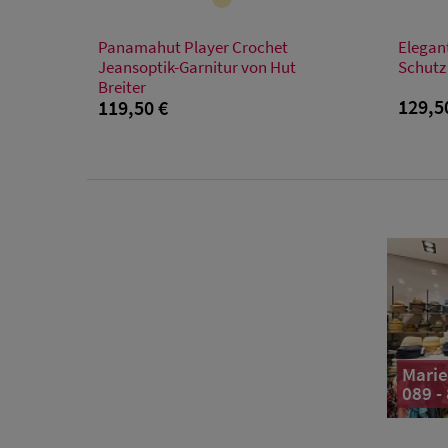
Verfügbare Größe
Panamahut Player Crochet
Elegan
S
M
L
Jeansoptik-Garnitur von Hut
Schutz
Breiter
129,5
119,50 €
Marie
089 -