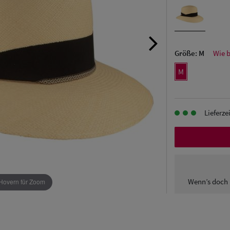
Größe:
M
Wie 
M
Lieferze
Wenn’s doch 
Hovern für Zoom