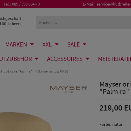
Tel.:
089 / 599 884 - 0
E-Mail:
service@hutbreiter
achgeschäft
 160 Jahren
MARKEN
XXL
SALE
UTZUBEHÖR
ACCESSOIRES
MEISTERATE
 Hut Glocke "Palmira" mit Sonnenschutz UV 80
Mayser or
"Palmira"
219,00 E
Farbe:
natur