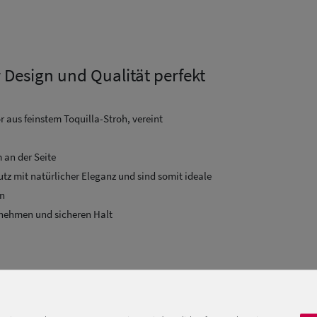
Design und Qualität perfekt
r aus feinstem Toquilla-Stroh, vereint
an der Seite
tz mit natürlicher Eleganz und sind somit ideale
en
genehmen und sicheren Halt
UV 80