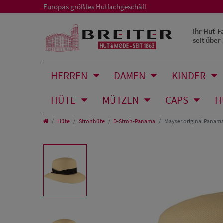
Europas größtes Hutfachgeschäft
Ihr Hut-F
seit über
HERREN
DAMEN
KINDER
HÜTE
MÜTZEN
CAPS
H
Hüte
Strohhüte
D-Stroh-Panama
Mayser original Panama