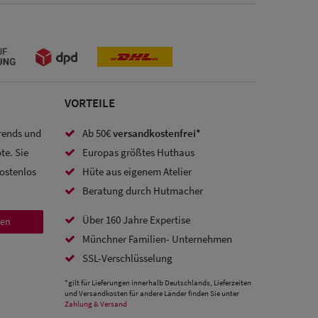
VORTEILE
Trends und
Ab 50€
versandkostenfrei*
te. Sie
Europas größtes Huthaus
kostenlos
Hüte aus eigenem Atelier
Beratung durch Hutmacher
Über 160 Jahre Expertise
den
Münchner Familien- Unternehmen
SSL-Verschlüsselung
*gilt für Lieferungen innerhalb Deutschlands, Lieferzeiten
und Versandkosten für andere Länder finden Sie unter
Zahlung & Versand