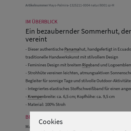
Artikelnummer
Mays-Palmira-1325211-0004 natur/8001 sz-M
IM ÜBERBLICK
Ein bezaubernder Sommerhut, der 
vereint
- Dieser authentische
Panama
hut, handgefertigt in Ecuado
traditionelle Handwerkskunst mit stilvollem Design
- Feminines Design mit breitem
Rips
band und Logoemblem 
- Strohhüte vereinen leichten, atmungsaktiven Sonnenschu
Begleiter für sonnige Tage und stilvolle Outdoor-Aktivität
- Integriertes elastisches Stoffschweißband für einen an
-
Krempe
nbreite: ca. 6,5 cm; Kopfhöhe: ca. 9,5 cm
- Material: 100% Stroh
BESCHREIBUNG
Cookies
Mayser original
Panama
Hut "Palmira" mit Sonnenschutz 