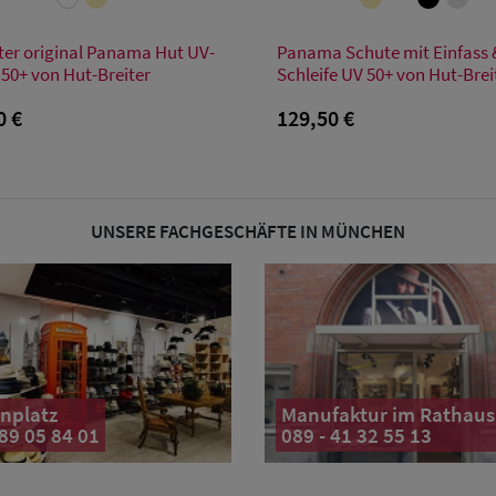
Verfügbare Größe
Verfügbare Größe
ter original Panama Hut UV-
Panama Schute mit Einfass 
S
M
L
XL
XXL
S
M
L
 50+ von Hut-Breiter
Schleife UV 50+ von Hut-Brei
0 €
129,50 €
UNSERE FACHGESCHÄFTE IN MÜNCHEN
nplatz
Manufaktur im Rathaus
 89 05 84 01
089 - 41 32 55 13