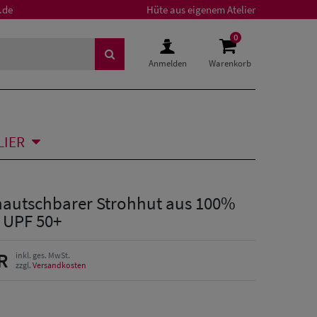
.de
Hüte aus eigenem Atelier
0
Anmelden
Warenkorb
LIER
autschbarer Strohhut aus 100%
t UPF 50+
R
inkl. ges. MwSt.
zzgl.
Versandkosten