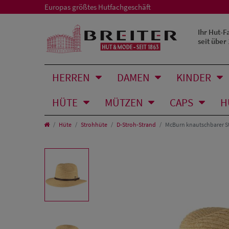
Europas größtes Hutfachgeschäft
Ihr Hut-F
seit über
HERREN
DAMEN
KINDER
HÜTE
MÜTZEN
CAPS
H
Hüte
Strohhüte
D-Stroh-Strand
McBurn knautschbarer St