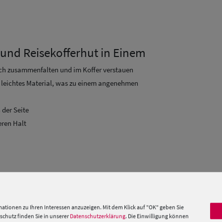
 und Reisekofferhut in Einem
nfach zusammenfalten und im Koffer verstauen
n leichtes Material, was zu einem angenehmen
 der Seite
eren Halt
50+
 »
ationen zu Ihren Interessen anzuzeigen. Mit dem Klick auf "OK" geben Sie
chutz finden Sie in unserer
Datenschutzerklärung
. Die Einwilligung können