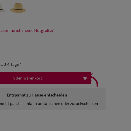
estimme ich meine Hutgröße?
it: 3-4 Tage *
⤹
In den Warenkorb
Entspannt zu Hause entscheiden
nicht passt – einfach umtauschen oder zurückschicken