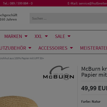
Tel.:
089 / 599 884 - 0
E-Mail:
service@hutbreiter
achgeschäft
 160 Jahren
MARKEN
XXL
SALE
UTZUBEHÖR
ACCESSOIRES
MEISTERATE
rohhut aus 100% Papier mit UPF 50+
McBurn kn
Papier mi
49,99 EU
Farbe:
Natur