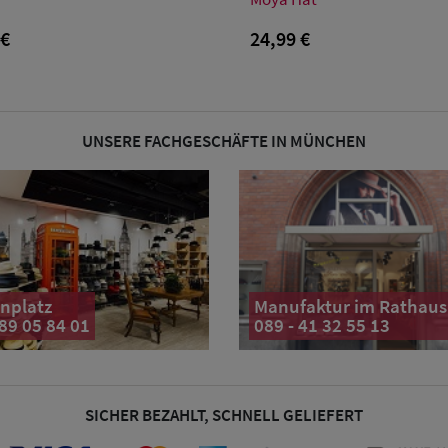
 €
24,99 €
UNSERE FACHGESCHÄFTE IN MÜNCHEN
nplatz
Manufaktur im Rathaus
 89 05 84 01
089 - 41 32 55 13
SICHER BEZAHLT, SCHNELL GELIEFERT