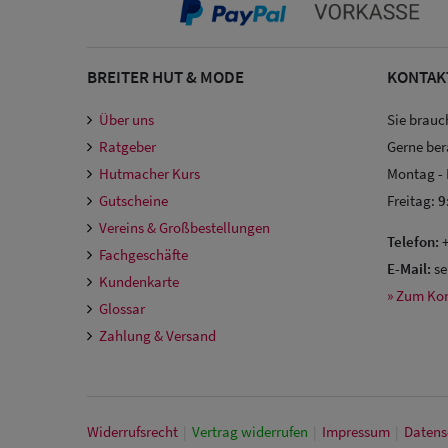
BREITER HUT & MODE
KONTAK
Über uns
Sie brauc
Ratgeber
Gerne ber
Hutmacher Kurs
Montag -
Gutscheine
Freitag:
9
Vereins & Großbestellungen
Telefon:
+
Fachgeschäfte
E-Mail:
se
Kundenkarte
» Zum Ko
Glossar
Zahlung & Versand
Widerrufs­recht
|
Vertrag widerrufen
|
Impressum
|
Daten­s