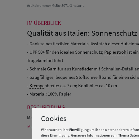
Artikelnummer
McBu-3071-3 natur-L
IM ÜBERBLICK
Qualität aus Italien: Sonnenschutz
- Dank seines flexiblen Materials lässt sich dieser Hut ei
- UPF 50+ für den idealen Sonnenschutz;
Papierstroh
ist ei
Tragekomfort führt
- Schmale
Garnitur
aus
Kunstleder
mit Schnallen-Detail an
- Saugfähiges, bequemes Stoffschweißband für einen sich
-
Krempe
nbreite: ca. 7 cm; Kopfhöhe: ca. 10 cm
- Material: 100% Papier
BESCHREIBUNG
Cookies
McBurn knautschbarer Strohhut aus 100% Papier mit UPF 
Mehr Informationen zum Hersteller und EU Verantwortlichen
Wir brauchen Ihre Einwilligung um Ihnen unter anderem Inform
diese Einwilligung. Genauere Informationen zum Thema Datens