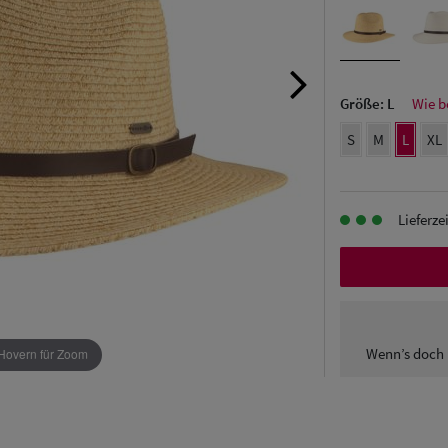
Größe:
L
Wie b
S
M
L
XL
Lieferze
Wenn’s doch 
Hovern für Zoom