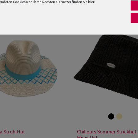
deten Cookies und Ihren Rechten als Nutzer finden Sie hier:
PRODUKTEMPFEHLUNGEN
Verfügbare Größe
Verfügbare Größe
Einheitsgröße
 Stroh-Hut
Chillouts Sommer Strickhut
S/M
Moya Hat