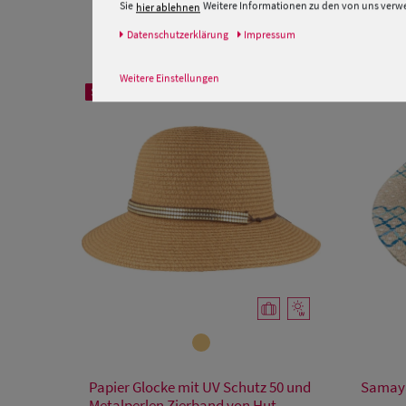
Sie
Weitere Informationen zu den von uns verwen
hier ablehnen
Daten­schutz­erklärung
Impressum
Weitere Einstellungen
SALE
Verfügbare Größe
Papier Glocke mit UV Schutz 50 und
Samaya
Einheitsgröße
Metalperlen Zierband von Hut-