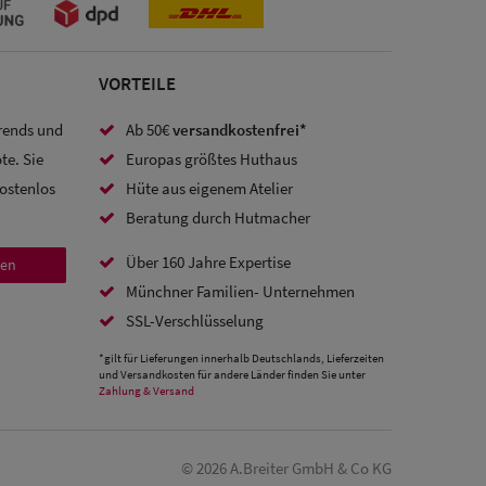
VORTEILE
Trends und
Ab 50€
versandkostenfrei*
te. Sie
Europas größtes Huthaus
kostenlos
Hüte aus eigenem Atelier
Beratung durch Hutmacher
Über 160 Jahre Expertise
den
Münchner Familien- Unternehmen
SSL-Verschlüsselung
*gilt für Lieferungen innerhalb Deutschlands, Lieferzeiten
und Versandkosten für andere Länder finden Sie unter
Zahlung & Versand
© 2026 A.Breiter GmbH & Co KG