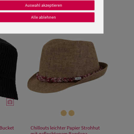
Auswahl akzeptieren
Alle ablehnen
Verfügbare Größe
 Bucket
Chillouts leichter Papier Strohhut
S
L
mit geflochtenem Bandana-