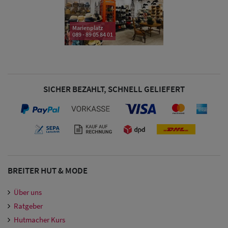
Damen
Marienplatz
089 - 89 05 84 01
Snapback Caps
Damen Caps
Großgrößen
SICHER BEZAHLT, SCHNELL GELIEFERT
(63-65 cm)
BREITER HUT & MODE
Über uns
Ratgeber
Hutmacher Kurs