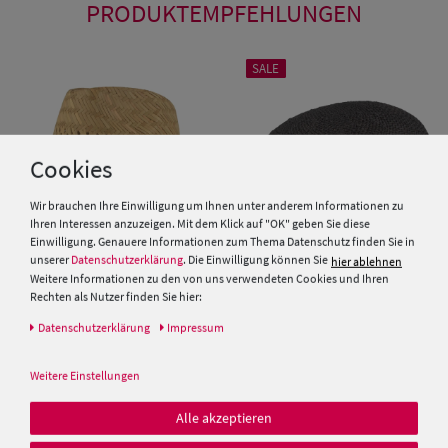
PRODUKTEMPFEHLUNGEN
SALE
Cookies
Wir brauchen Ihre Einwilligung um Ihnen unter anderem Informationen zu
Ihren Interessen anzuzeigen. Mit dem Klick auf "OK" geben Sie diese
Einwilligung. Genauere Informationen zum Thema Datenschutz finden Sie in
unserer
Datenschutzerklärung
. Die Einwilligung können Sie
hier ablehnen
Weitere Informationen zu den von uns verwendeten Cookies und Ihren
Rechten als Nutzer finden Sie hier:
Kinder Strohhut Trilby mit
Schiebermütze aus Stroh von
blau-weisser Kordel von Hut-
Hut-Breiter
Daten­schutz­erklärung
Impressum
Breiter
25,00 €
19,99 €
Weitere Einstellungen
19,99 €
Alle akzeptieren
SALE