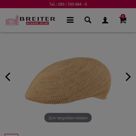
Tel.:
089 / 599 884 - 0
0
Zum Vergrößern klicken