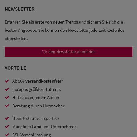
NEWSLETTER
Sale: Caps
Erfahren Sie als erste von neuen Trends und sichern Sie sich die
Sale:
besten Angebote. Sie können den Newsletter jederzeit kostenlos
Baseball
abbestellen.
Caps
Für den Newsletter anmelden
Sale: Army
VORTEILE
Caps
Ab 50€
versandkostenfrei*
Sale:
Europas größtes Huthaus
Trucker
Hüte aus eigenem Atelier
Caps
Beratung durch Hutmacher
Sale: Caps
Über 160 Jahre Expertise
mit
Münchner Familien- Unternehmen
SSL-Verschlüsselung
Ohrenschutz