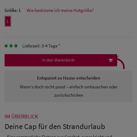
Größe:
L
Wie bestimme ich meine Hutgröße?
Herren
Baseball Cpas
L
Herren UV-
Schutz Caps
Lieferzeit: 3-4 Tage *
⤹
Herren
In den Warenkorb
Sonnenschilder
Entspannt zu Hause entscheiden
& Visoren
Wenn’s doch nicht passt – einfach umtauschen oder
Herren
zurückschicken
Snapback Caps
IM ÜBERBLICK
Deine Cap für den Strandurlaub
- Eine sommerliche Flatcap aus Crochet, super leicht und