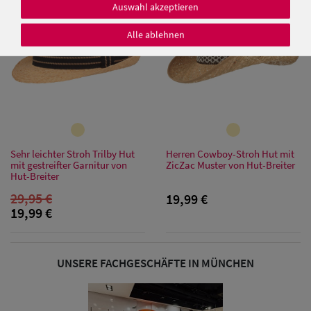
Auswahl akzeptieren
Alle ablehnen
Damen Caps
Damen
Baseball Caps
Sehr leichter Stroh Trilby Hut
Herren Cowboy-Stroh Hut mit
Damen UV-
mit gestreifter Garnitur von
ZicZac Muster von Hut-Breiter
Hut-Breiter
Schutz Caps
29,95 €
19,99 €
Damen
19,99 €
Bandana Caps
UNSERE FACHGESCHÄFTE IN MÜNCHEN
Damen
Sonnenschilder
& Visoren