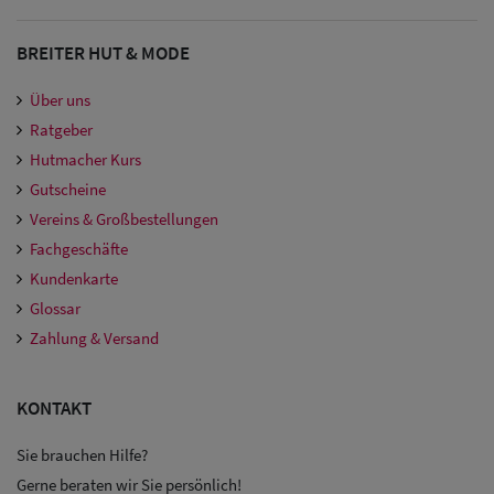
Damen
Snapback Caps
BREITER HUT & MODE
Damen Caps
Über uns
Ratgeber
Großgrößen
Hutmacher Kurs
(63-65 cm)
Gutscheine
Vereins & Großbestellungen
Fachgeschäfte
Kundenkarte
Glossar
Zahlung & Versand
KONTAKT
Sie brauchen Hilfe?
Gerne beraten wir Sie persönlich!