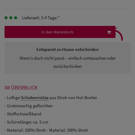
Herren
Baseball Cpas
Lieferzeit: 3-4 Tage *
⤹
Herren UV-
In den Warenkorb
Schutz Caps
Entspannt zu Hause entscheiden
Herren
Wenn’s doch nicht passt – einfach umtauschen oder
Sonnenschilder
zurückschicken
& Visoren
Herren
IM ÜBERBLICK
Snapback Caps
- Luftige
Schiebermütze
aus Stroh von Hut-Breiter
- Grobmaschig geflochten
- Stoffschweißband
- Schirmlänge: ca. 5 cm
- Material: 100% Stroh - Material: 100% Stroh