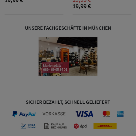
19,99 €
Damen Caps
UNSERE FACHGESCHÄFTE IN MÜNCHEN
Damen
Baseball Caps
Damen UV-
Marienplatz
Schutz Caps
089 - 89 05 84 01
Damen
Bandana Caps
SICHER BEZAHLT, SCHNELL GELIEFERT
Damen
Sonnenschilder
& Visoren