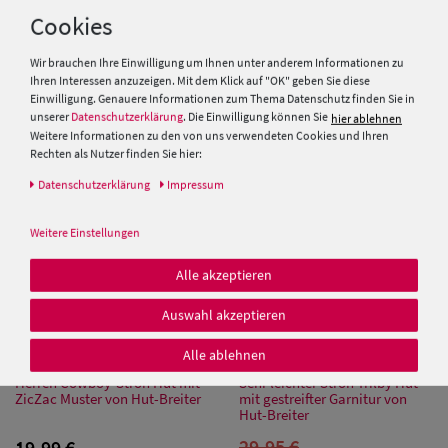
Kinder Strohhut Trilby mit
Schiebermütze aus Stroh von
Cookies
blau-weisser Kordel von Hut-
Hut-Breiter
Breiter
Wir brauchen Ihre Einwilligung um Ihnen unter anderem Informationen zu
25,00 €
19,99 €
Ihren Interessen anzuzeigen. Mit dem Klick auf "OK" geben Sie diese
19,99 €
Einwilligung. Genauere Informationen zum Thema Datenschutz finden Sie in
unserer
Datenschutzerklärung
. Die Einwilligung können Sie
hier ablehnen
Weitere Informationen zu den von uns verwendeten Cookies und Ihren
SALE
Rechten als Nutzer finden Sie hier:
Daten­schutz­erklärung
Impressum
Weitere Einstellungen
Alle akzeptieren
Auswahl akzeptieren
Alle ablehnen
Herren Cowboy-Stroh Hut mit
Sehr leichter Stroh Trilby Hut
ZicZac Muster von Hut-Breiter
mit gestreifter Garnitur von
Hut-Breiter
29,95 €
19,99 €