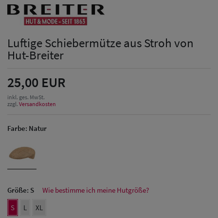
Luftige Schiebermütze aus Stroh von
Hut-Breiter
25,00 EUR
inkl. ges. MwSt.
zzgl.
Versandkosten
Farbe:
Natur
Größe:
S
Wie bestimme ich meine Hutgröße?
Herren Caps
S
L
XL