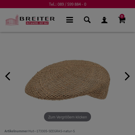
Tel.:
089 / 599 884 - 0
0
Zum Vergrößern klicken
Artikelnummer
Hut--173305-SEEGRAS-natur-S