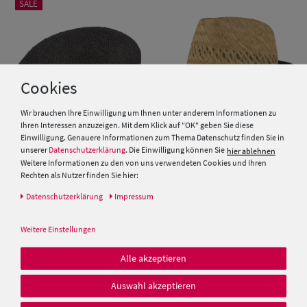
SALE
Cookies
Wir brauchen Ihre Einwilligung um Ihnen unter anderem Informationen zu
Ihren Interessen anzuzeigen. Mit dem Klick auf "OK" geben Sie diese
Einwilligung. Genauere Informationen zum Thema Datenschutz finden Sie in
unserer
Datenschutzerklärung
. Die Einwilligung können Sie
hier ablehnen
Weitere Informationen zu den von uns verwendeten Cookies und Ihren
Schiebermütze aus Stroh von
Kinder Strohhut Trilby mit
Rechten als Nutzer finden Sie hier:
Hut-Breiter
blau-weisser Kordel von Hut-
Breiter
Daten­schutz­erklärung
Impressum
25,00 €
19,99 €
19,99 €
Weitere Einstellungen
Alle akzeptieren
Auswahl akzeptieren