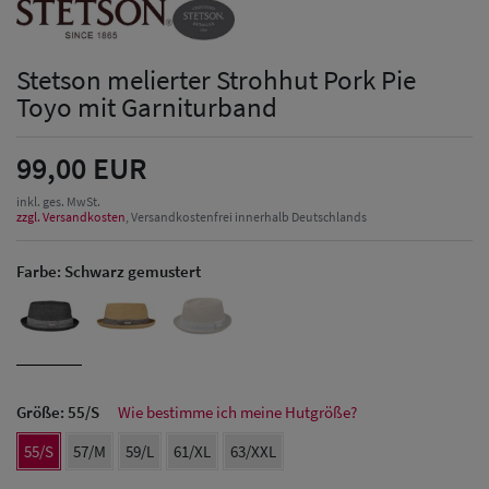
Stetson melierter Strohhut Pork Pie
Toyo mit Garniturband
99,00 EUR
inkl. ges. MwSt.
zzgl. Versandkosten
, Versandkostenfrei innerhalb Deutschlands
Farbe:
Schwarz gemustert
Größe:
55/S
Wie bestimme ich meine Hutgröße?
55/S
57/M
59/L
61/XL
63/XXL
Herren Caps