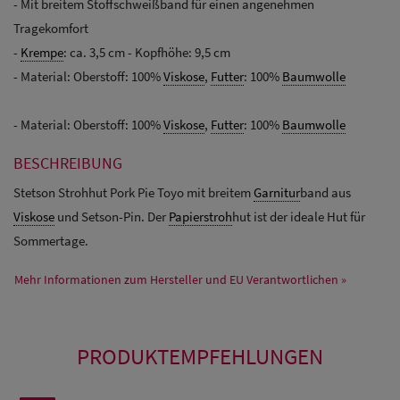
- Mit breitem Stoffschweißband für einen angenehmen
Tragekomfort
-
Krempe
: ca. 3,5 cm - Kopfhöhe: 9,5 cm
- Material: Oberstoff: 100%
Viskose
,
Futter
: 100%
Baumwolle
- Material: Oberstoff: 100%
Viskose
,
Futter
: 100%
Baumwolle
BESCHREIBUNG
Stetson Strohhut Pork Pie Toyo mit breitem
Garnitur
band aus
Viskose
und Setson-Pin. Der
Papierstroh
hut ist der ideale Hut für
Sommertage.
Mehr Informationen zum Hersteller und EU Verantwortlichen »
PRODUKTEMPFEHLUNGEN