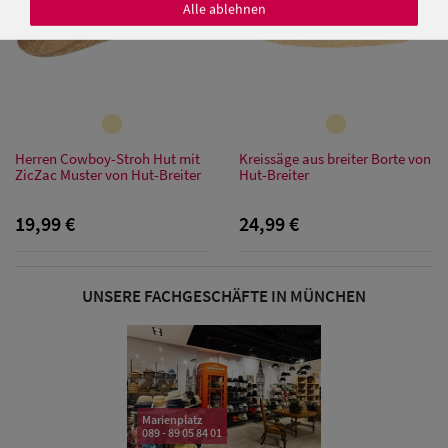
Alle ablehnen
Damen Caps
Damen
Herren Cowboy-Stroh Hut mit
Kreissäge aus breiter Borte von
Baseball Caps
ZicZac Muster von Hut-Breiter
Hut-Breiter
Damen UV-
19,99 €
24,99 €
Schutz Caps
Damen
UNSERE FACHGESCHÄFTE IN MÜNCHEN
Bandana Caps
Damen
Sonnenschilder
Marienplatz
& Visoren
089 - 89 05 84 01