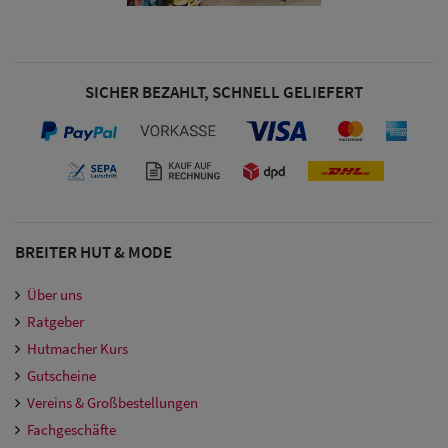
Damen
Snapback Caps
SICHER BEZAHLT, SCHNELL GELIEFERT
Damen Caps
Großgrößen
(63-65 cm)
BREITER HUT & MODE
Über uns
Ratgeber
Hutmacher Kurs
Gutscheine
Vereins & Großbestellungen
Fachgeschäfte