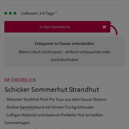
Herren
Lieferzeit: 3-4 Tage *
Baseball Cpas
⤹
In den Warenkorb
Herren UV-
Schutz Caps
Entspannt zu Hause entscheiden
Wenn’s doch nicht passt – einfach umtauschen oder
Herren
zurückschicken
Sonnenschilder
& Visoren
IM ÜBERBLICK
Herren
Schicker Sommerhut Strandhut
Snapback Caps
- Melierter Strohhut Pork Pie Toyo aus dem Hause Stetson
- Breites
Garnitur
band mit feinem Fischgrätmuster
- Luftiges Material und dadurch Perfekter Hut an heißen
Sommertagen