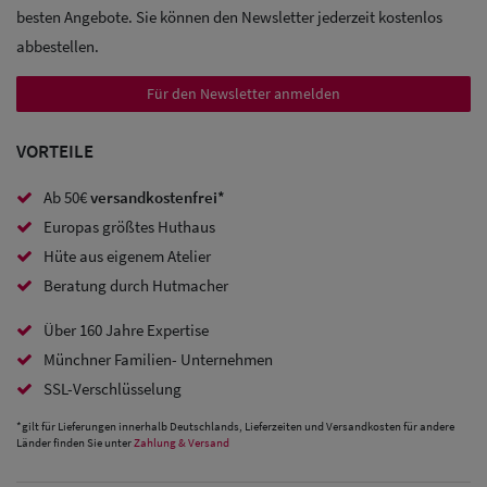
besten Angebote. Sie können den Newsletter jederzeit kostenlos
Sale:
abbestellen.
Baseball
Für den Newsletter anmelden
Caps
VORTEILE
Sale: Army
Ab 50€
versandkostenfrei*
Caps
Europas größtes Huthaus
Sale:
Hüte aus eigenem Atelier
Trucker
Beratung durch Hutmacher
Caps
Über 160 Jahre Expertise
Münchner Familien- Unternehmen
Sale: Caps
SSL-Verschlüsselung
mit
*gilt für Lieferungen innerhalb Deutschlands, Lieferzeiten und Versandkosten für andere
Ohrenschutz
Länder finden Sie unter
Zahlung & Versand