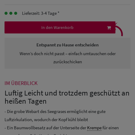
Herren
Lieferzeit: 3-4 Tage *
Baseball Cpas
⤹
In den Warenkorb
Herren UV-
Schutz Caps
Entspannt zu Hause entscheiden
Wenn’s doch nicht passt – einfach umtauschen oder
Herren
zurückschicken
Sonnenschilder
& Visoren
IM ÜBERBLICK
Herren
Luftig Leicht und trotzdem geschützt an
Snapback Caps
heißen Tagen
- Die grobe Webart des Seegrases ermöglicht eine gute
Luftzirkulation, wodurch der Kopf kühl bleibt
- Ein Baumwollbesatz auf der Unterseite der
Krempe
für einen