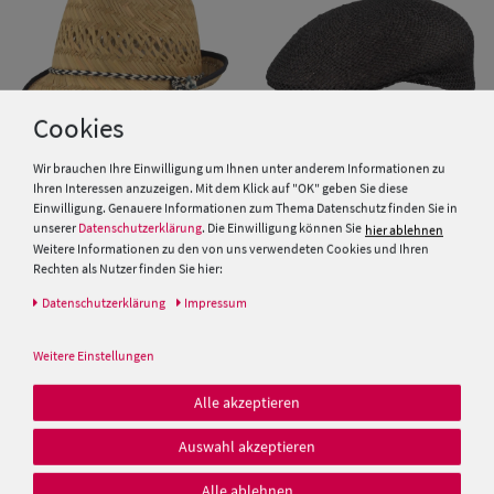
Cookies
Wir brauchen Ihre Einwilligung um Ihnen unter anderem Informationen zu
Ihren Interessen anzuzeigen. Mit dem Klick auf "OK" geben Sie diese
Einwilligung. Genauere Informationen zum Thema Datenschutz finden Sie in
Kinder Strohhut Trilby mit
Schiebermütze aus Stroh von
unserer
Datenschutzerklärung
. Die Einwilligung können Sie
hier ablehnen
blau-weisser Kordel von Hut-
Hut-Breiter
Weitere Informationen zu den von uns verwendeten Cookies und Ihren
Breiter
Rechten als Nutzer finden Sie hier:
25,00 €
19,99 €
Daten­schutz­erklärung
Impressum
19,99 €
Weitere Einstellungen
SALE
Alle akzeptieren
Auswahl akzeptieren
Alle ablehnen