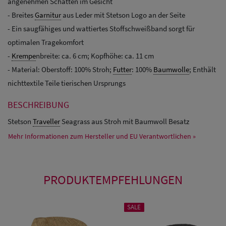
angenehmen Schatten im Gesicht
- Breites
Garnitur
aus Leder mit Stetson Logo an der Seite
- Ein saugfähiges und wattiertes Stoffschweißband sorgt für
optimalen Tragekomfort
-
Krempe
nbreite: ca. 6 cm; Kopfhöhe: ca. 11 cm
- Material: Oberstoff: 100% Stroh;
Futter
: 100%
Baumwolle
; Enthält
nichttextile Teile tierischen Ursprungs
BESCHREIBUNG
Stetson
Traveller
Seagrass aus Stroh mit Baumwoll Besatz
Mehr Informationen zum Hersteller und EU Verantwortlichen »
PRODUKTEMPFEHLUNGEN
SALE