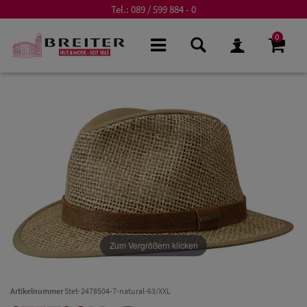
Tel.:
089 / 599 884 - 0
0
Zum Vergrößern klicken
Artikelnummer
Stet-2478504-7-natural-63/XXL