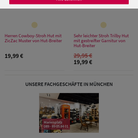
Damen Caps
Herren Cowboy-Stroh Hut mit
Sehr leichter Stroh Trilby Hut
Damen
ZicZac Muster von Hut-Breiter
mit gestreifter Garnitur von
Hut-Breiter
Baseball Caps
29,95 €
19,99 €
19,99 €
Damen UV-
Schutz Caps
UNSERE FACHGESCHÄFTE IN MÜNCHEN
Damen
Bandana Caps
Damen
Sonnenschilder
Marienplatz
089 - 89 05 84 01
& Visoren