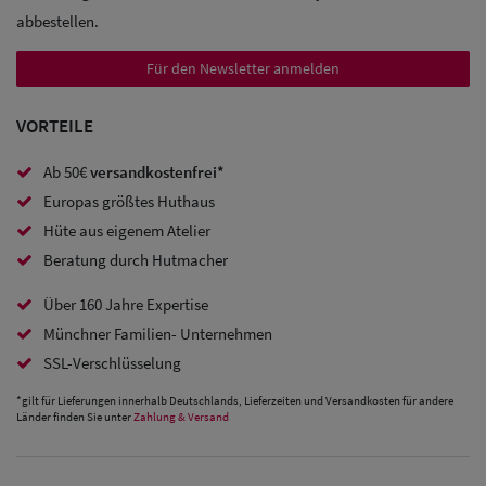
abbestellen.
Sale:
Baseball
Für den Newsletter anmelden
Caps
VORTEILE
Sale: Army
Ab 50€
versandkostenfrei*
Caps
Europas größtes Huthaus
Hüte aus eigenem Atelier
Sale:
Beratung durch Hutmacher
Trucker
Über 160 Jahre Expertise
Caps
Münchner Familien- Unternehmen
Sale: Caps
SSL-Verschlüsselung
mit
*gilt für Lieferungen innerhalb Deutschlands, Lieferzeiten und Versandkosten für andere
Länder finden Sie unter
Zahlung & Versand
Ohrenschutz