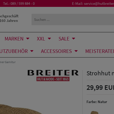
Tel.:
089 / 599 884 - 0
E-Mail:
service@hutbreiter
achgeschäft
 160 Jahren
MARKEN
XXL
SALE
UTZUBEHÖR
ACCESSOIRES
MEISTERATE
ner Garnitur
Strohhut m
29,99 EU
Farbe:
Natur