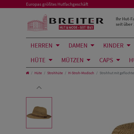
Europas größtes Hutfachgeschäft
Ihr Hut-F
seit über
HERREN
DAMEN
KINDER
HÜTE
MÜTZEN
CAPS
H
Hüte
Strohhüte
H-Stroh-Modisch
Strohhut mit geflochte