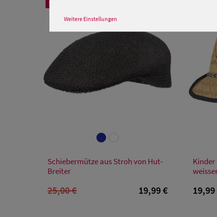
SALE
Weitere Einstellungen
Verfügbare Größe
Schiebermütze aus Stroh von Hut-
Kinder 
M
L
XL
Breiter
weisser
25,00 €
19,99 €
19,99