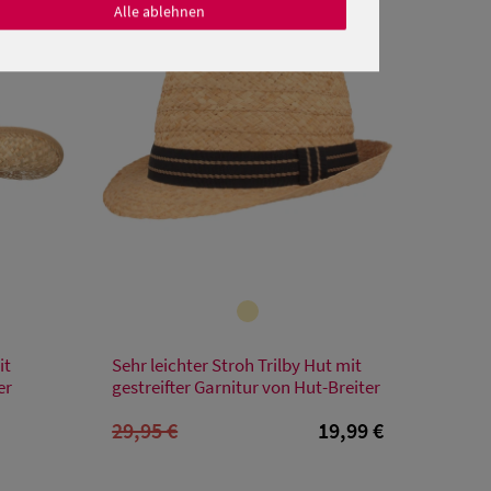
SALE
Alle ablehnen
Verfügbare Größe
it
Sehr leichter Stroh Trilby Hut mit
XL
er
gestreifter Garnitur von Hut-Breiter
29,95 €
19,99 €