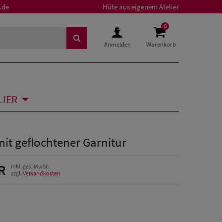
.de
Hüte aus eigenem Atelier
0
Anmelden
Warenkorb
LIER
it geflochtener Garnitur
R
inkl. ges. MwSt.
zzgl.
Versandkosten