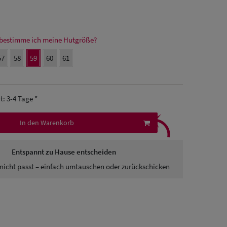
bestimme ich meine Hutgröße?
57
58
59
60
61
it: 3-4 Tage *
⤹
In den Warenkorb
Entspannt zu Hause entscheiden
nicht passt – einfach umtauschen oder zurückschicken