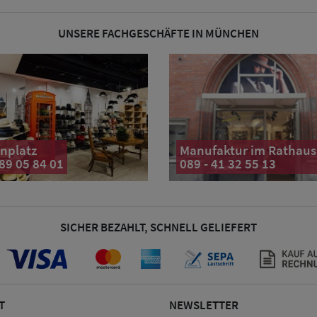
UNSERE FACHGESCHÄFTE IN MÜNCHEN
nplatz
Manufaktur im Rathaus
 89 05 84 01
089 - 41 32 55 13
SICHER BEZAHLT, SCHNELL GELIEFERT
T
NEWSLETTER