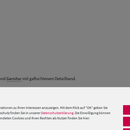
and
Garnitur
mit geflochtenem Detailband.
 »
ationen zu Ihren Interessen anzuzeigen. Mit dem Klick auf "OK" geben Sie
chutz finden Sie in unserer
Datenschutzerklärung
. Die Einwilligung können
PRODUKTEMPFEHLUNGEN
deten Cookies und Ihren Rechten als Nutzer finden Sie hier: