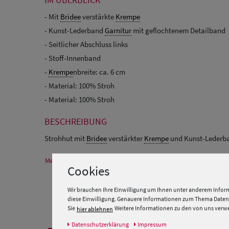
- Mit
Bridee
verstärkte
Krempe
- Kunst-Lederband
Garnitur
mit geflochtenem Detailband
- Seitlicher Abschluss links
- Stoff-Innenband
-
Krempe
nbreite: ca. 6 cm
- Material: 100% Stroh
- Material: 100% Stroh
BESCHREIBUNG
Strohhut mit
Bridee
verstärkter
Krempe
und Kunst-Lederb
Mehr Informationen zum Hersteller und EU Verantwortlichen
Cookies
Wir brauchen Ihre Einwilligung um Ihnen unter anderem Inform
diese Einwilligung. Genauere Informationen zum Thema Datens
Sie
Weitere Informationen zu den von uns verwen
hier ablehnen
Daten­schutz­erklärung
Impressum