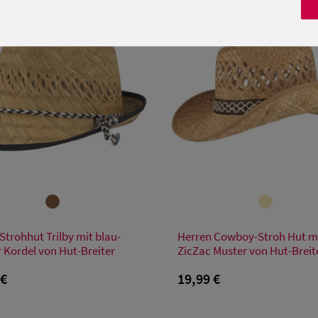
Verfügbare Größe
Verfügbare Größe
Strohhut Trilby mit blau-
Herren Cowboy-Stroh Hut m
48
50
52
54
56
XL
 Kordel von Hut-Breiter
ZicZac Muster von Hut-Breit
 €
19,99 €