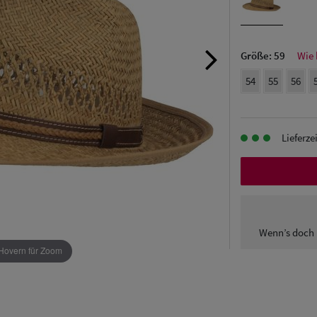
Größe:
59
Wie 
54
55
56
Lieferze
Wenn’s doch 
Hovern für Zoom