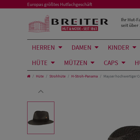
Europas größtes Hutfachgeschäft
Ihr Hut-F
seit über
HERREN
DAMEN
KINDER
HÜTE
MÜTZEN
CAPS
H
Hüte
Strohhüte
H-Stroh-Panama
Mayser hochwertiger C