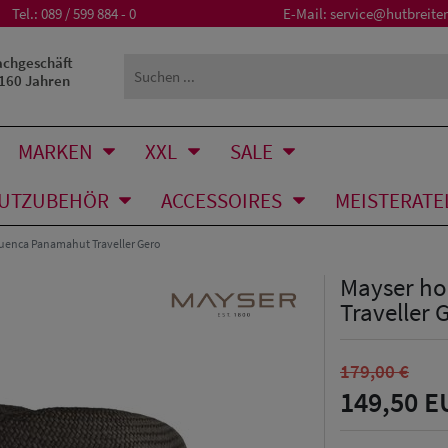
Tel.:
089 / 599 884 - 0
E-Mail:
service@hutbreiter
achgeschäft
 160 Jahren
MARKEN
XXL
SALE
UTZUBEHÖR
ACCESSOIRES
MEISTERATE
uenca Panamahut Traveller Gero
Mayser ho
Traveller 
179,00 €
149,50 E