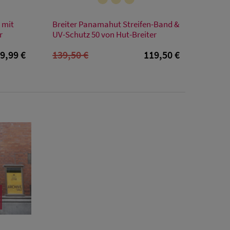
Verfügbare Größe
 mit
Breiter Panamahut Streifen-Band &
S
M
L
XL
XXL
r
UV-Schutz 50 von Hut-Breiter
9,99 €
139,50 €
119,50 €