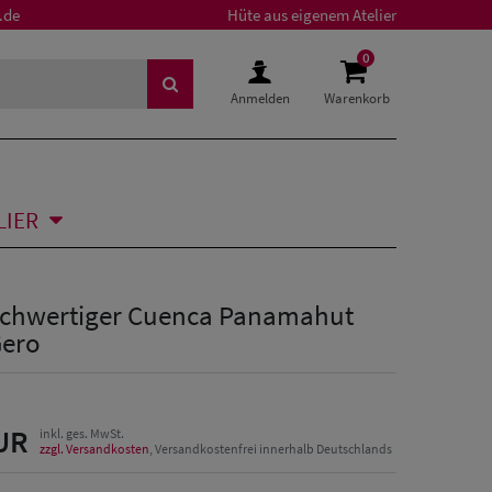
.de
Hüte aus eigenem Atelier
0
Anmelden
Warenkorb
LIER
chwertiger Cuenca Panamahut
Gero
UR
inkl. ges. MwSt.
zzgl. Versandkosten
, Versandkostenfrei innerhalb Deutschlands