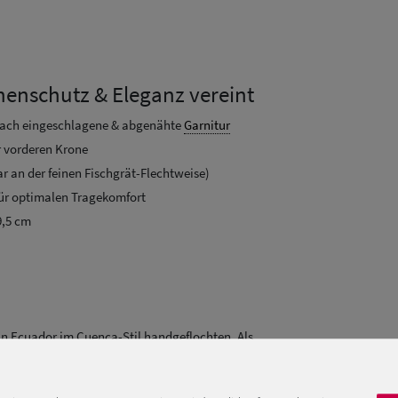
nenschutz & Eleganz vereint
infach eingeschlagene & abgenähte
Garnitur
er vorderen Krone
 an der feinen Fischgrät-Flechtweise)
für optimalen Tragekomfort
9,5 cm
in Ecuador im Cuenca-Stil handgeflochten. Als
konschicht, da dies die empfindlichste Stelle des