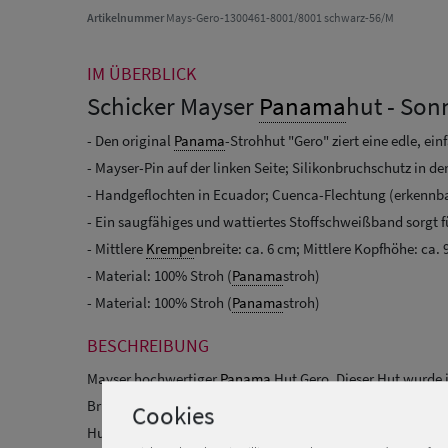
Artikelnummer
Mays-Gero-1300461-8001/8001 schwarz-56/M
IM ÜBERBLICK
Schicker Mayser
Panama
hut - Son
- Den original
Panama
-Strohhut "Gero" ziert eine edle, e
- Mayser-Pin auf der linken Seite; Silikonbruchschutz in d
- Handgeflochten in Ecuador; Cuenca-Flechtung (erkennbar
- Ein saugfähiges und wattiertes Stoffschweißband sorgt 
- Mittlere
Krempe
nbreite: ca. 6 cm; Mittlere Kopfhöhe: ca. 
- Material: 100% Stroh (
Panama
stroh)
- Material: 100% Stroh (
Panama
stroh)
BESCHREIBUNG
Mayser hochwertiger
Panama
Hut Gero. Dieser Hut wurde 
Bruchschutz hat der Hut vorne innen im Kopf eine feine Sili
Cookies
Hutes ist.