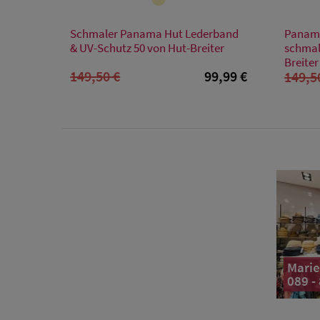
Verfügbare Größe
Schmaler Panama Hut Lederband
Panama
XL
& UV-Schutz 50 von Hut-Breiter
schmal
Breiter
149,50 €
99,99 €
149,5
Marie
089 -