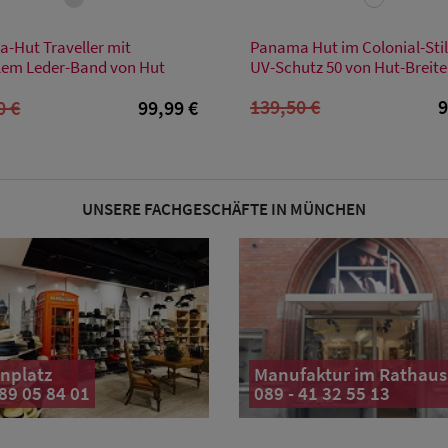
Verfügbare Größe
Verfügbare Größe
-Hut Traveller mit
Panama Hut im Colonial-Stil
XL
M
em Leder-Band von Hut
UV-Schutz 50 von Hut-Breite
139,50 €
9
0 €
99,99 €
UNSERE FACHGESCHÄFTE IN MÜNCHEN
nplatz
Manufaktur im Rathaus
 89 05 84 01
089 - 41 32 55 13