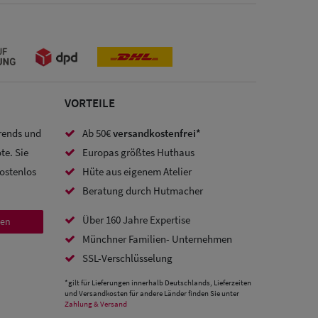
VORTEILE
Trends und
Ab 50€
versandkostenfrei*
te. Sie
Europas größtes Huthaus
kostenlos
Hüte aus eigenem Atelier
Beratung durch Hutmacher
Über 160 Jahre Expertise
den
Münchner Familien- Unternehmen
SSL-Verschlüsselung
*gilt für Lieferungen innerhalb Deutschlands, Lieferzeiten
und Versandkosten für andere Länder finden Sie unter
Zahlung & Versand