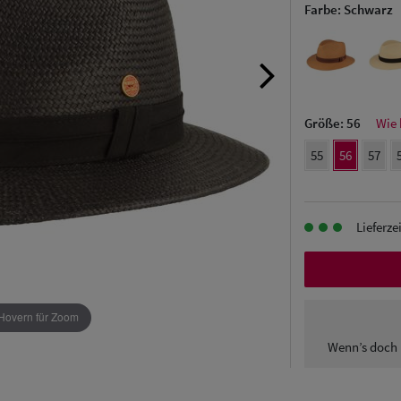
Farbe:
Schwarz
Größe:
56
Wie 
55
56
57
Lieferze
Hovern für Zoom
Wenn’s doch 