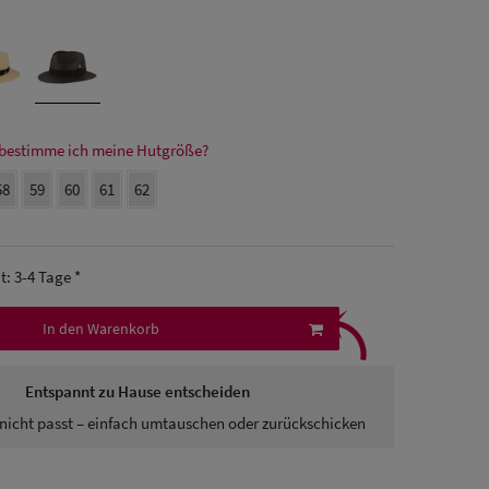
bestimme ich meine Hutgröße?
58
59
60
61
62
it: 3-4 Tage *
⤹
In den Warenkorb
Entspannt zu Hause entscheiden
nicht passt – einfach umtauschen oder zurückschicken