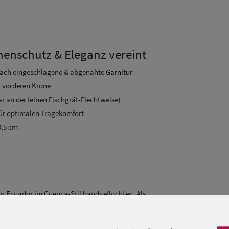
nenschutz & Eleganz vereint
infach eingeschlagene & abgenähte
Garnitur
er vorderen Krone
 an der feinen Fischgrät-Flechtweise)
für optimalen Tragekomfort
9,5 cm
in Ecuador im Cuenca-Stil handgeflochten. Als
konschicht, da dies die empfindlichste Stelle des