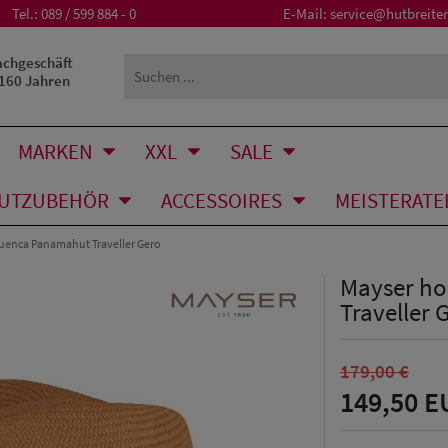
Tel.:
089 / 599 884 - 0
E-Mail:
service@hutbreiter
achgeschäft
 160 Jahren
MARKEN
XXL
SALE
UTZUBEHÖR
ACCESSOIRES
MEISTERATE
uenca Panamahut Traveller Gero
Mayser ho
Traveller 
179,00 €
149,50 E