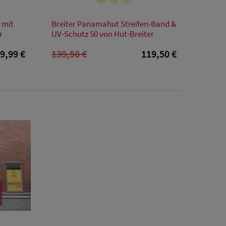
Verfügbare Größe
 mit
Breiter Panamahut Streifen-Band &
S
M
L
XXL
r
UV-Schutz 50 von Hut-Breiter
9,99 €
139,50 €
119,50 €