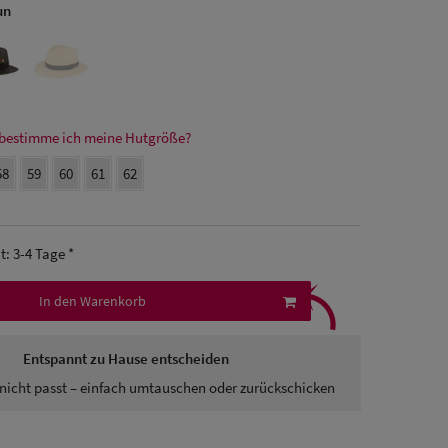
un
bestimme ich meine Hutgröße?
58
59
60
61
62
it: 3-4 Tage *
⤹
In den Warenkorb
Entspannt zu Hause entscheiden
nicht passt – einfach umtauschen oder zurückschicken