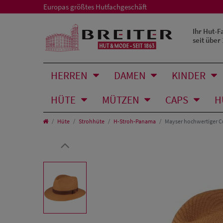
Europas größtes Hutfachgeschäft
Ihr Hut-F
seit über
HERREN
DAMEN
KINDER
HÜTE
MÜTZEN
CAPS
H
Hüte
Strohhüte
H-Stroh-Panama
Mayser hochwertiger C