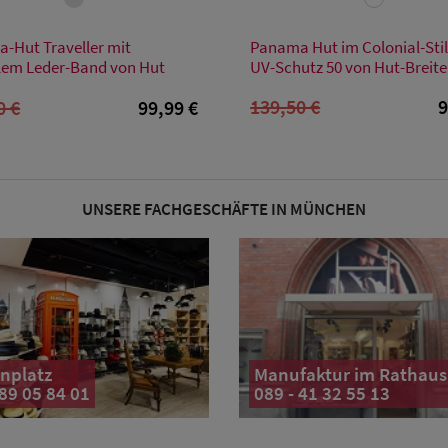
Verfügbare Größe
Verfügbare Größe
-Hut Traveller mit
Panama Hut im Colonial-Stil
XL
M
em Leder-Band von Hut
UV-Schutz 50 von Hut-Breite
139,50 €
9
0 €
99,99 €
UNSERE FACHGESCHÄFTE IN MÜNCHEN
nplatz
Manufaktur im Rathaus
 89 05 84 01
089 - 41 32 55 13