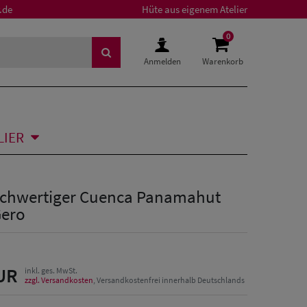
.de
Hüte aus eigenem Atelier
0
Anmelden
Warenkorb
LIER
chwertiger Cuenca Panamahut
Gero
UR
inkl. ges. MwSt.
zzgl. Versandkosten
, Versandkostenfrei innerhalb Deutschlands