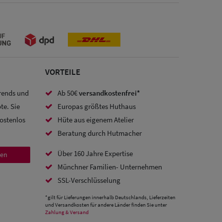
VORTEILE
Trends und
Ab 50€
versandkostenfrei*
te. Sie
Europas größtes Huthaus
kostenlos
Hüte aus eigenem Atelier
Beratung durch Hutmacher
Über 160 Jahre Expertise
den
Münchner Familien- Unternehmen
SSL-Verschlüsselung
*gilt für Lieferungen innerhalb Deutschlands, Lieferzeiten
und Versandkosten für andere Länder finden Sie unter
Zahlung & Versand