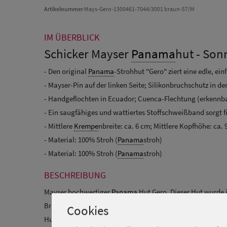
Artikelnummer
Mays-Gero-1300461-7044/3001 braun-57/M
IM ÜBERBLICK
Schicker Mayser
Panama
hut - Son
- Den original
Panama
-Strohhut "Gero" ziert eine edle, e
- Mayser-Pin auf der linken Seite; Silikonbruchschutz in d
- Handgeflochten in Ecuador; Cuenca-Flechtung (erkennbar
- Ein saugfähiges und wattiertes Stoffschweißband sorgt 
- Mittlere
Krempe
nbreite: ca. 6 cm; Mittlere Kopfhöhe: ca. 
- Material: 100% Stroh (
Panama
stroh)
- Material: 100% Stroh (
Panama
stroh)
BESCHREIBUNG
Mayser hochwertiger
Panama
Hut Gero. Dieser Hut wurde 
Bruchschutz hat der Hut vorne innen im Kopf eine feine Sili
Cookies
Hutes ist.