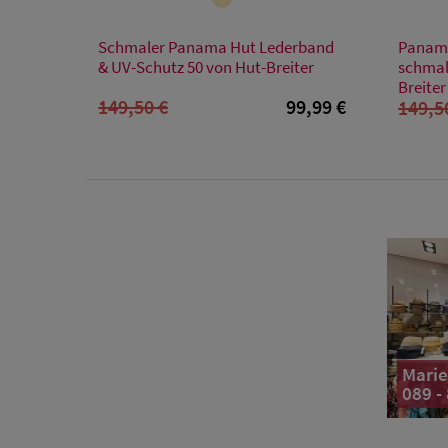
Verfügbare Größe
Schmaler Panama Hut Lederband
Panama
XL
& UV-Schutz 50 von Hut-Breiter
schmal
Breiter
149,50 €
99,99 €
149,5
Marie
089 -