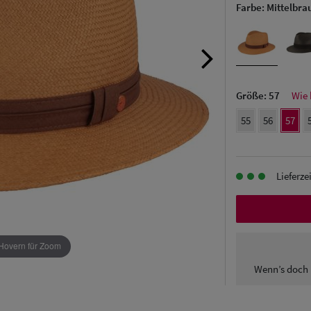
Farbe:
Mittelbra
Größe:
57
Wie 
55
56
57
Lieferze
Hovern für Zoom
Wenn’s doch 