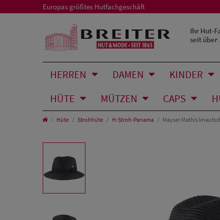
Europas größtes Hutfachgeschäft
Ihr Hut-F
seit über
HERREN
DAMEN
KINDER
HÜTE
MÜTZEN
CAPS
H
Hüte
Strohhüte
H-Stroh-Panama
Mayser Mathis knautsch