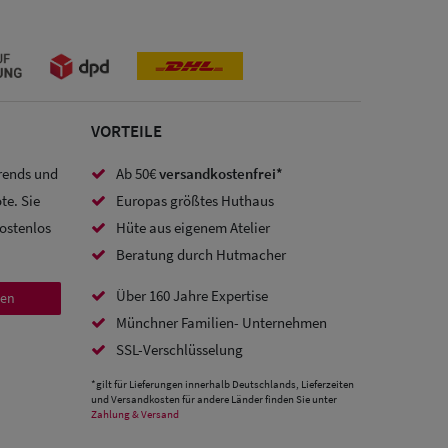
VORTEILE
Trends und
Ab 50€
versandkostenfrei*
te. Sie
Europas größtes Huthaus
kostenlos
Hüte aus eigenem Atelier
Beratung durch Hutmacher
Über 160 Jahre Expertise
den
Münchner Familien- Unternehmen
SSL-Verschlüsselung
*gilt für Lieferungen innerhalb Deutschlands, Lieferzeiten
und Versandkosten für andere Länder finden Sie unter
Zahlung & Versand