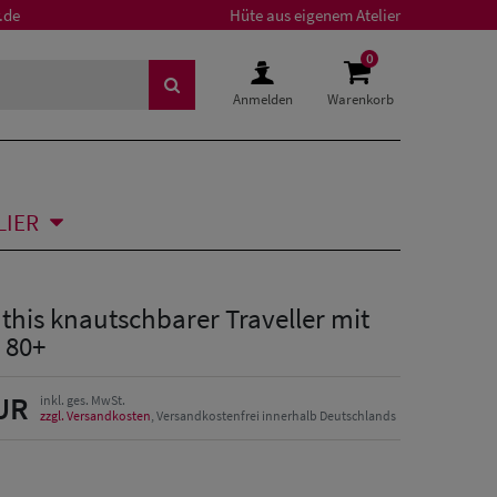
.de
Hüte aus eigenem Atelier
0
Anmelden
Warenkorb
LIER
his knautschbarer Traveller mit
 80+
UR
inkl. ges. MwSt.
zzgl. Versandkosten
, Versandkostenfrei innerhalb Deutschlands