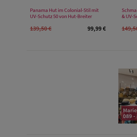
Verfügbare Größe
Panama Hut im Colonial-Stil mit
Schmal
M
UV-Schutz 50 von Hut-Breiter
& UV-S
139,50 €
99,99 €
149,5
Marie
089 -