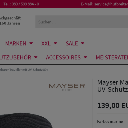
Tel.:
089 / 599 884 - 0
E-Mail:
service@hutbreiter
achgeschäft
 160 Jahren
MARKEN
XXL
SALE
UTZUBEHÖR
ACCESSOIRES
MEISTERATE
barer Traveller mit UV-Schutz 80+
Mayser Mat
UV-Schutz
139,00 E
Farbe:
marine