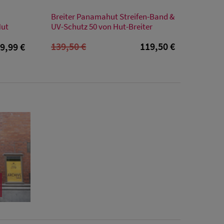
Verfügbare Größe
Breiter Panamahut Streifen-Band &
S
M
L
XL
XXL
Hut
UV-Schutz 50 von Hut-Breiter
139,50 €
119,50 €
9,99 €