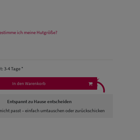
estimme ich meine Hutgröße?
it: 3-4 Tage *
⤹
In den Warenkorb
Entspannt zu Hause entscheiden
nicht passt – einfach umtauschen oder zurückschicken