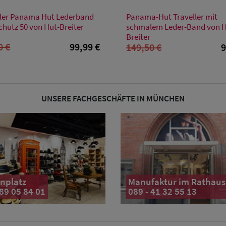
Verfügbare Größe
Verfügbare Größe
er Panama Hut Lederband
Panama-Hut Traveller mit
XL
XL
chutz 50 von Hut-Breiter
schmalem Leder-Band von 
Breiter
0 €
99,99 €
149,50 €
9
UNSERE FACHGESCHÄFTE IN MÜNCHEN
nplatz
Manufaktur im Rathaus
 89 05 84 01
089 - 41 32 55 13