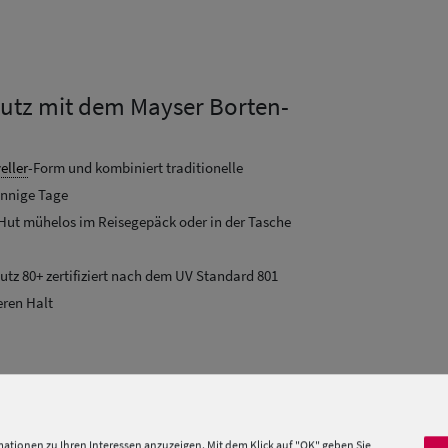
utz mit dem Mayser Borten-
eller
-Form und kombiniert traditionelle
onnige Tage
 Hut mühelos im Reisegepäck oder in der Tasche
tz 80+ zertifiziert nach dem UV Standard 801
eren Halt
ationen zu Ihren Interessen anzuzeigen. Mit dem Klick auf "OK" geben Sie