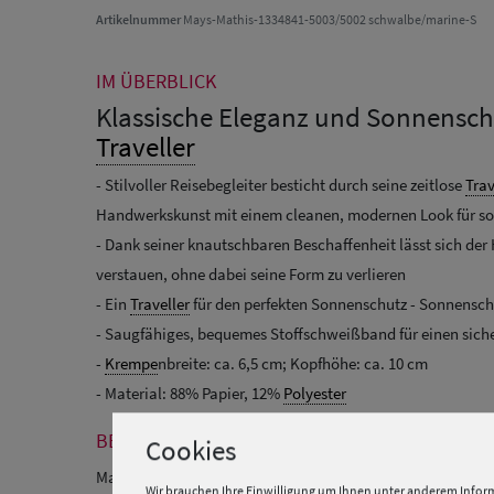
Artikelnummer
Mays-Mathis-1334841-5003/5002 schwalbe/marine-S
IM ÜBERBLICK
Klassische Eleganz und Sonnensch
Traveller
- Stilvoller Reisebegleiter besticht durch seine zeitlose
Trav
Handwerkskunst mit einem cleanen, modernen Look für s
- Dank seiner knautschbaren Beschaffenheit lässt sich der
verstauen, ohne dabei seine Form zu verlieren
- Ein
Traveller
für den perfekten Sonnenschutz - Sonnenschu
- Saugfähiges, bequemes Stoffschweißband für einen sich
-
Krempe
nbreite: ca. 6,5 cm; Kopfhöhe: ca. 10 cm
- Material: 88% Papier, 12%
Polyester
BESCHREIBUNG
Cookies
Mayser Mathis knautschbarer
Traveller
mit
UV-Schutz
80+
Wir brauchen Ihre Einwilligung um Ihnen unter anderem Inform