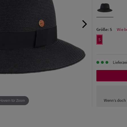
Größe:
S
Wie b
S
Lieferze
Wenn’s doch 
Hovern für Zoom