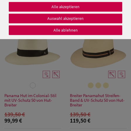
149,50 €
149,50 €
Alle akzeptieren
99,99 €
99,99 €
Auswahl akzeptieren
SALE
SALE
Alle ablehnen
Damen Caps
Damen
Baseball Caps
Damen UV-
Schutz Caps
Damen
Panama Hut im Colonial-Stil
Breiter Panamahut Streifen-
mit UV-Schutz 50 von Hut-
Band & UV-Schutz 50 von Hut-
Bandana Caps
Breiter
Breiter
139,50 €
139,50 €
Damen
99,99 €
119,50 €
Sonnenschilder