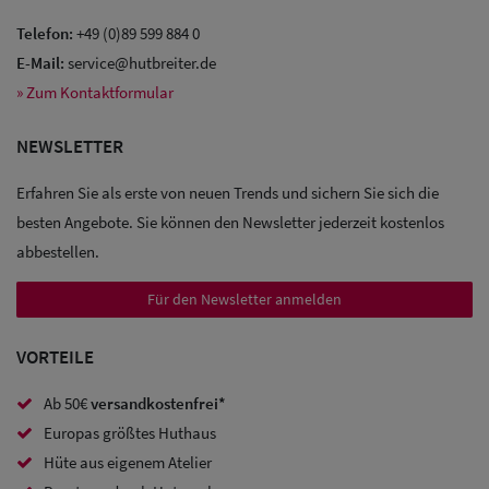
Telefon:
+49 (0)89 599 884 0
E-Mail:
service@hutbreiter.de
Sale: Caps
» Zum Kontaktformular
Sale:
NEWSLETTER
Baseball
Erfahren Sie als erste von neuen Trends und sichern Sie sich die
Caps
besten Angebote. Sie können den Newsletter jederzeit kostenlos
abbestellen.
Sale: Army
Caps
Für den Newsletter anmelden
Sale:
VORTEILE
Trucker
Ab 50€
versandkostenfrei*
Caps
Europas größtes Huthaus
Hüte aus eigenem Atelier
Sale: Caps