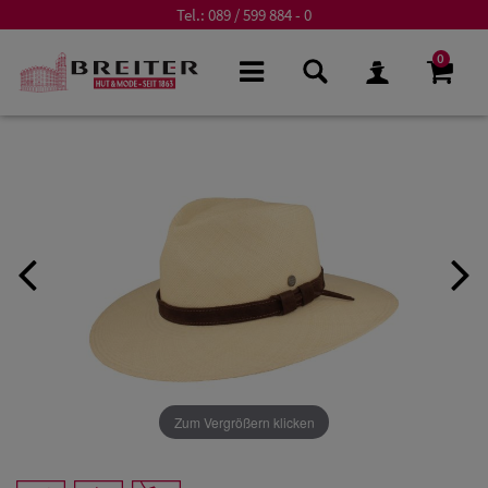
Tel.:
089 / 599 884 - 0
0
Zum Vergrößern klicken