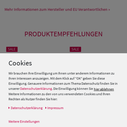
Mehr Informationen zum Hersteller und EU Verantwortlichen »
PRODUKTEMPFEHLUNGEN
SALE
SALE
Cookies
Wir brauchen Ihre Einwilligung um Ihnen unter anderem Informationen zu
Ihren Interessen anzuzeigen. Mit dem Klick auf "OK" geben Sie diese
Einwilligung. Genauere Informationen zum Thema Datenschutz finden Sie in
unserer
Datenschutzerklärung
. Die Einwilligung können Sie
hier ablehnen
Weitere Informationen zu den von uns verwendeten Cookies und Ihren
Rechten als Nutzer finden Sie hier:
Daten­schutz­erklärung
Impressum
Schmaler Panama Hut
Panama-Hut Traveller mit
Lederband & UV-Schutz 50 von
schmalem Leder-Band von Hut
Weitere Einstellungen
Hut-Breiter
Breiter