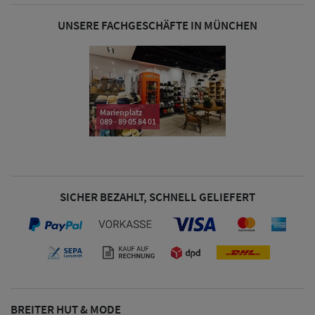
& Visoren
UNSERE FACHGESCHÄFTE IN MÜNCHEN
Damen
Snapback Caps
Damen Caps
Marienplatz
Großgrößen
089 - 89 05 84 01
(63-65 cm)
SICHER BEZAHLT, SCHNELL GELIEFERT
BREITER HUT & MODE