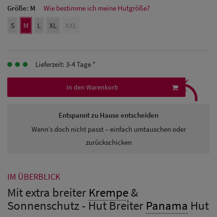
Herren Caps
Größe:
M
Wie bestimme ich meine Hutgröße?
Herren
S
M
L
XL
XXL
Baseball Cpas
Herren UV-
Lieferzeit: 3-4 Tage *
⤹
Schutz Caps
In den Warenkorb
Herren
Sonnenschilder
Entspannt zu Hause entscheiden
& Visoren
Wenn’s doch nicht passt – einfach umtauschen oder
zurückschicken
Herren
Snapback Caps
IM ÜBERBLICK
Mit extra breiter
Krempe
&
Sonnenschutz - Hut Breiter
Panama
Hut