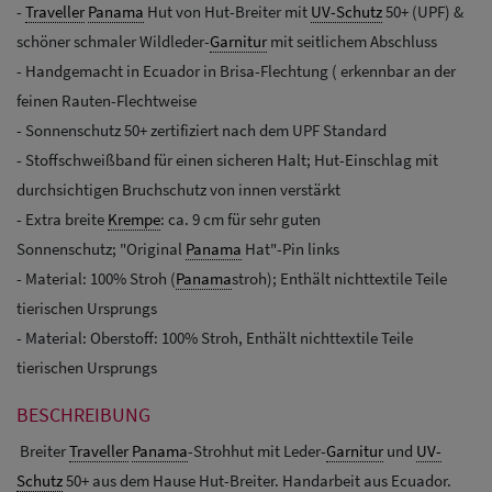
-
Traveller
Panama
Hut von Hut-Breiter mit
UV-Schutz
50+ (UPF) &
schöner schmaler Wildleder-
Garnitur
mit seitlichem Abschluss
- Handgemacht in Ecuador in Brisa-Flechtung ( erkennbar an der
feinen Rauten-Flechtweise
- Sonnenschutz 50+ zertifiziert nach dem UPF Standard
- Stoffschweißband für einen sicheren Halt; Hut-Einschlag mit
durchsichtigen Bruchschutz von innen verstärkt
- Extra breite
Krempe
: ca. 9 cm für sehr guten
Sonnenschutz; "Original
Panama
Hat"-Pin links
- Material: 100% Stroh (
Panama
stroh); Enthält nichttextile Teile
tierischen Ursprungs
- Material: Oberstoff: 100% Stroh, Enthält nichttextile Teile
tierischen Ursprungs
BESCHREIBUNG
Breiter
Traveller
Panama
-Strohhut mit Leder-
Garnitur
und
UV-
Schutz
50+ aus dem Hause Hut-Breiter. Handarbeit aus Ecuador.