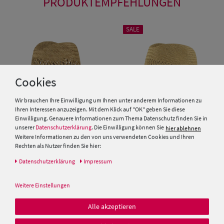
PRODUKTEMPFEHLUNGEN
SALE
Cookies
Wir brauchen Ihre Einwilligung um Ihnen unter anderem Informationen zu
Ihren Interessen anzuzeigen. Mit dem Klick auf "OK" geben Sie diese
Einwilligung. Genauere Informationen zum Thema Datenschutz finden Sie in
unserer
Datenschutzerklärung
. Die Einwilligung können Sie
hier ablehnen
Weitere Informationen zu den von uns verwendeten Cookies und Ihren
Rechten als Nutzer finden Sie hier:
Luftiger leichter Stroh
Herren Stroh Trachthut Bogart
Trachtenhut Traveller aus 100%
mit Einfass von Hut-Breiter
Daten­schutz­erklärung
Impressum
Stroh mit 4-Fach Kordel-
Garnitur von Hut-Breiter
49,99 €
39,99 €
Weitere Einstellungen
39,99 €
Alle akzeptieren
SALE