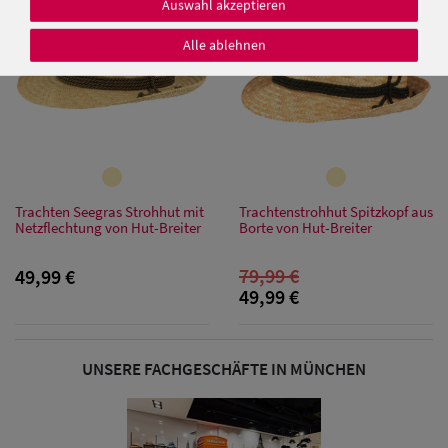
Auswahl akzeptieren
Alle ablehnen
Damen Caps
Damen
Baseball Caps
Trachten Seegras Strohhut mit
Trachtenstrohhut Spitzkopf aus
Damen UV-
Netzflechtung von Hut-Breiter
Borte von Hut-Breiter
Schutz Caps
79,99 €
49,99 €
49,99 €
Damen
Bandana Caps
UNSERE FACHGESCHÄFTE IN MÜNCHEN
Damen
Sonnenschilder
& Visoren