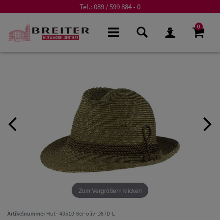
Tel.:
089 / 599 884 - 0
0
Zum Vergrößern klicken
Artikelnummer
Hut--40510-6er-oliv-D87D-L