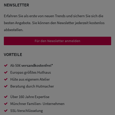
NEWSLETTER
Sale: Caps
Erfahren Sie als erste von neuen Trends und sichern Sie sich die
Sale:
besten Angebote. Sie können den Newsletter jederzeit kostenlos
Baseball
abbestellen.
Caps
Für den Newsletter anmelden
Sale: Army
VORTEILE
Caps
Ab 50€
versandkostenfrei*
Sale:
Europas größtes Huthaus
Trucker
Hüte aus eigenem Atelier
Caps
Beratung durch Hutmacher
Sale: Caps
Über 160 Jahre Expertise
Münchner Familien- Unternehmen
mit
SSL-Verschlüsselung
Ohrenschutz