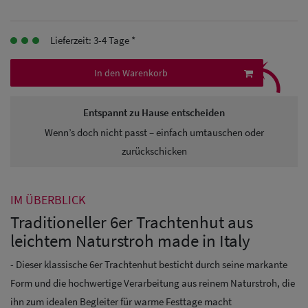
Herren
Lieferzeit: 3-4 Tage *
Baseball Cpas
⤹
In den Warenkorb
Herren UV-
Schutz Caps
Entspannt zu Hause entscheiden
Herren
Wenn’s doch nicht passt – einfach umtauschen oder
zurückschicken
Sonnenschilder
& Visoren
IM ÜBERBLICK
Herren
Traditioneller 6er Trachtenhut aus
Snapback Caps
leichtem Naturstroh made in Italy
- Dieser klassische 6er Trachtenhut besticht durch seine markante
Form und die hochwertige Verarbeitung aus reinem Naturstroh, die
ihn zum idealen Begleiter für warme Festtage macht