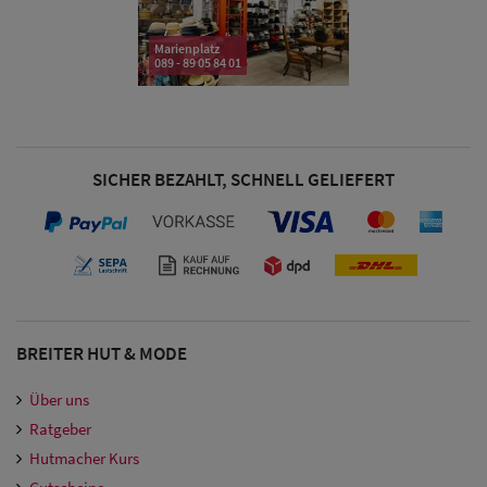
Damen
Marienplatz
089 - 89 05 84 01
Snapback Caps
Damen Caps
Großgrößen
SICHER BEZAHLT, SCHNELL GELIEFERT
(63-65 cm)
BREITER HUT & MODE
Über uns
Ratgeber
Hutmacher Kurs