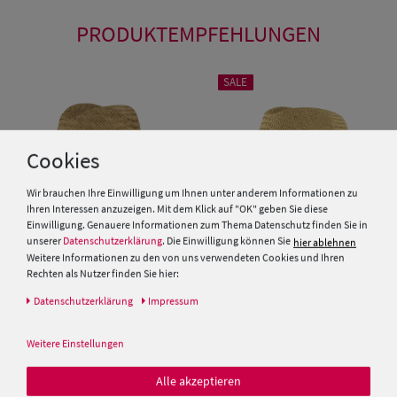
PRODUKTEMPFEHLUNGEN
SALE
Cookies
Wir brauchen Ihre Einwilligung um Ihnen unter anderem Informationen zu
Ihren Interessen anzuzeigen. Mit dem Klick auf "OK" geben Sie diese
Einwilligung. Genauere Informationen zum Thema Datenschutz finden Sie in
unserer
Datenschutzerklärung
. Die Einwilligung können Sie
hier ablehnen
Weitere Informationen zu den von uns verwendeten Cookies und Ihren
Rechten als Nutzer finden Sie hier:
Luftiger leichter Stroh
Herren Stroh Trachthut Bogart
Daten­schutz­erklärung
Impressum
Trachtenhut Traveller aus 100%
mit Einfass von Hut-Breiter
Stroh mit 4-Fach Kordel-
Garnitur von Hut-Breiter
49,99 €
Weitere Einstellungen
39,99 €
39,99 €
Alle akzeptieren