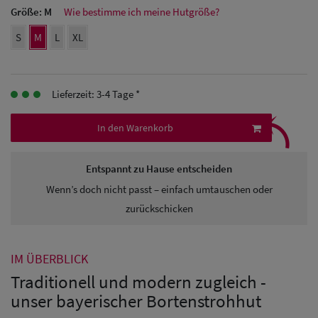
Größe:
M
Wie bestimme ich meine Hutgröße?
Herren
S
M
L
XL
Baseball Cpas
Herren UV-
Lieferzeit: 3-4 Tage *
⤹
Schutz Caps
In den Warenkorb
Herren
Sonnenschilder
Entspannt zu Hause entscheiden
& Visoren
Wenn’s doch nicht passt – einfach umtauschen oder
zurückschicken
Herren
Snapback Caps
IM ÜBERBLICK
Traditionell und modern zugleich -
unser bayerischer Bortenstrohhut