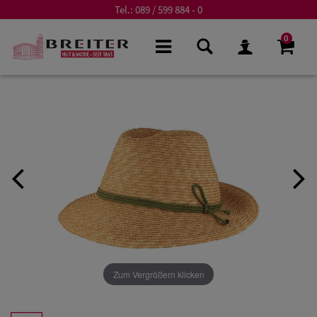
Tel.:
089 / 599 884 - 0
0
Zum Vergrößern klicken