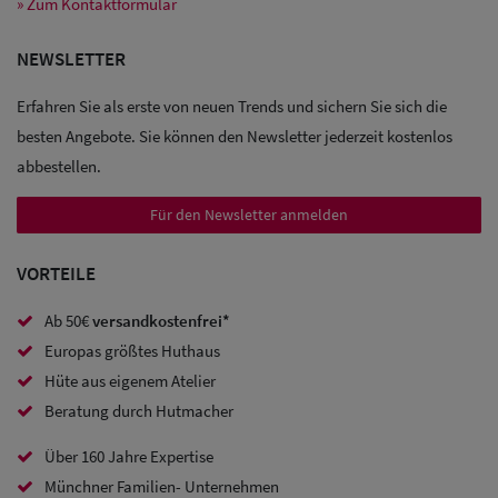
» Zum Kontaktformular
Sale: Caps
NEWSLETTER
Sale:
Erfahren Sie als erste von neuen Trends und sichern Sie sich die
besten Angebote. Sie können den Newsletter jederzeit kostenlos
Baseball
abbestellen.
Caps
Für den Newsletter anmelden
Sale: Army
Caps
VORTEILE
Sale:
Ab 50€
versandkostenfrei*
Trucker
Europas größtes Huthaus
Hüte aus eigenem Atelier
Caps
Beratung durch Hutmacher
Sale: Caps
Über 160 Jahre Expertise
mit
Münchner Familien- Unternehmen