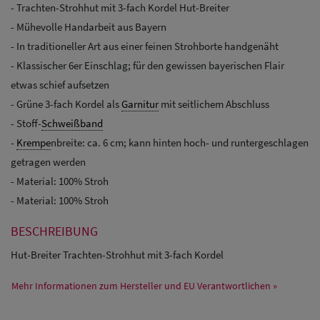
- Trachten-Strohhut mit 3-fach Kordel Hut-Breiter
- Mühevolle Handarbeit aus Bayern
- In traditioneller Art aus einer feinen Strohborte handgenäht
- Klassischer 6er Einschlag; für den gewissen bayerischen Flair
etwas schief aufsetzen
- Grüne 3-fach Kordel als
Garnitur
mit seitlichem Abschluss
- Stoff-
Schweißband
-
Krempe
nbreite: ca. 6 cm; kann hinten hoch- und runtergeschlagen
getragen werden
- Material: 100% Stroh
- Material: 100% Stroh
BESCHREIBUNG
Hut-Breiter Trachten-Strohhut mit 3-fach Kordel
Mehr Informationen zum Hersteller und EU Verantwortlichen »