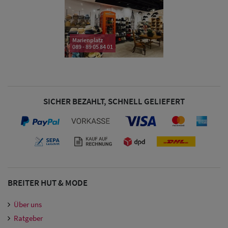
& Visoren
Damen
Snapback Caps
Marienplatz
089 - 89 05 84 01
Damen Caps
Großgrößen
(63-65 cm)
SICHER BEZAHLT, SCHNELL GELIEFERT
BREITER HUT & MODE
Über uns
Ratgeber