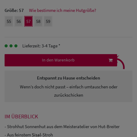
Herren Caps
Größe:
57
Wie bestimme ich meine Hutgröße?
55
56
57
58
59
Herren
Baseball Cpas
Herren UV-
Lieferzeit: 3-4 Tage *
⤹
Schutz Caps
In den Warenkorb
Herren
Entspannt zu Hause entscheiden
Sonnenschilder
Wenn’s doch nicht passt – einfach umtauschen oder
& Visoren
zurückschicken
Herren
Snapback Caps
IM ÜBERBLICK
- Strohhut Sonnenhut aus dem Meisteratelier von Hut-Breiter
- Aus feinstem
Sisal
-Stroh