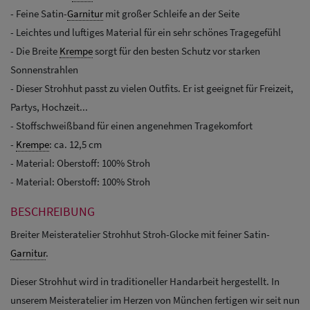
- Feine Satin-
Garnitur
mit großer Schleife an der Seite
- Leichtes und luftiges Material für ein sehr schönes Tragegefühl
- Die Breite
Krempe
sorgt für den besten Schutz vor starken
Sonnenstrahlen
- Dieser Strohhut passt zu vielen Outfits. Er ist geeignet für Freizeit,
Partys, Hochzeit...
- Stoffschweißband für einen angenehmen Tragekomfort
-
Krempe
: ca. 12,5 cm
- Material: Oberstoff: 100% Stroh
- Material: Oberstoff: 100% Stroh
BESCHREIBUNG
Breiter Meisteratelier Strohhut Stroh-Glocke mit feiner Satin-
Garnitur
.
Dieser Strohhut wird in traditioneller Handarbeit hergestellt. In
unserem Meisteratelier im Herzen von München fertigen wir seit nun