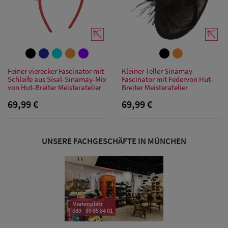
Sonnenschilder
& Visoren
Damen
Snapback Caps
Feiner vierecker Fascinator mit
Kleiner Teller Sinamay-
Schleife aus Sisal-Sinamay-Mix
Fascinator mit Federvon Hut-
von Hut-Breiter Meisteratelier
Breiter Meisteratelier
Damen Caps
69,99 €
69,99 €
Großgrößen
(63-65 cm)
UNSERE FACHGESCHÄFTE IN MÜNCHEN
Marienplatz
089 - 89 05 84 01