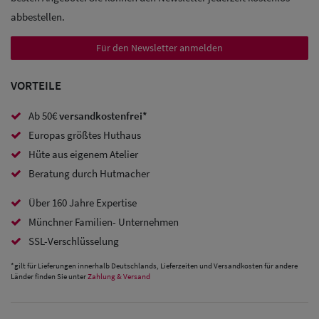
Trucker
abbestellen.
Caps
Für den Newsletter anmelden
Sale: Caps
VORTEILE
mit
Ohrenschutz
Ab 50€
versandkostenfrei*
Europas größtes Huthaus
Hüte aus eigenem Atelier
Beratung durch Hutmacher
Über 160 Jahre Expertise
Münchner Familien- Unternehmen
SSL-Verschlüsselung
*gilt für Lieferungen innerhalb Deutschlands, Lieferzeiten und Versandkosten für andere
Länder finden Sie unter
Zahlung & Versand