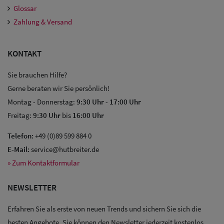
Glossar
Zahlung & Versand
KONTAKT
Sie brauchen Hilfe?
Gerne beraten wir Sie persönlich!
Sale: Caps
Montag - Donnerstag:
9:30 Uhr
-
17:00 Uhr
Freitag:
9:30 Uhr
bis
16:00 Uhr
Sale:
Telefon:
+49 (0)89 599 884 0
Baseball
E-Mail:
service@hutbreiter.de
Caps
» Zum Kontaktformular
Sale: Army
NEWSLETTER
Caps
Erfahren Sie als erste von neuen Trends und sichern Sie sich die
Sale:
besten Angebote. Sie können den Newsletter jederzeit kostenlos