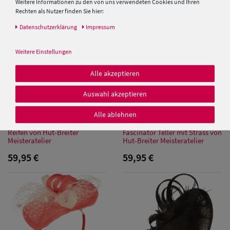
Weitere Informationen zu den von uns verwendeten Cookies und Ihren
Rechten als Nutzer finden Sie hier:
Daten­schutz­erklärung
Impressum
Weitere Einstellungen
Alle akzeptieren
Damen Caps
Auswahl akzeptieren
Damen
Alle ablehnen
Baseball Caps
Dezenter Sinamay Fascinator
Mittelgroßer Sinamay
Reifen von Hut-Breiter
Fascinator Teller mit Strass von
Meisteratelier
Hut-Breiter Meisteratelier
Damen UV-
59,95 €
59,95 €
Schutz Caps
Damen
Bandana Caps
Damen