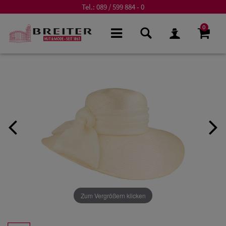
Tel.:
089 / 599 884 - 0
0
Zum Vergrößern klicken