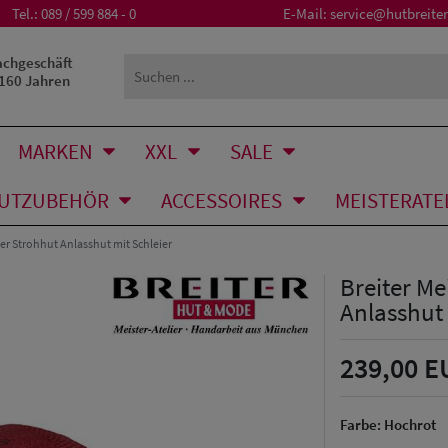
Tel.:
089 / 599 884 - 0
E-Mail:
service@hutbreiter
achgeschäft
 160 Jahren
MARKEN
XXL
SALE
UTZUBEHÖR
ACCESSOIRES
MEISTERATE
ter Strohhut Anlasshut mit Schleier
Breiter Me
Anlasshut 
239,00 E
Farbe:
Hochrot