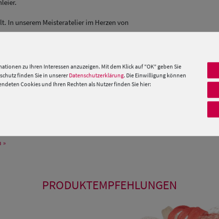
leier.
lt. In unserem Meisteratelier im Herzen von
viduelle Damenhüte und Mützen in präziser
chster Qualität. Neben einigen Standard Modellen
atürlich immer passend zu den aktuellen
ationen zu Ihren Interessen anzuzeigen. Mit dem Klick auf "OK" geben Sie
chutz finden Sie in unserer
Datenschutzerklärung
. Die Einwilligung können
deten Cookies und Ihren Rechten als Nutzer finden Sie hier:
 Maß. Wenn Sie spezielle Fragen oder Wünsche
re Stilberater von Mo.-Fr. 09:00 – 17:00 Uhr unter
 »
PRODUKTEMPFEHLUNGEN