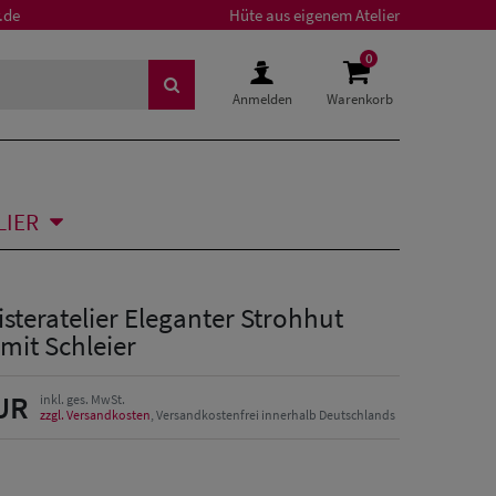
.de
Hüte aus eigenem Atelier
0
Anmelden
Warenkorb
LIER
isteratelier Eleganter Strohhut
mit Schleier
UR
inkl. ges. MwSt.
zzgl. Versandkosten
, Versandkostenfrei innerhalb Deutschlands