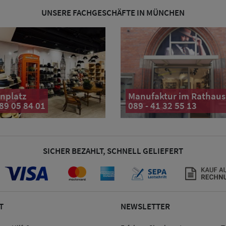
UNSERE FACHGESCHÄFTE IN MÜNCHEN
nplatz
Manufaktur im Rathaus
 89 05 84 01
089 - 41 32 55 13
SICHER BEZAHLT, SCHNELL GELIEFERT
T
NEWSLETTER