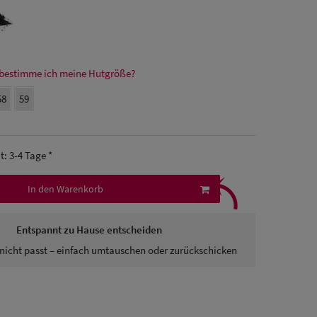
bestimme ich meine Hutgröße?
58
59
it: 3-4 Tage *
⤹
In den Warenkorb
Entspannt zu Hause entscheiden
nicht passt – einfach umtauschen oder zurückschicken