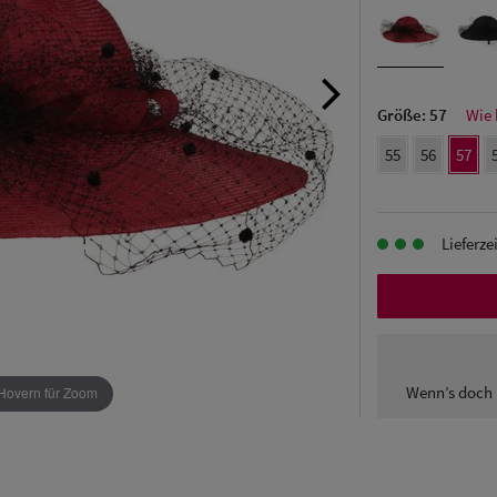
Größe:
57
Wie 
55
56
57
Lieferze
Wenn’s doch 
Hovern für Zoom