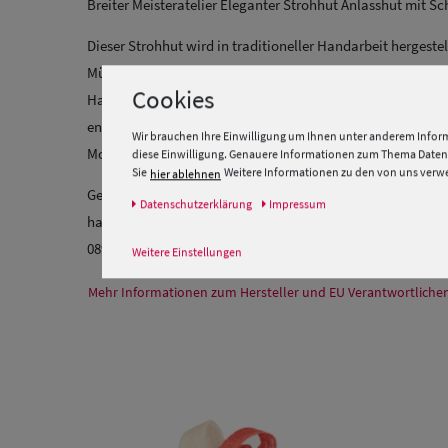
Breiter Meisteratelier Eleganter Strohhut Anlasshut mit Sch
Dieser Strohhut wird in traditioneller Handarbeit hergestel
München fertigen wir seit nun mehr als 155 Jahren in indi
Cookies
Handarbeit an. Dabei ist jeder Hut einzigartig und von hö
entwickeln unsere Modistinnen unzählige neue Modelle – n
Wir brauchen Ihre Einwilligung um Ihnen unter anderem Inform
Modetrends.
diese Einwilligung. Genauere Informationen zum Thema Datens
Sie
Weitere Informationen zu den von uns verwen
hier ablehnen
Gerne fertigen wir auch Ihren ganz persönlichen Hut nach
Daten­schutz­erklärung
Impressum
haben, beraten wir Sie gerne am Telefon. Sie erreichen unse
089 / 599 884 – 38 oder über unser
Kontaktformular.
Weitere Einstellungen
Mehr Informationen zum Hersteller und EU Verantwortlichen