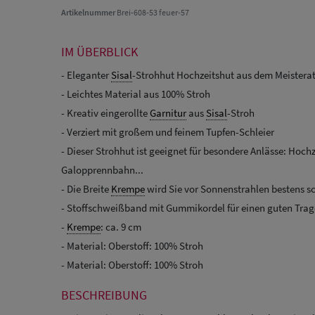
Artikelnummer
Brei-608-53 feuer-57
IM ÜBERBLICK
- Eleganter
Sisal
-Strohhut Hochzeitshut aus dem Meisterat
- Leichtes Material aus 100% Stroh
- Kreativ eingerollte
Garnitur
aus
Sisal
-Stroh
- Verziert mit großem und feinem Tupfen-Schleier
- Dieser Strohhut ist geeignet für besondere Anlässe: Hochz
Galopprennbahn...
- Die Breite
Krempe
wird Sie vor Sonnenstrahlen bestens s
- Stoffschweißband mit Gummikordel für einen guten Trage
-
Krempe
: ca. 9 cm
- Material: Oberstoff: 100% Stroh
- Material: Oberstoff: 100% Stroh
BESCHREIBUNG