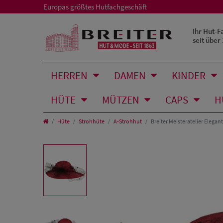
Europas größtes Hutfachgeschäft
Ihr Hut-F
seit über
HERREN
DAMEN
KINDER
HÜTE
MÜTZEN
CAPS
H
Hüte
Strohhüte
A-Strohhut
Breiter Meisteratelier Elegan