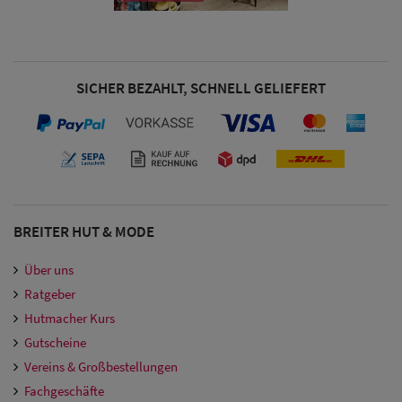
Damen
Snapback Caps
SICHER BEZAHLT, SCHNELL GELIEFERT
Damen Caps
Großgrößen
(63-65 cm)
BREITER HUT & MODE
Über uns
Ratgeber
Hutmacher Kurs
Gutscheine
Vereins & Großbestellungen
Fachgeschäfte