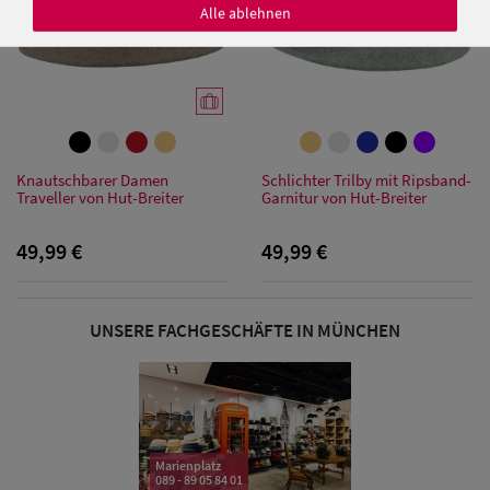
Alle ablehnen
Damen Caps
Damen
Knautschbarer Damen
Schlichter Trilby mit Ripsband-
Baseball Caps
Traveller von Hut-Breiter
Garnitur von Hut-Breiter
Damen UV-
49,99 €
49,99 €
Schutz Caps
Damen
UNSERE FACHGESCHÄFTE IN MÜNCHEN
Bandana Caps
Damen
Sonnenschilder
Marienplatz
& Visoren
089 - 89 05 84 01