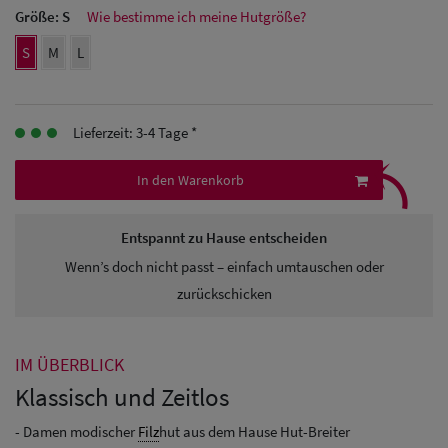
Größe:
S
Wie bestimme ich meine Hutgröße?
Herren
S
M
L
Baseball Cpas
Herren UV-
Lieferzeit: 3-4 Tage *
Schutz Caps
⤹
In den Warenkorb
Herren
Sonnenschilder
Entspannt zu Hause entscheiden
& Visoren
Wenn’s doch nicht passt – einfach umtauschen oder
zurückschicken
Herren
Snapback Caps
IM ÜBERBLICK
Klassisch und Zeitlos
- Damen modischer
Filz
hut aus dem Hause Hut-Breiter