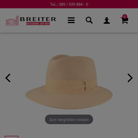
Tel.:
089 / 599 884 - 0
0
Zum Vergrößern klicken