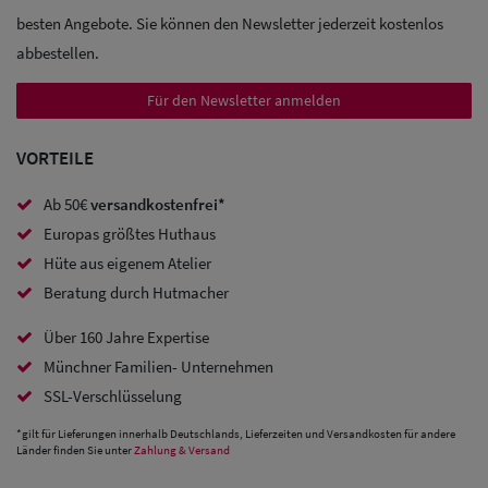
besten Angebote. Sie können den Newsletter jederzeit kostenlos
Sale:
abbestellen.
Baseball
Für den Newsletter anmelden
Caps
VORTEILE
Sale: Army
Caps
Ab 50€
versandkostenfrei*
Europas größtes Huthaus
Sale:
Hüte aus eigenem Atelier
Trucker
Beratung durch Hutmacher
Caps
Über 160 Jahre Expertise
Münchner Familien- Unternehmen
Sale: Caps
SSL-Verschlüsselung
mit
*gilt für Lieferungen innerhalb Deutschlands, Lieferzeiten und Versandkosten für andere
Ohrenschutz
Länder finden Sie unter
Zahlung & Versand