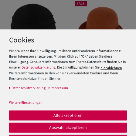
SALE
Cookies
Wir brauchen Ihre Einwilligung um Ihnen unter anderem Informationen zu
Ihren Interessen anzuzeigen. Mit dem Klick auf "OK" geben Sie diese
Einwilligung. Genauere Informationen zum Thema Datenschutz finden Sie in
unserer
Datenschutzerklärung
. Die Einwilligung können Sie
hier ablehnen
Weitere Informationen zu den von uns verwendeten Cookies und Ihren
Kleine Damen Glocke mit
Fiebig unifarbener Wollfilzhut
Rechten als Nutzer finden Sie hier:
Biesen und modischer Schleife
in asymmetrischer Glocke-
von Hut-Breiter
Form
Daten­schutz­erklärung
Impressum
69,99 €
49,95 €
49,99 €
Weitere Einstellungen
Alle akzeptieren
Auswahl akzeptieren