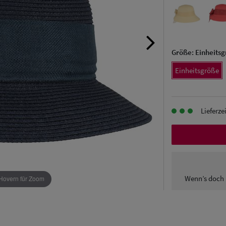
Größe:
Einheits
Einheitsgröße
Lieferze
Wenn’s doch 
Hovern für Zoom