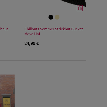
Verfügbare Größe
rohhut
Chillouts Sommer Strickhut Bucket
S/M
Moya Hat
m
24,99 €