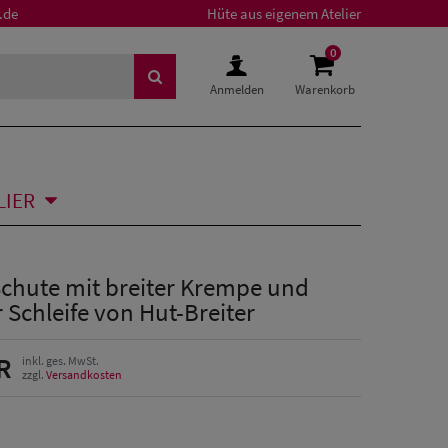
.de
Hüte aus eigenem Atelier
0
Anmelden
Warenkorb
LIER
Schute mit breiter Krempe und
Schleife von Hut-Breiter
R
inkl. ges. MwSt.
zzgl.
Versandkosten