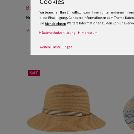
Cookies
BESCHREIBUNG
Wir brauchen Ihre Einwilligung um Ihnen unter anderem Inform
Hut-Breiter elegante Schute mit breiter
Krempe
und modisc
diese Einwilligung. Genauere Informationen zum Thema Datens
Sie
Weitere Informationen zu den von uns verwen
hier ablehnen
Mehr Informationen zum Hersteller und EU Verantwortlichen
Daten­schutz­erklärung
Impressum
Weitere Einstellungen
SALE