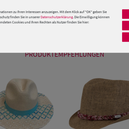
ationen zu Ihren Interessen anzuzeigen. Mit dem Klick auf "OK" geben Sie
her Schleife.
chutz finden Sie in unserer
Datenschutzerklärung
. Die Einwilligung können
deten Cookies und Ihren Rechten als Nutzer finden Sie hier:
 »
PRODUKTEMPFEHLUNGEN