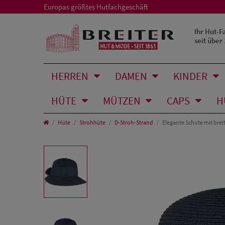
Europas größtes Hutfachgeschäft
Ihr Hut-F
seit über
HERREN
DAMEN
KINDER
HÜTE
MÜTZEN
CAPS
H
Hüte
Strohhüte
D-Stroh-Strand
Elegante Schute mit brei