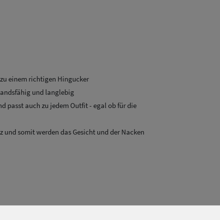
 zu einem richtigen Hingucker
tandsfähig und langlebig
d passt auch zu jedem Outfit - egal ob für die
z und somit werden das Gesicht und der Nacken