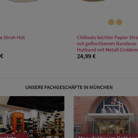
Verfügbare Größe
Verfügbare Größe
Einheitsgröße
 Stroh-Hut
Chillouts leichter Papier St
S
L
mit geflochtenem Bandana-
Hutband mit Metall-Emble
 €
24,99 €
UNSERE FACHGESCHÄFTE IN MÜNCHEN