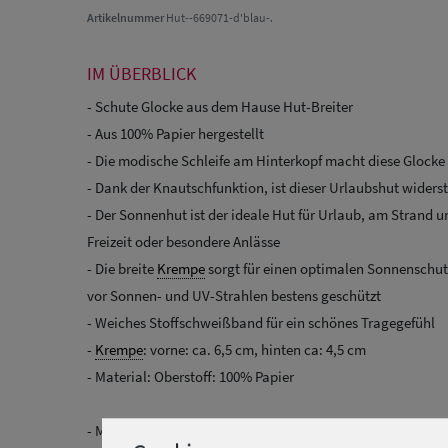
Artikelnummer
Hut--669071-d'blau-.
IM ÜBERBLICK
- Schute Glocke aus dem Hause Hut-Breiter
- Aus 100% Papier hergestellt
- Die modische Schleife am Hinterkopf macht diese Glocke
- Dank der Knautschfunktion, ist dieser Urlaubshut widers
- Der Sonnenhut ist der ideale Hut für Urlaub, am Strand un
Freizeit oder besondere Anlässe
- Die breite
Krempe
sorgt für einen optimalen Sonnenschut
vor Sonnen- und UV-Strahlen bestens geschützt
- Weiches Stoffschweißband für ein schönes Tragegefühl
-
Krempe
: vorne: ca. 6,5 cm, hinten ca: 4,5 cm
- Material: Oberstoff: 100% Papier
- Material: Oberstoff: 100% Papier