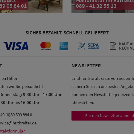
nplatz
Manufaktur im Rathaus
 89 05 84 01
089 - 41 32 55 13
SICHER BEZAHLT, SCHNELL GELIEFERT
T
NEWSLETTER
hen Hilfe?
Erfahren Sie als erste von neuen 
aten wir Sie persönlich!
sichern Sie sich die besten Angebo
 Donnerstag:
9:30 Uhr
-
17:00 Uhr
können den Newsletter jederzeit 
:30 Uhr
bis
16:00 Uhr
abbestellen.
49 (0)89 599 884 0
Für den Newsletter anmel
rvice@hutbreiter.de
ntaktformular