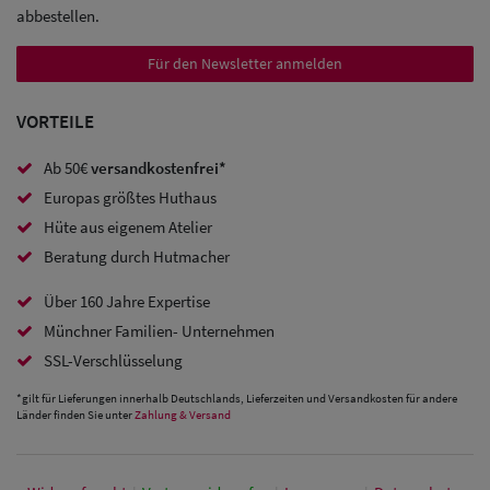
abbestellen.
Sale:
Für den Newsletter anmelden
Baseball
Caps
VORTEILE
Sale: Army
Ab 50€
versandkostenfrei*
Caps
Europas größtes Huthaus
Hüte aus eigenem Atelier
Sale:
Beratung durch Hutmacher
Trucker
Über 160 Jahre Expertise
Caps
Münchner Familien- Unternehmen
Sale: Caps
SSL-Verschlüsselung
mit
*gilt für Lieferungen innerhalb Deutschlands, Lieferzeiten und Versandkosten für andere
Länder finden Sie unter
Zahlung & Versand
Ohrenschutz