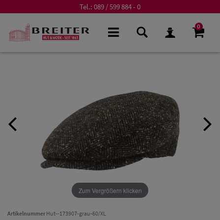
Tel.:
089 / 599 884 - 0
0
Zum Vergrößern klicken
Artikelnummer
Hut--173907-grau-60/XL