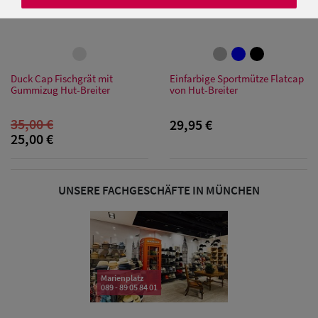
Damen Caps
Duck Cap Fischgrät mit
Einfarbige Sportmütze Flatcap
Gummizug Hut-Breiter
von Hut-Breiter
Damen
Baseball Caps
35,00 €
29,95 €
25,00 €
Damen UV-
Schutz Caps
UNSERE FACHGESCHÄFTE IN MÜNCHEN
Damen
Bandana Caps
Damen
Sonnenschilder
Marienplatz
089 - 89 05 84 01
& Visoren