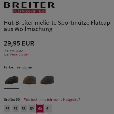
Hut-Breiter melierte Sportmütze Flatcap
aus Wollmischung
29,95 EUR
inkl. ges. MwSt.
zzgl.
Versandkosten
Farbe:
Trendgrau
Größe:
60
Wie bestimme ich meine Hutgröße?
Herren Caps
56
57
58
59
60
61