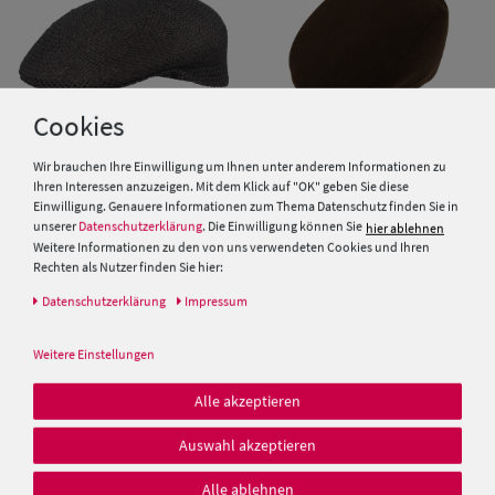
Cookies
Wir brauchen Ihre Einwilligung um Ihnen unter anderem Informationen zu
Ihren Interessen anzuzeigen. Mit dem Klick auf "OK" geben Sie diese
Einwilligung. Genauere Informationen zum Thema Datenschutz finden Sie in
Schiebermütze aus Stroh von
Fiebig Flatcap aus Wollmix mit
unserer
Datenschutzerklärung
. Die Einwilligung können Sie
hier ablehnen
Hut-Breiter
gestepptem Innenfutter
Weitere Informationen zu den von uns verwendeten Cookies und Ihren
Rechten als Nutzer finden Sie hier:
25,00 €
29,99 €
Daten­schutz­erklärung
Impressum
19,99 €
19,99 €
Weitere Einstellungen
SALE
Alle akzeptieren
Auswahl akzeptieren
Alle ablehnen