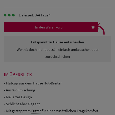
Herren
Baseball Cpas
Lieferzeit: 3-4 Tage *
⤹
Herren UV-
In den Warenkorb
Schutz Caps
Entspannt zu Hause entscheiden
Herren
Wenn’s doch nicht passt – einfach umtauschen oder
Sonnenschilder
zurückschicken
& Visoren
IM ÜBERBLICK
Herren
- Flatcap aus dem Hause Hut-Breiter
Snapback Caps
- Aus Wollmischung
- Meliertes Design
- Schlicht aber elegant
- Mit gestepptem
Futter
für einen zusätzlichen Tragekomfort