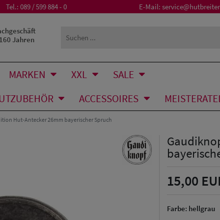
Tel.:
089 / 599 884 - 0
E-Mail:
service@hutbreiter
achgeschäft
 160 Jahren
MARKEN
XXL
SALE
UTZUBEHÖR
ACCESSOIRES
MEISTERATE
ition Hut-Antecker 26mm bayerischer Spruch
Gaudiknop
bayerisch
15,00 EU
Farbe:
hellgrau