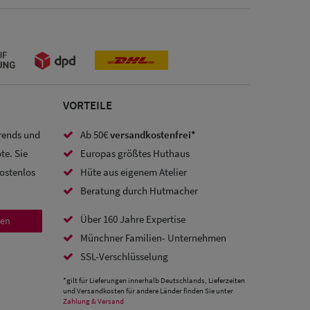
VORTEILE
Trends und
Ab 50€
versandkostenfrei*
te. Sie
Europas größtes Huthaus
kostenlos
Hüte aus eigenem Atelier
Beratung durch Hutmacher
Über 160 Jahre Expertise
den
Münchner Familien- Unternehmen
SSL-Verschlüsselung
*gilt für Lieferungen innerhalb Deutschlands, Lieferzeiten
und Versandkosten für andere Länder finden Sie unter
Zahlung & Versand