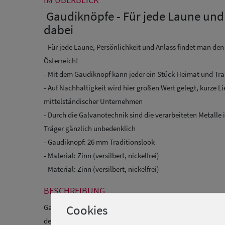
Gaudiknöpfe - Für jede Laune und
dabei
- Für jede Laune, Persönlichkeit und Anlass findet man d
Österreich!
- Mit dem Gaudiknopf kann jeder ein Stück Heimat und Tra
- Auf Nachhaltigkeit wird hier großen Wert gelegt, kurze L
mittelständischer Unternehmen
- Durch die Galvanotechnik sind die verarbeiteten Metalle 
Träger gänzlich unbedenklich
- Gaudiknopf: 26 mm Traditionslook
- Material: Zinn (versilbert, nickelfrei)
- Material: Zinn (versilbert, nickelfrei)
BESCHREIBUNG
Cookies
Gaudiknopf! Tradition-Anstecker Herren Abzeichen Bayrische
derf des", "Durscht wiad Sau"