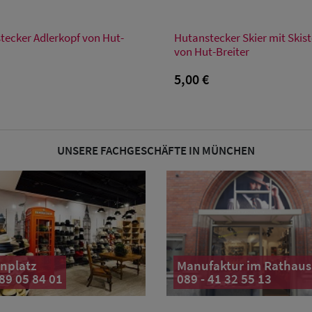
Verfügbare Größe
Verfügbare Größe
tecker Adlerkopf von Hut-
Hutanstecker Skier mit Skis
Einheitsgröße
Einheitsgröße
von Hut-Breiter
€
5,00 €
UNSERE FACHGESCHÄFTE IN MÜNCHEN
nplatz
Manufaktur im Rathaus
 89 05 84 01
089 - 41 32 55 13