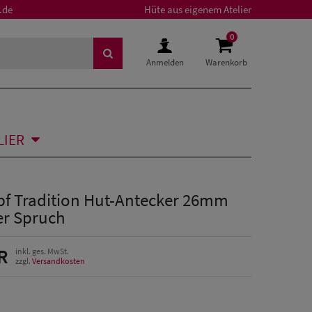
.de
Hüte aus eigenem Atelier
0
Anmelden
Warenkorb
LIER
f Tradition Hut-Antecker 26mm
er Spruch
R
inkl. ges. MwSt.
zzgl.
Versandkosten