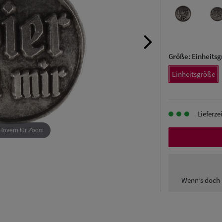
Größe:
Einheits
Einheitsgröße
Lieferze
Hovern für Zoom
Wenn’s doch 