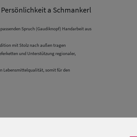
 Persönlichkeit a Schmankerl
en passenden Spruch (Gaudiknopf) Handarbeit aus
dition mit Stolz nach außen tragen
ieferketten und Unterstützung regionaler,
in Lebensmittelqualität, somit für den
-Sprüche, "an Scheiss muas i", "Bier zu mir", "I