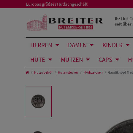
Europas größtes Hutfachgeschäft
Ihr Hut-F
seit über
HERREN
DAMEN
KINDER
HÜTE
MÜTZEN
CAPS
H
Hutzubehör
Hutanstecker
H-Abzeichen
Gaudiknopf Trad