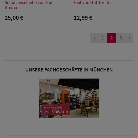
Schützenscheibe von Hut-
Heil von Hut-Breiter
Sale: Caps
Breiter
mit
25,00 €
12,99 €
Ohrenschutz
1
2
3
UNSERE FACHGESCHÄFTE IN MÜNCHEN
Marienplatz
089 - 89 05 84 01