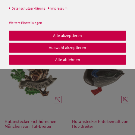
Daten­schutz­erklärung
Impressum
Hutanstecker Hahn von Hut-
Hutanstecker Trachtenhut mit
Breiter
Gamsbart von Hut-Breiter
Weitere Einstellungen
Alle akzeptieren
15,00 €
17,95 €
Auswahl akzeptieren
Alle ablehnen
Hutanstecker Eichhörnchen
Hutanstecker Ente bemalt von
München von Hut-Breiter
Hut-Breiter