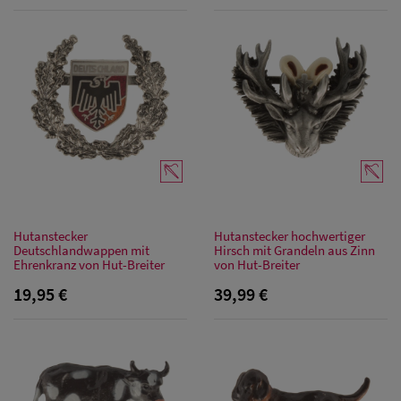
Damen Caps
Damen
Baseball Caps
Hutanstecker
Hutanstecker hochwertiger
Deutschlandwappen mit
Hirsch mit Grandeln aus Zinn
Damen UV-
Ehrenkranz von Hut-Breiter
von Hut-Breiter
19,95 €
Schutz Caps
39,99 €
Damen
Bandana Caps