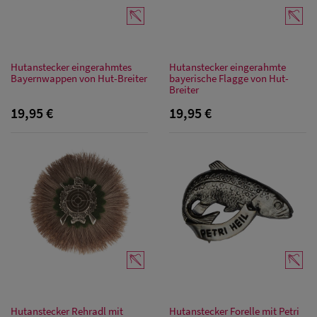
Hutanstecker eingerahmtes
Hutanstecker eingerahmte
Bayernwappen von Hut-Breiter
bayerische Flagge von Hut-
Sale: Caps
Breiter
19,95 €
19,95 €
Sale:
Baseball
Caps
Sale: Army
Caps
Sale:
Trucker
Caps
Hutanstecker Rehradl mit
Hutanstecker Forelle mit Petri