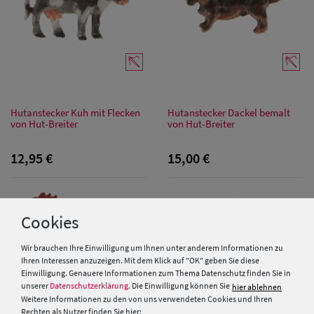
Damen
Sonnenschilder
& Visoren
Damen
Snapback Caps
Hutanstecker Kuh mit Flecken
Hutanstecker Dackel bemalt
von Hut-Breiter
von Hut-Breiter
Damen Caps
Großgrößen
12,95 €
15,00 €
(63-65 cm)
Cookies
Wir brauchen Ihre Einwilligung um Ihnen unter anderem Informationen zu
Ihren Interessen anzuzeigen. Mit dem Klick auf "OK" geben Sie diese
Einwilligung. Genauere Informationen zum Thema Datenschutz finden Sie in
unserer
Datenschutzerklärung
. Die Einwilligung können Sie
hier ablehnen
Weitere Informationen zu den von uns verwendeten Cookies und Ihren
Rechten als Nutzer finden Sie hier: