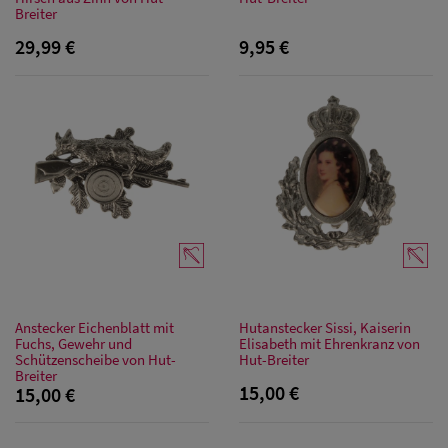
Breiter
29,99 €
9,95 €
Herren Caps
Herren
Anstecker Eichenblatt mit
Hutanstecker Sissi, Kaiserin
Fuchs, Gewehr und
Elisabeth mit Ehrenkranz von
Baseball Cpas
Schützenscheibe von Hut-
Hut-Breiter
Breiter
15,00 €
15,00 €
Herren UV-
Schutz Caps