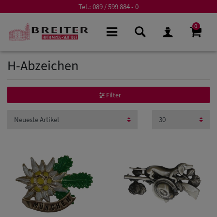
Tel.:
089 / 599 884 - 0
0
H-Abzeichen
Filter