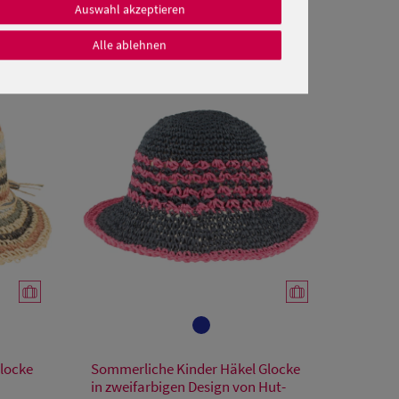
Auswahl akzeptieren
Alle ablehnen
Verfügbare Größe
locke
Sommerliche Kinder Häkel Glocke
53
55
in zweifarbigen Design von Hut-