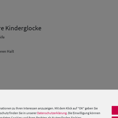
are Kinderglocke
ife
eren Halt
 Hut-Breiter
 »
ationen zu Ihren Interessen anzuzeigen. Mit dem Klick auf "OK" geben Sie
chutz finden Sie in unserer
Datenschutzerklärung
. Die Einwilligung können
deten Cookies und Ihren Rechten als Nutzer finden Sie hier: