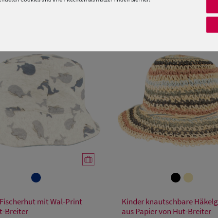
PRODUKTEMPFEHLUNGEN
SALE
Verfügbare Größe
Verfügbare Größe
Fischerhut mit Wal-Print
Kinder knautschbare Häkelg
Einheitsgröße
52
54
t-Breiter
aus Papier von Hut-Breiter