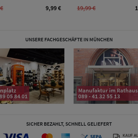
 €
9,99 €
19,99 €
1
UNSERE FACHGESCHÄFTE IN MÜNCHEN
nplatz
Manufaktur im Rathaus
 89 05 84 01
089 - 41 32 55 13
SICHER BEZAHLT, SCHNELL GELIEFERT