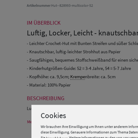
Artikelnummer
Hut--828993-multicolor-52
IM ÜBERBLICK
Luftig, Locker, Leicht - knautschb
- Leichter Crochet-Hut mit Bunten Streifen und süßer Schle
- Knautschbar, luftig-leichter Strohhut aus Papier
- Saugfähiges, bequemes Stoffschweißband für einen sich
- Kinderhutgrößen-Guide: 52 = 3-4 Jahre, 54 = 5-7 Jahre
- Kopfhöhe: ca. 9,5cm;
Krempe
nbreite: ca. 5cm
- Material: 100% Papier
BESCHREIBUNG
Lufitg gehäkelte Glock mit bunten Streife und Schleife von
Cookies
Mehr Informationen zum Hersteller und EU Verantwortlichen
Wir brauchen Ihre Einwilligung um Ihnen unter anderem Inform
diese Einwilligung. Genauere Informationen zum Thema Datens
Sie
Weitere Informationen zu den von uns verwen