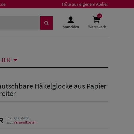
.de
Hüte aus eigenem Atelier
0
Anmelden
Warenkorb
LIER
autschbare Häkelglocke aus Papier
eiter
R
inkl. ges. MwSt.
zzgl.
Versandkosten