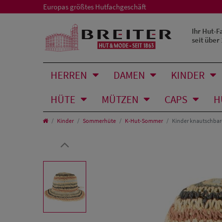
Europas größtes Hutfachgeschäft
Ihr Hut-F
seit über
HERREN
DAMEN
KINDER
HÜTE
MÜTZEN
CAPS
H
Kinder
Sommerhüte
K-Hut-Sommer
Kinder knautschbare