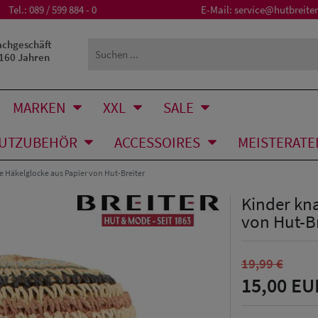
Tel.:
089 / 599 884 - 0
E-Mail:
service@hutbreiter
achgeschäft
 160 Jahren
MARKEN
XXL
SALE
UTZUBEHÖR
ACCESSOIRES
MEISTERATE
 Häkelglocke aus Papier von Hut-Breiter
Kinder kn
von Hut-Br
19,99 €
15,00 EU