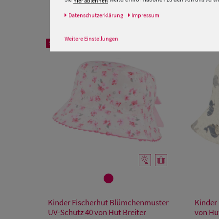
hier ablehnen
Daten­schutz­erklärung
Impressum
Weitere Einstellungen
SALE
SALE
Verfügbare Größe
Kinder Fischerhut Blümchenmuster
Kinder 
54
UV-Schutz 40 von Hut Breiter
von Hu