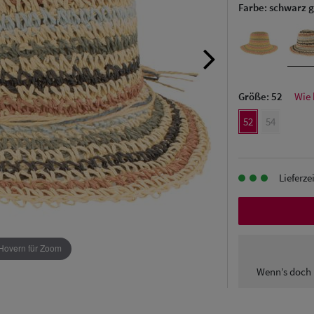
Farbe:
schwarz 
Größe:
52
Wie 
52
54
Lieferze
Hovern für Zoom
Wenn’s doch 