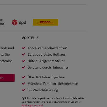
VORTEILE
Trends und
Ab 50€
versandkostenfrei*
te. Sie
Europas größtes Huthaus
kostenlos
Hüte aus eigenem Atelier
Beratung durch Hutmacher
Über 160 Jahre Expertise
den
Münchner Familien- Unternehmen
SSL-Verschlüsselung
*gilt für Lieferungen innerhalb Deutschlands, Lieferzeiten
und Versandkosten für andere Länder finden Sie unter
Zahlung & Versand