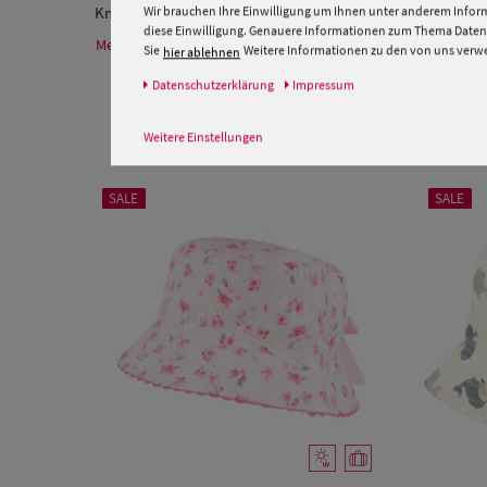
Knautschbarer Borten
Trilby
für Kinder zweifarbig aus Pap
Wir brauchen Ihre Einwilligung um Ihnen unter anderem Inform
diese Einwilligung. Genauere Informationen zum Thema Datens
Mehr Informationen zum Hersteller und EU Verantwortlichen
Sie
Weitere Informationen zu den von uns verwen
hier ablehnen
Daten­schutz­erklärung
Impressum
Weitere Einstellungen
SALE
SALE