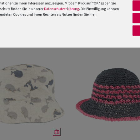
ier von Hut-Breiter
ationen zu Ihren Interessen anzuzeigen. Mit dem Klick auf "OK" geben Sie
chutz finden Sie in unserer
Datenschutzerklärung
. Die Einwilligung können
 »
deten Cookies und Ihren Rechten als Nutzer finden Sie hier:
PRODUKTEMPFEHLUNGEN