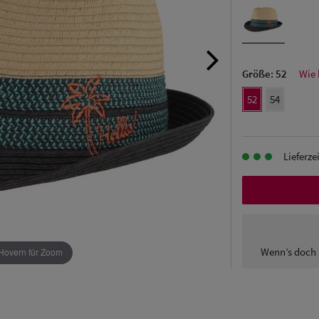
Größe:
52
Wie 
52
54
Lieferze
Wenn’s doch 
Hovern für Zoom