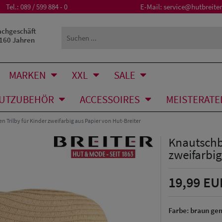
Tel.:
089 / 599 884 - 0
E-Mail:
service@hutbreiter
achgeschäft
 160 Jahren
MARKEN
XXL
SALE
UTZUBEHÖR
ACCESSOIRES
MEISTERATE
n Trilby für Kinder zweifarbig aus Papier von Hut-Breiter
Knautschba
zweifarbig
19,99 EU
Farbe:
braun ge