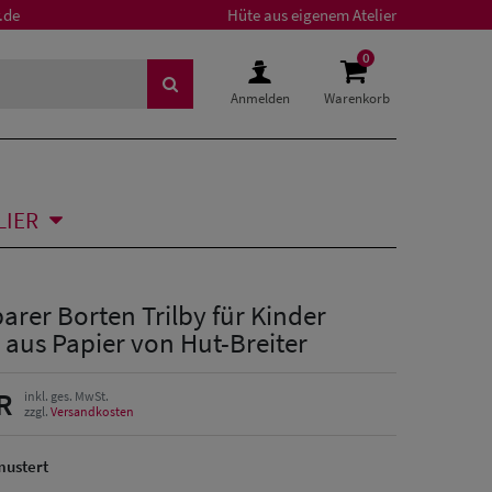
.de
Hüte aus eigenem Atelier
0
Anmelden
Warenkorb
LIER
rer Borten Trilby für Kinder
 aus Papier von Hut-Breiter
R
inkl. ges. MwSt.
zzgl.
Versandkosten
mustert