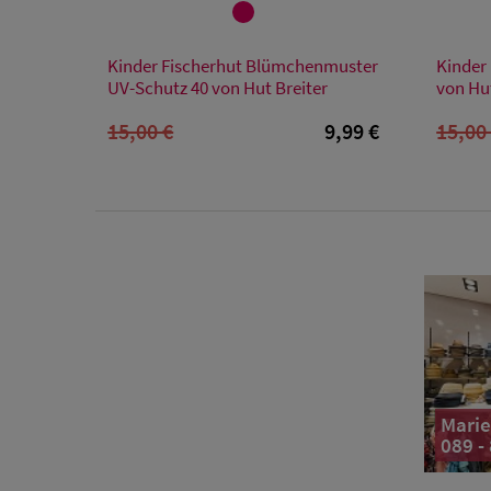
Verfügbare Größe
Kinder Fischerhut Blümchenmuster
Kinder 
54
UV-Schutz 40 von Hut Breiter
von Hu
15,00 €
9,99 €
15,00
Marie
089 -