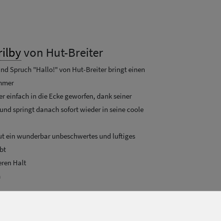
rilby
von Hut-Breiter
und Spruch "Hallo!" von Hut-Breiter bringt einen
ommer
r einfach in die Ecke geworfen, dank seiner
 und springt danach sofort wieder in seine coole
Hut ein wunderbar unbeschwertes und luftiges
bt
eren Halt
m