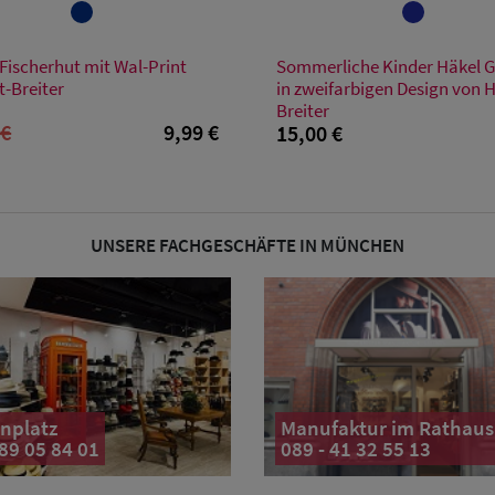
Verfügbare Größe
Verfügbare Größe
Fischerhut mit Wal-Print
Sommerliche Kinder Häkel G
Einheitsgröße
53
55
t-Breiter
in zweifarbigen Design von H
Breiter
 €
9,99 €
15,00 €
UNSERE FACHGESCHÄFTE IN MÜNCHEN
nplatz
Manufaktur im Rathaus
 89 05 84 01
089 - 41 32 55 13