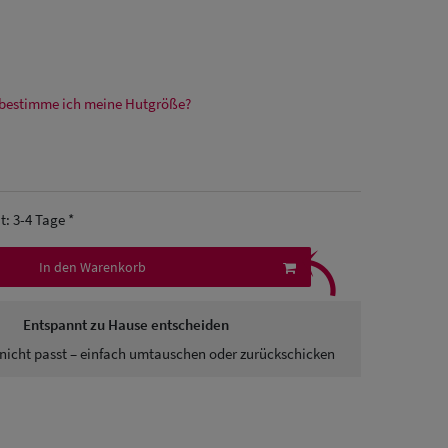
bestimme ich meine Hutgröße?
it: 3-4 Tage *
⤹
In den Warenkorb
Entspannt zu Hause entscheiden
nicht passt – einfach umtauschen oder zurückschicken