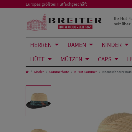
Europas größtes Hutfachgeschäft
Ihr Hut-F
seit über
HERREN
DAMEN
KINDER
HÜTE
MÜTZEN
CAPS
H
Kinder
Sommerhüte
K-Hut-Sommer
Knautschbarer Borte