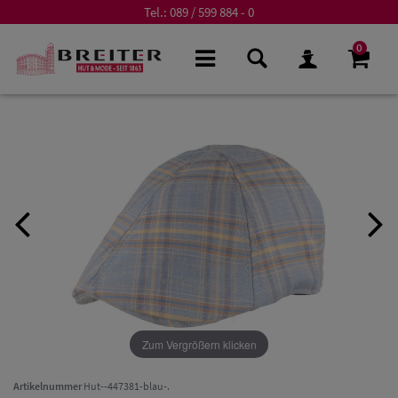
Tel.:
089 / 599 884 - 0
0
Zum Vergrößern klicken
Artikelnummer
Hut--447381-blau-.