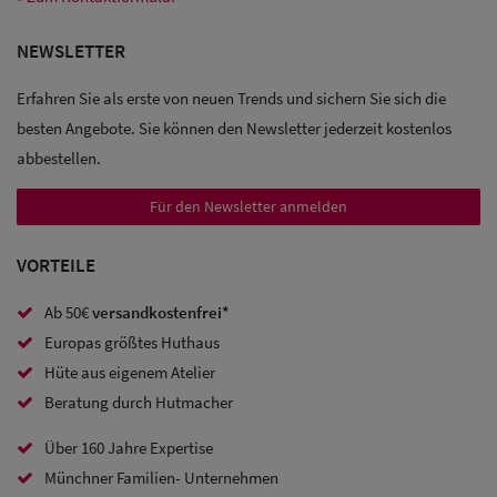
Sale: Caps
NEWSLETTER
Erfahren Sie als erste von neuen Trends und sichern Sie sich die
Sale:
besten Angebote. Sie können den Newsletter jederzeit kostenlos
Baseball
abbestellen.
Caps
Für den Newsletter anmelden
Sale: Army
Caps
VORTEILE
Sale:
Ab 50€
versandkostenfrei*
Europas größtes Huthaus
Trucker
Hüte aus eigenem Atelier
Caps
Beratung durch Hutmacher
Sale: Caps
Über 160 Jahre Expertise
mit
Münchner Familien- Unternehmen