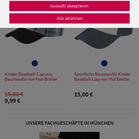
SALE
Auswahl akzeptieren
Alle ablehnen
Damen Caps
Damen
Baseball Caps
Damen UV-
Kinder Baseball-Cap aus
Sportliche Baumwolle Kinder
Baumwolle von Hut-Breiter
Baseball Cap von Hut Breiter
Schutz Caps
15,00 €
15,00 €
Damen
9,99 €
Bandana Caps
Damen
UNSERE FACHGESCHÄFTE IN MÜNCHEN
Sonnenschilder