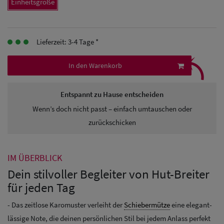
Einheitsgröße
Herren
Baseball Cpas
Lieferzeit: 3-4 Tage *
⤹
Herren UV-
In den Warenkorb
Schutz Caps
Entspannt zu Hause entscheiden
Herren
Wenn’s doch nicht passt – einfach umtauschen oder
Sonnenschilder
zurückschicken
& Visoren
Herren
IM ÜBERBLICK
Snapback Caps
Dein stilvoller Begleiter von Hut-Breiter
für jeden Tag
- Das zeitlose Karomuster verleiht der
Schiebermütze
eine elegant-
lässige Note, die deinen persönlichen Stil bei jedem Anlass perfekt