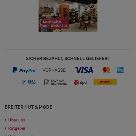
& Visoren
Damen
Marienplatz
Snapback Caps
089 - 89 05 84 01
Damen Caps
Großgrößen
(63-65 cm)
SICHER BEZAHLT, SCHNELL GELIEFERT
BREITER HUT & MODE
Über uns
Ratgeber