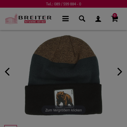
Tel.:
089 / 599 884 - 0
0
Zum Vergrößern klicken