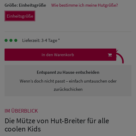
Größe:
Einheitsgröße
Wie bestimme ich meine Hutgröße?
Herren
Einheitsgröße
Baseball Cpas
Herren UV-
Lieferzeit: 3-4 Tage *
Schutz Caps
⤹
In den Warenkorb
Herren
Sonnenschilder
Entspannt zu Hause entscheiden
& Visoren
Wenn’s doch nicht passt – einfach umtauschen oder
Herren
zurückschicken
Snapback Caps
IM ÜBERBLICK
Die Mütze von Hut-Breiter für alle
coolen Kids