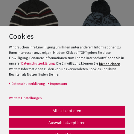
Cookies
Wir brauchen Ihre Einwilligung um Ihnen unter anderem Informationen zu
Ihren Interessen anzuzeigen. Mit dem Klick auf "OK" geben Sie diese
Einwilligung. Genauere Informationen zum Thema Datenschutz finden Sie in
unserer
Datenschutzerklärung
. Die Einwilligung können Sie
hier ablehnen
Weitere Informationen zu den von uns verwendeten Cookies und Ihren
Warme Kinder Strickmütze mit
Kinder Strickmütze mit
Rechten als Nutzer finden Sie hier:
Relief-Streifen von Hut-Breiter
Bommel & Bagger-Motiv von
Hut-Breiter
Daten­schutz­erklärung
Impressum
9,99 €
9,99 €
Weitere Einstellungen
Alle akzeptieren
Auswahl akzeptieren