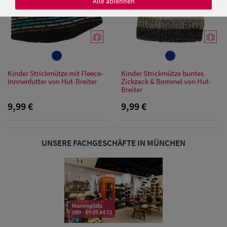
Alle ablehnen
Damen Caps
Damen
Kinder Strickmütze mit Fleece-
Kinder Strickmütze buntes
Innnenfutter von Hut-Breiter
Zickzack & Bommel von Hut-
Baseball Caps
Breiter
9,99 €
9,99 €
Damen UV-
Schutz Caps
UNSERE FACHGESCHÄFTE IN MÜNCHEN
Damen
Bandana Caps
Damen
Sonnenschilder
Marienplatz
089 - 89 05 84 01
& Visoren