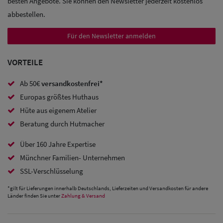
besten Angebote. Sie können den Newsletter jederzeit kostenlos
abbestellen.
Sale:
Baseball
Für den Newsletter anmelden
Caps
VORTEILE
Sale: Army
Ab 50€
versandkostenfrei*
Caps
Europas größtes Huthaus
Hüte aus eigenem Atelier
Sale:
Beratung durch Hutmacher
Trucker
Caps
Über 160 Jahre Expertise
Münchner Familien- Unternehmen
Sale: Caps
SSL-Verschlüsselung
mit
*gilt für Lieferungen innerhalb Deutschlands, Lieferzeiten und Versandkosten für andere
Länder finden Sie unter
Zahlung & Versand
Ohrenschutz