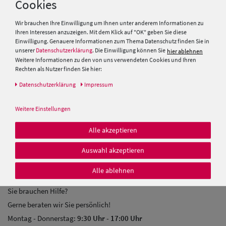
Cookies
BREITER HUT & MODE
Herren
Wir brauchen Ihre Einwilligung um Ihnen unter anderem Informationen zu
Baseball Cpas
Über uns
Ihren Interessen anzuzeigen. Mit dem Klick auf "OK" geben Sie diese
Ratgeber
Einwilligung. Genauere Informationen zum Thema Datenschutz finden Sie in
Herren UV-
unserer
Datenschutzerklärung
. Die Einwilligung können Sie
hier ablehnen
Hutmacher Kurs
Weitere Informationen zu den von uns verwendeten Cookies und Ihren
Schutz Caps
Gutscheine
Rechten als Nutzer finden Sie hier:
Vereins & Großbestellungen
Daten­schutz­erklärung
Impressum
Herren
Fachgeschäfte
Sonnenschilder
Weitere Einstellungen
Kundenkarte
& Visoren
Glossar
Alle akzeptieren
Zahlung & Versand
Herren
Auswahl akzeptieren
Snapback Caps
KONTAKT
Alle ablehnen
Sie brauchen Hilfe?
Gerne beraten wir Sie persönlich!
Montag - Donnerstag:
9:30 Uhr
-
17:00 Uhr