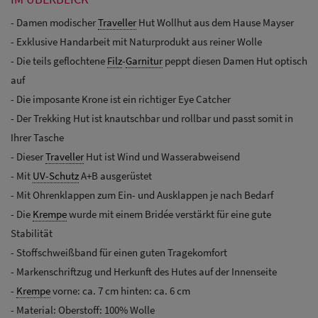
- Damen modischer
Traveller
Hut Wollhut aus dem Hause Mayser
- Exklusive Handarbeit mit Naturprodukt aus reiner Wolle
- Die teils geflochtene
Filz
-
Garnitur
peppt diesen Damen Hut optisch
auf
- Die imposante Krone ist ein richtiger Eye Catcher
- Der Trekking Hut ist knautschbar und rollbar und passt somit in
Ihrer Tasche
- Dieser
Traveller
Hut ist Wind und Wasserabweisend
- Mit
UV-Schutz
A+B ausgerüstet
- Mit Ohrenklappen zum Ein- und Ausklappen je nach Bedarf
- Die
Krempe
wurde mit einem Bridée verstärkt für eine gute
Stabilität
- Stoffschweißband für einen guten Tragekomfort
- Markenschriftzug und Herkunft des Hutes auf der Innenseite
-
Krempe
vorne: ca. 7 cm hinten: ca. 6 cm
- Material: Oberstoff: 100% Wolle