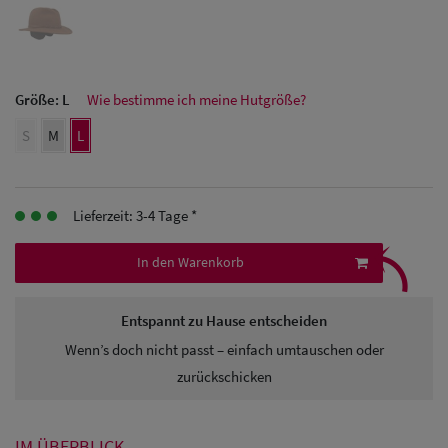
Herren Caps
Herren
Größe:
L
Wie bestimme ich meine Hutgröße?
Baseball Cpas
S
M
L
Herren UV-
Schutz Caps
Lieferzeit: 3-4 Tage *
⤹
Herren
In den Warenkorb
Sonnenschilder
& Visoren
Entspannt zu Hause entscheiden
Herren
Wenn’s doch nicht passt – einfach umtauschen oder
zurückschicken
Snapback Caps
IM ÜBERBLICK