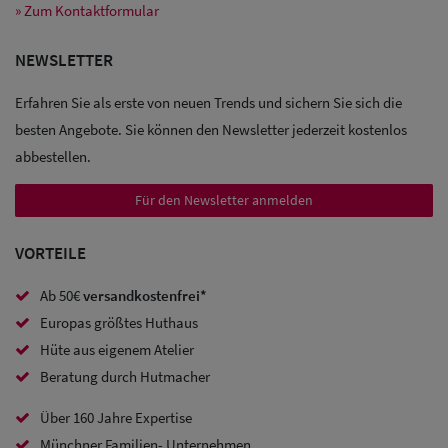
Caps
» Zum Kontaktformular
Sale:
NEWSLETTER
Trucker
Erfahren Sie als erste von neuen Trends und sichern Sie sich die
Caps
besten Angebote. Sie können den Newsletter jederzeit kostenlos
abbestellen.
Sale: Caps
mit
Für den Newsletter anmelden
Ohrenschutz
VORTEILE
Ab 50€
versandkostenfrei*
Europas größtes Huthaus
Hüte aus eigenem Atelier
Beratung durch Hutmacher
Über 160 Jahre Expertise
Münchner Familien- Unternehmen