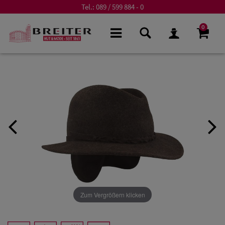
Tel.:
089 / 599 884 - 0
0
Zum Vergrößern klicken