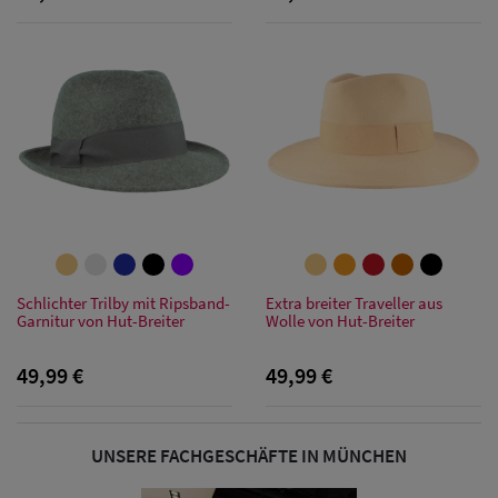
Damen
Sonnenschilder
& Visoren
Damen
Snapback Caps
Damen Caps
Großgrößen
(63-65 cm)
Schlichter Trilby mit Ripsband-
Extra breiter Traveller aus
Garnitur von Hut-Breiter
Wolle von Hut-Breiter
49,99 €
49,99 €
UNSERE FACHGESCHÄFTE IN MÜNCHEN