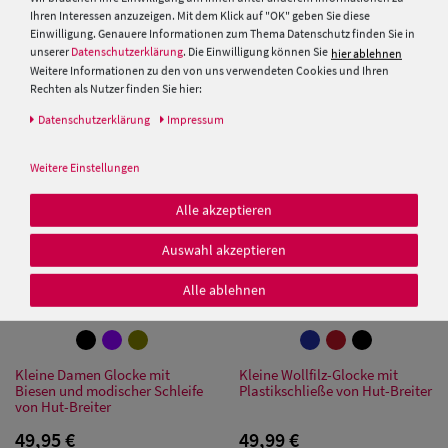
Ihren Interessen anzuzeigen. Mit dem Klick auf "OK" geben Sie diese
Einwilligung. Genauere Informationen zum Thema Datenschutz finden Sie in
unserer
Datenschutzerklärung
. Die Einwilligung können Sie
hier ablehnen
Weitere Informationen zu den von uns verwendeten Cookies und Ihren
PRODUKTEMPFEHLUNGEN
Rechten als Nutzer finden Sie hier:
Daten­schutz­erklärung
Impressum
Weitere Einstellungen
Damen Caps
Alle akzeptieren
Damen
Auswahl akzeptieren
Baseball Caps
Alle ablehnen
Damen UV-
Schutz Caps
Kleine Damen Glocke mit
Kleine Wollfilz-Glocke mit
Damen
Biesen und modischer Schleife
Plastikschließe von Hut-Breiter
von Hut-Breiter
Bandana Caps
49,95 €
49,99 €