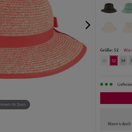
Größe:
52
Wie 
50
52
54
Lieferze
Hovern für Zoom
Wenn’s doch 