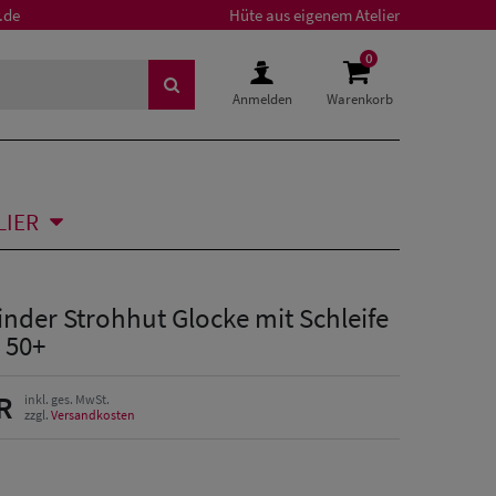
.de
Hüte aus eigenem Atelier
0
Anmelden
Warenkorb
LIER
nder Strohhut Glocke mit Schleife
 50+
R
inkl. ges. MwSt.
zzgl.
Versandkosten