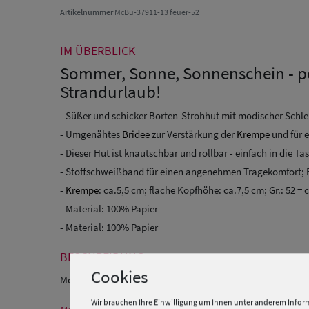
Artikelnummer
McBu-37911-13 feuer-52
IM ÜBERBLICK
Sommer, Sonne, Sonnenschein - p
Strandurlaub!
- Süßer und schicker Borten-Strohhut mit modischer Schlei
- Umgenähtes
Bridee
zur Verstärkung der
Krempe
und für 
- Dieser Hut ist knautschbar und rollbar - einfach in die Ta
- Stoffschweißband für einen angenehmen Tragekomfort;
-
Krempe
: ca.5,5 cm; flache Kopfhöhe: ca.7,5 cm; Gr.: 52 = 
- Material: 100% Papier
- Material: 100% Papier
BESCHREIBUNG
Cookies
Mc Burn Kinder Papier Strohhut Strandhut mit modischer Sc
Wir brauchen Ihre Einwilligung um Ihnen unter anderem Inform