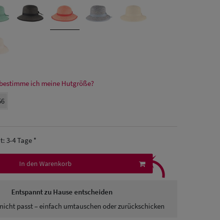
bestimme ich meine Hutgröße?
56
it: 3-4 Tage *
⤹
In den Warenkorb
Entspannt zu Hause entscheiden
nicht passt – einfach umtauschen oder zurückschicken