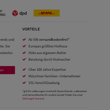
VORTEILE
Trends und
Ab 50€
versandkostenfrei*
te. Sie
Europas größtes Huthaus
kostenlos
Hüte aus eigenem Atelier
Beratung durch Hutmacher
Über 160 Jahre Expertise
den
Münchner Familien- Unternehmen
SSL-Verschlüsselung
*gilt für Lieferungen innerhalb Deutschlands, Lieferzeiten
und Versandkosten für andere Länder finden Sie unter
Zahlung & Versand