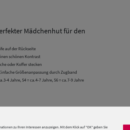
erfekter Mädchenhut für den
fe auf der Rückseite
einen schönen Kontrast
sche oder Koffer stecken
 Einfache Größenanpassung durch Zugband
ca.3-4 Jahre, 54 = ca.4-7 Jahre, 56 = ca.7-9 Jahre
hleife. Made in Italy!
ationen zu Ihren Interessen anzuzeigen. Mit dem Klick auf "OK" geben Sie