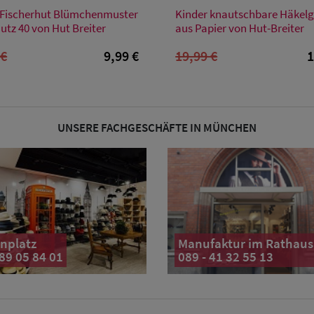
Verfügbare Größe
Verfügbare Größe
 Fischerhut Blümchenmuster
Kinder knautschbare Häkelg
54
52
54
utz 40 von Hut Breiter
aus Papier von Hut-Breiter
 €
9,99 €
19,99 €
1
UNSERE FACHGESCHÄFTE IN MÜNCHEN
nplatz
Manufaktur im Rathaus
 89 05 84 01
089 - 41 32 55 13