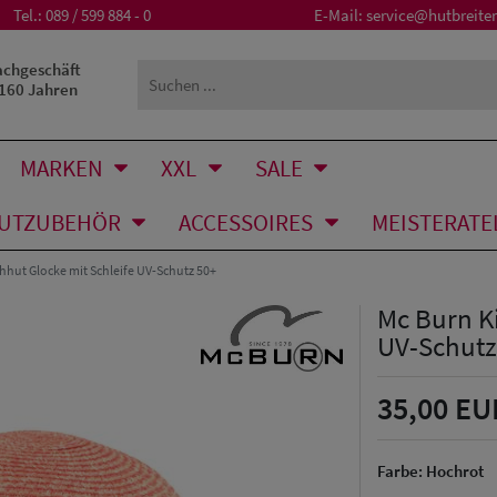
Tel.:
089 / 599 884 - 0
E-Mail:
service@hutbreiter
achgeschäft
 160 Jahren
MARKEN
XXL
SALE
UTZUBEHÖR
ACCESSOIRES
MEISTERATE
hhut Glocke mit Schleife UV-Schutz 50+
Mc Burn Ki
UV-Schutz
35,00 EU
Farbe:
Hochrot