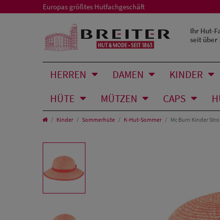
Europas größtes Hutfachgeschäft
Ihr Hut-F
seit über
HERREN
DAMEN
KINDER
HÜTE
MÜTZEN
CAPS
H
Kinder
Sommerhüte
K-Hut-Sommer
Mc Burn Kinder Stro