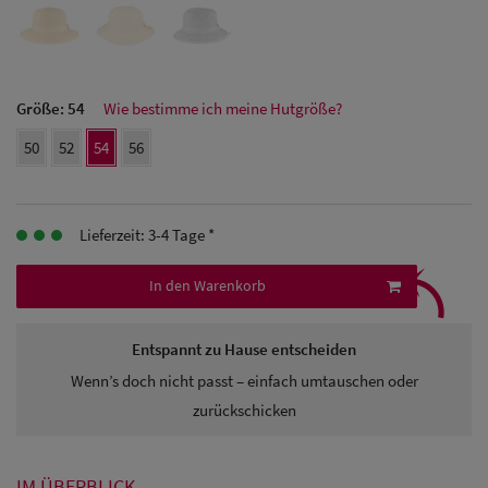
Herren Caps
Herren
Baseball Cpas
Größe:
54
Wie bestimme ich meine Hutgröße?
Herren UV-
50
52
54
56
Schutz Caps
Herren
Lieferzeit: 3-4 Tage *
⤹
Sonnenschilder
In den Warenkorb
& Visoren
Herren
Entspannt zu Hause entscheiden
Wenn’s doch nicht passt – einfach umtauschen oder
Snapback Caps
zurückschicken
IM ÜBERBLICK