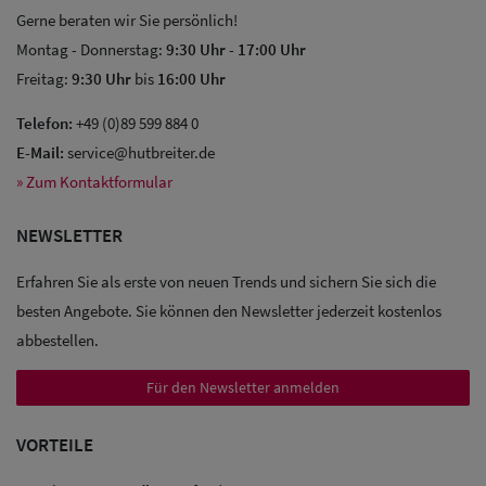
Gerne beraten wir Sie persönlich!
Montag - Donnerstag:
9:30 Uhr
-
17:00 Uhr
Freitag:
9:30 Uhr
bis
16:00 Uhr
Telefon:
+49 (0)89 599 884 0
Sale: Caps
E-Mail:
service@hutbreiter.de
» Zum Kontaktformular
Sale:
Baseball
NEWSLETTER
Caps
Erfahren Sie als erste von neuen Trends und sichern Sie sich die
Sale: Army
besten Angebote. Sie können den Newsletter jederzeit kostenlos
Caps
abbestellen.
Für den Newsletter anmelden
Sale:
Trucker
VORTEILE
Caps