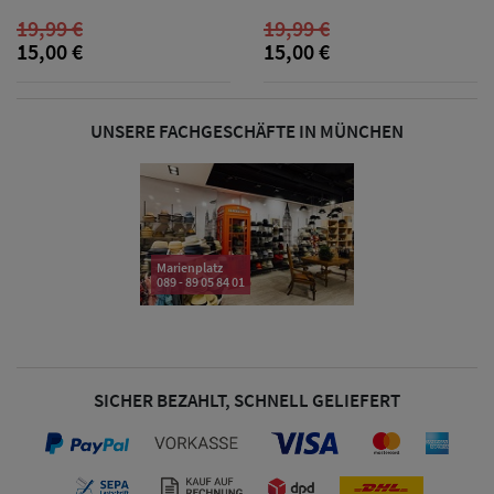
19,99 €
19,99 €
& Visoren
15,00 €
15,00 €
Damen
Snapback Caps
UNSERE FACHGESCHÄFTE IN MÜNCHEN
Damen Caps
Großgrößen
(63-65 cm)
Marienplatz
089 - 89 05 84 01
SICHER BEZAHLT, SCHNELL GELIEFERT