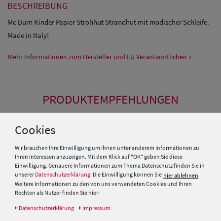
BESCHREIBUNG
Mc Burn Kinder Papier Strohhut Strandhut mit modischer Schleife.
Made in Italy!
Mehr Informationen zum Hersteller und EU Verantwortlichen »
PRODUKTEMPFEHLUNGEN
Cookies
SALE
SALE
Wir brauchen Ihre Einwilligung um Ihnen unter anderem Informationen zu
Ihren Interessen anzuzeigen. Mit dem Klick auf "OK" geben Sie diese
Einwilligung. Genauere Informationen zum Thema Datenschutz finden Sie in
unserer
Datenschutzerklärung
. Die Einwilligung können Sie
hier ablehnen
Weitere Informationen zu den von uns verwendeten Cookies und Ihren
Rechten als Nutzer finden Sie hier:
Daten­schutz­erklärung
Impressum