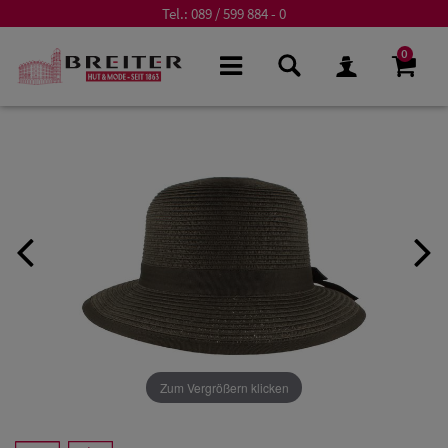
Tel.:
089 / 599 884 - 0
0
Zum Vergrößern klicken