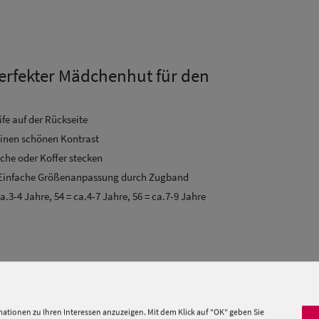
erfekter Mädchenhut für den
fe auf der Rückseite
einen schönen Kontrast
sche oder Koffer stecken
 Einfache Größenanpassung durch Zugband
ca.3-4 Jahre, 54 = ca.4-7 Jahre, 56 = ca.7-9 Jahre
hleife. Made in Italy!
ationen zu Ihren Interessen anzuzeigen. Mit dem Klick auf "OK" geben Sie