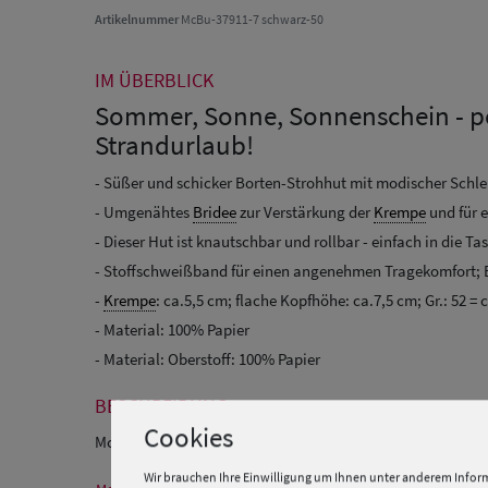
Artikelnummer
McBu-37911-7 schwarz-50
IM ÜBERBLICK
Sommer, Sonne, Sonnenschein - p
Strandurlaub!
- Süßer und schicker Borten-Strohhut mit modischer Schlei
- Umgenähtes
Bridee
zur Verstärkung der
Krempe
und für 
- Dieser Hut ist knautschbar und rollbar - einfach in die Ta
- Stoffschweißband für einen angenehmen Tragekomfort;
-
Krempe
: ca.5,5 cm; flache Kopfhöhe: ca.7,5 cm; Gr.: 52 = 
- Material: 100% Papier
- Material: Oberstoff: 100% Papier
BESCHREIBUNG
Cookies
Mc Burn Kinder Papier Strohhut Strandhut mit modischer Sc
Wir brauchen Ihre Einwilligung um Ihnen unter anderem Inform