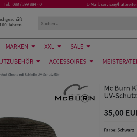
Tel.:
089 / 599 884 - 0
E-Mail:
service@hutbreiter
achgeschäft
 160 Jahren
MARKEN
XXL
SALE
UTZUBEHÖR
ACCESSOIRES
MEISTERATE
hhut Glocke mit Schleife UV-Schutz 50+
Mc Burn Ki
UV-Schutz
35,00 EU
Farbe:
Schwarz