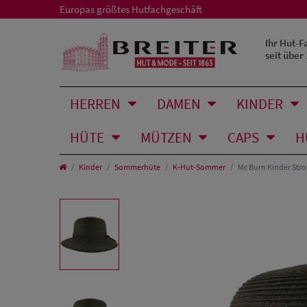
Europas größtes Hutfachgeschäft
Ihr Hut-F
seit über
HERREN
DAMEN
KINDER
HÜTE
MÜTZEN
CAPS
H
Kinder
Sommerhüte
K-Hut-Sommer
Mc Burn Kinder Stro