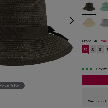
Größe:
50
Wie 
50
52
54
Lieferze
Hovern für Zoom
Wenn’s doch 