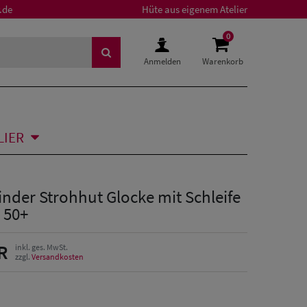
.de
Hüte aus eigenem Atelier
0
Anmelden
Warenkorb
LIER
nder Strohhut Glocke mit Schleife
 50+
R
inkl. ges. MwSt.
zzgl.
Versandkosten