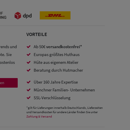
VORTEILE
Trends und
Ab 50€
versandkostenfrei*
te. Sie
Europas größtes Huthaus
kostenlos
Hüte aus eigenem Atelier
Beratung durch Hutmacher
Über 160 Jahre Expertise
den
Münchner Familien- Unternehmen
SSL-Verschlüsselung
*gilt für Lieferungen innerhalb Deutschlands, Lieferzeiten
und Versandkosten für andere Länder finden Sie unter
Zahlung & Versand