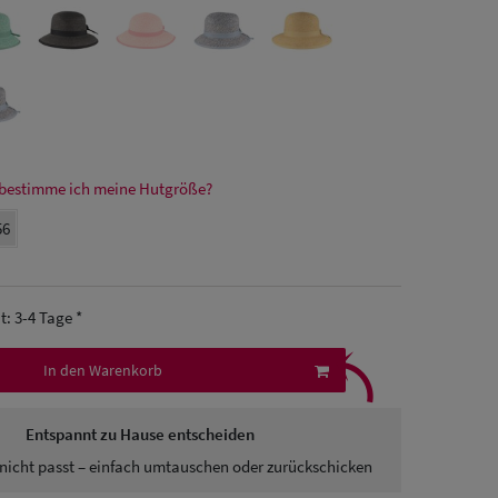
bestimme ich meine Hutgröße?
56
it: 3-4 Tage *
⤹
In den Warenkorb
Entspannt zu Hause entscheiden
nicht passt – einfach umtauschen oder zurückschicken