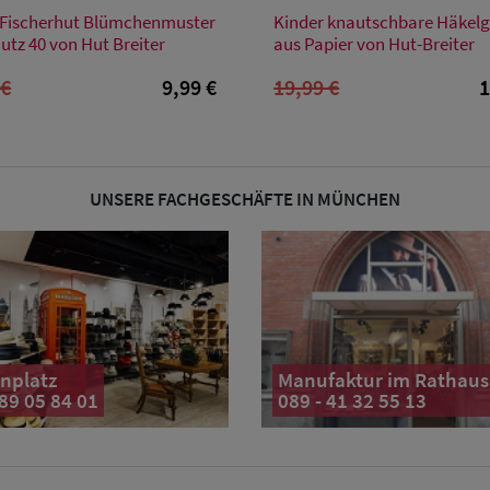
Verfügbare Größe
Verfügbare Größe
 Fischerhut Blümchenmuster
Kinder knautschbare Häkelg
54
52
54
utz 40 von Hut Breiter
aus Papier von Hut-Breiter
 €
9,99 €
19,99 €
1
UNSERE FACHGESCHÄFTE IN MÜNCHEN
nplatz
Manufaktur im Rathaus
 89 05 84 01
089 - 41 32 55 13