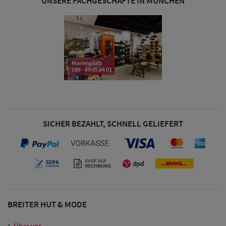
UNSERE FACHGESCHÄFTE IN MÜNCHEN
& Visoren
Damen
Snapback Caps
Marienplatz
Damen Caps
089 - 89 05 84 01
Großgrößen
(63-65 cm)
SICHER BEZAHLT, SCHNELL GELIEFERT
BREITER HUT & MODE
Über uns