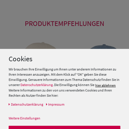
PRODUKTEMPFEHLUNGEN
Cookies
Wir brauchen Ihre Einwilligung um Ihnen unter anderem Informationen zu
Ihren Interessen anzuzeigen. Mit dem Klick auf "OK" geben Sie diese
Einwilligung. Genauere Informationen zum Thema Datenschutz finden Sie in
unserer
Datenschutzerklärung
. Die Einwilligung können Sie
hier ablehnen
Weitere Informationen zu den von uns verwendeten Cookies und Ihren
Rechten als Nutzer finden Sie hier:
Daten­schutz­erklärung
Impressum
Fiebig Baseball Cap in washed
Optik mit kurzem Schild
McBurn Kinder Baseballcap
uni reine Baumwolle
Weitere Einstellungen
15,00 €