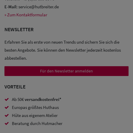
E-Mail:
service@hutbreiter.de
» Zum Kontaktformular
Sale: Caps
NEWSLETTER
Sale:
Erfahren Sie als erste von neuen Trends und sichern Sie sich die
Baseball
besten Angebote. Sie können den Newsletter jederzeit kostenlos
Caps
abbestellen.
Sale: Army
Für den Newsletter anmelden
Caps
VORTEILE
Sale:
Ab 50€
versandkostenfrei*
Trucker
Europas größtes Huthaus
Caps
Hüte aus eigenem Atelier
Sale: Caps
Beratung durch Hutmacher
mit