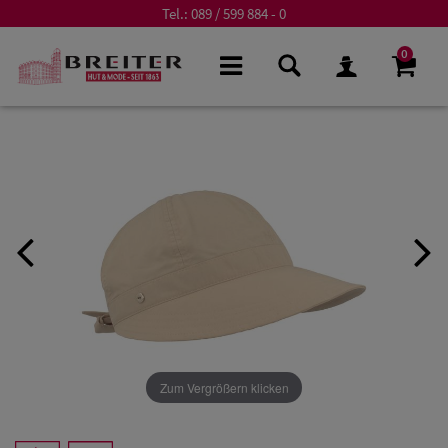
Tel.:
089 / 599 884 - 0
0
Zum Vergrößern klicken