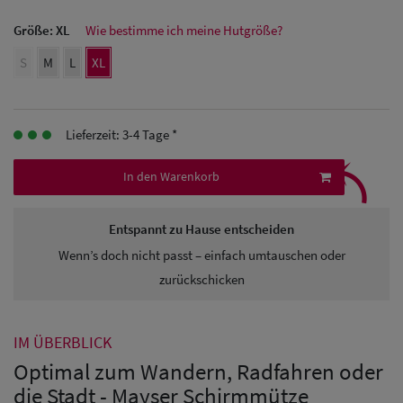
Größe:
XL
Wie bestimme ich meine Hutgröße?
Herren
S
M
L
XL
Baseball Cpas
Herren UV-
Lieferzeit: 3-4 Tage *
Schutz Caps
⤹
In den Warenkorb
Herren
Sonnenschilder
Entspannt zu Hause entscheiden
& Visoren
Wenn’s doch nicht passt – einfach umtauschen oder
Herren
zurückschicken
Snapback Caps
IM ÜBERBLICK
Optimal zum Wandern, Radfahren oder
die Stadt - Mayser Schirmmütze