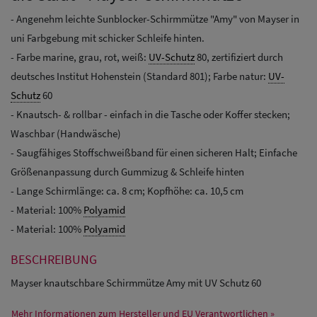
- Angenehm leichte Sunblocker-Schirmmütze "Amy" von Mayser in
uni Farbgebung mit schicker Schleife hinten.
- Farbe marine, grau, rot, weiß:
UV-Schutz
80, zertifiziert durch
deutsches Institut Hohenstein (Standard 801); Farbe natur:
UV-
Schutz
60
- Knautsch- & rollbar - einfach in die Tasche oder Koffer stecken;
Waschbar (Handwäsche)
- Saugfähiges Stoffschweißband für einen sicheren Halt; Einfache
Größenanpassung durch Gummizug & Schleife hinten
- Lange Schirmlänge: ca. 8 cm; Kopfhöhe: ca. 10,5 cm
- Material: 100%
Polyamid
- Material: 100%
Polyamid
BESCHREIBUNG
Mayser knautschbare Schirmmütze Amy mit UV Schutz 60
Mehr Informationen zum Hersteller und EU Verantwortlichen »