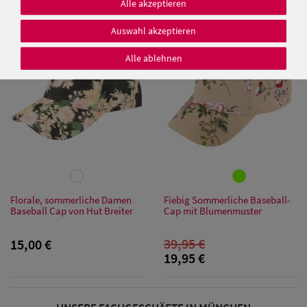
Alle akzeptieren
9,95 €
Auswahl akzeptieren
SALE
Alle ablehnen
Damen Caps
Damen
Baseball Caps
Damen UV-
Schutz Caps
Florale, sommerliche Damen
Fiebig Sommerliche Baseball-
Baseball Cap von Hut Breiter
Cap mit Blumenmuster
Damen
Bandana Caps
39,95 €
15,00 €
19,95 €
Damen
Sonnenschilder