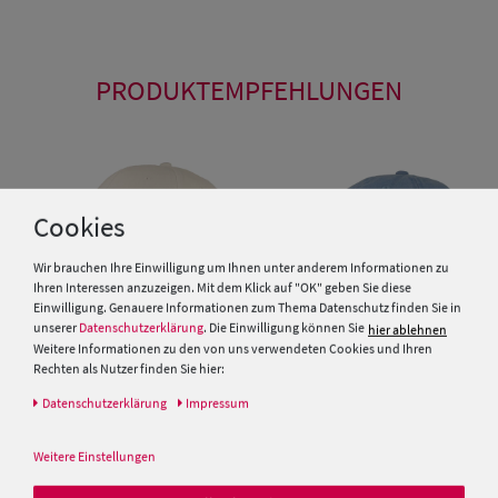
PRODUKTEMPFEHLUNGEN
Cookies
Wir brauchen Ihre Einwilligung um Ihnen unter anderem Informationen zu
Ihren Interessen anzuzeigen. Mit dem Klick auf "OK" geben Sie diese
Einwilligung. Genauere Informationen zum Thema Datenschutz finden Sie in
unserer
Datenschutzerklärung
. Die Einwilligung können Sie
hier ablehnen
Weitere Informationen zu den von uns verwendeten Cookies und Ihren
Rechten als Nutzer finden Sie hier:
Daten­schutz­erklärung
Impressum
Fiebig Baseball Cap in washed
Optik mit kurzem Schild
McBurn Kinder Baseballcap
uni reine Baumwolle
Weitere Einstellungen
15,00 €