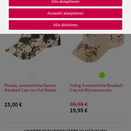
Alle akzeptieren
9,95 €
Auswahl akzeptieren
SALE
Alle ablehnen
Damen Caps
Damen
Baseball Caps
Damen UV-
Schutz Caps
Florale, sommerliche Damen
Fiebig Sommerliche Baseball-
Baseball Cap von Hut Breiter
Cap mit Blumenmuster
Damen
Bandana Caps
39,95 €
15,00 €
19,95 €
Damen
Sonnenschilder