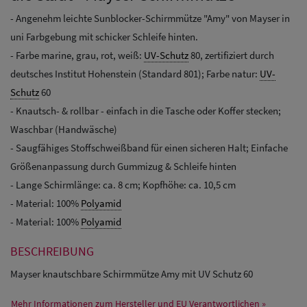
- Angenehm leichte Sunblocker-Schirmmütze "Amy" von Mayser in
uni Farbgebung mit schicker Schleife hinten.
- Farbe marine, grau, rot, weiß:
UV-Schutz
80, zertifiziert durch
deutsches Institut Hohenstein (Standard 801); Farbe natur:
UV-
Schutz
60
- Knautsch- & rollbar - einfach in die Tasche oder Koffer stecken;
Waschbar (Handwäsche)
- Saugfähiges Stoffschweißband für einen sicheren Halt; Einfache
Größenanpassung durch Gummizug & Schleife hinten
- Lange Schirmlänge: ca. 8 cm; Kopfhöhe: ca. 10,5 cm
- Material: 100%
Polyamid
- Material: 100%
Polyamid
BESCHREIBUNG
Mayser knautschbare Schirmmütze Amy mit UV Schutz 60
Mehr Informationen zum Hersteller und EU Verantwortlichen »