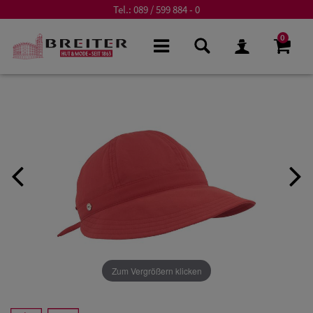
Tel.:
089 / 599 884 - 0
0
Zum Vergrößern klicken