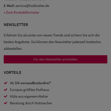
E-Mail:
service@hutbreiter.de
» Zum Kontaktformular
Sale: Caps
NEWSLETTER
Sale:
Erfahren Sie als erste von neuen Trends und sichern Sie sich die
Baseball
besten Angebote. Sie können den Newsletter jederzeit kostenlos
Caps
abbestellen.
Sale: Army
Für den Newsletter anmelden
Caps
VORTEILE
Sale:
Ab 50€
versandkostenfrei*
Trucker
Europas größtes Huthaus
Caps
Hüte aus eigenem Atelier
Sale: Caps
Beratung durch Hutmacher
mit