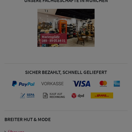
UNSERE FACHGESCHÄFTE IN MÜNCHEN
& Visoren
Damen
Snapback Caps
Marienplatz
Damen Caps
089 - 89 05 84 01
Großgrößen
(63-65 cm)
SICHER BEZAHLT, SCHNELL GELIEFERT
BREITER HUT & MODE
Über uns