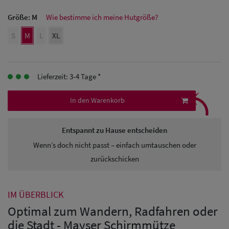
Größe:
M
Wie bestimme ich meine Hutgröße?
Herren
S
M
L
XL
Baseball Cpas
Herren UV-
Lieferzeit: 3-4 Tage *
Schutz Caps
⤹
In den Warenkorb
Herren
Sonnenschilder
Entspannt zu Hause entscheiden
& Visoren
Wenn’s doch nicht passt – einfach umtauschen oder
Herren
zurückschicken
Snapback Caps
IM ÜBERBLICK
Optimal zum Wandern, Radfahren oder
die Stadt - Mayser Schirmmütze