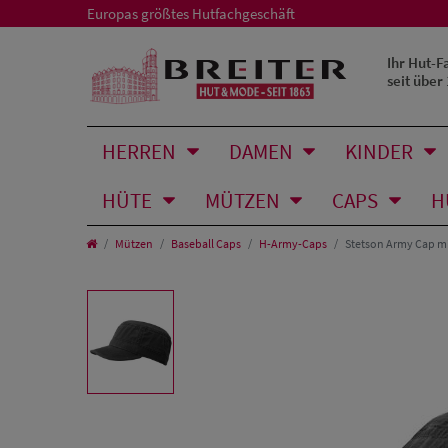
Europas größtes Hutfachgeschäft
Ihr Hut-F
seit über
HERREN
DAMEN
KINDER
HÜTE
MÜTZEN
CAPS
H
Mützen
Baseball Caps
H-Army-Caps
Stetson Army Cap m