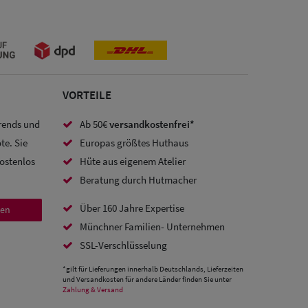
VORTEILE
Trends und
Ab 50€
versandkostenfrei*
te. Sie
Europas größtes Huthaus
kostenlos
Hüte aus eigenem Atelier
Beratung durch Hutmacher
Über 160 Jahre Expertise
den
Münchner Familien- Unternehmen
SSL-Verschlüsselung
*gilt für Lieferungen innerhalb Deutschlands, Lieferzeiten
und Versandkosten für andere Länder finden Sie unter
Zahlung & Versand