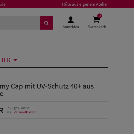
.de
Hüte aus eigenem Atelier
0
Anmelden
Warenkorb
LIER
rmy Cap mit UV-Schutz 40+ aus
e
R
inkl. ges. MwSt.
zzgl.
Versandkosten