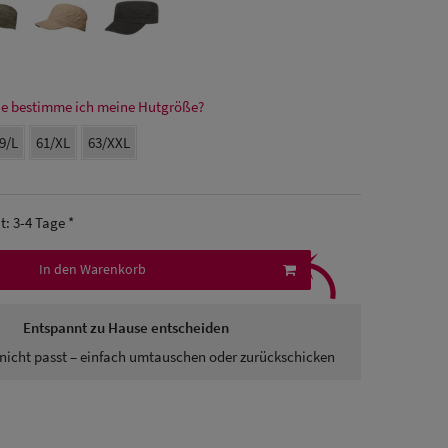
e bestimme ich meine Hutgröße?
9/L
61/XL
63/XXL
it: 3-4 Tage *
⤹
In den Warenkorb
Entspannt zu Hause entscheiden
nicht passt – einfach umtauschen oder zurückschicken