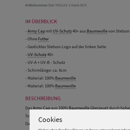
Artikelnummer
Stet-7431101-1-black-55/S
IM ÜBERBLICK
-
Army Cap
mit
UV-Schutz
40+ aus
Baumwolle
von Stetson
- Ohne
Futter
- Gesticktes Stetson-Logo auf der linken Seite
-
UV-Schutz
40+
- UV-A + UV-B - Schutz
- Schirmlänge: ca. 6cm
- Material: 100%
Baumwolle
- Material: 100%
Baumwolle
BESCHREIBUNG
Das
Army Cap
aus 100%
Baumwolle
überzeugt durch hohe
Schutz vor UV-A + UV-B - Strahlung, einem gebogenen Sch
Cookies
Das Schild ist 3-fach abgesteppt und ca. 6 cm lang. Ein ri