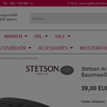
Tel.:
089 / 599 884 - 0
E-Mail:
service@hutbreiter
achgeschäft
 160 Jahren
MARKEN
XXL
SALE
UTZUBEHÖR
ACCESSOIRES
MEISTERATE
it UV-Schutz 40+ aus Baumwolle
Stetson A
Baumwoll
39,00 EU
Farbe:
Schwarz