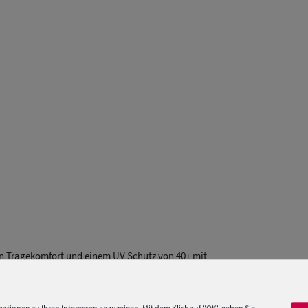
n Tragekomfort und einem UV Schutz von 40+ mit
ild und tonigen Ziernähten. Natürlich ohne
Futter
.
chtiges Männercap!