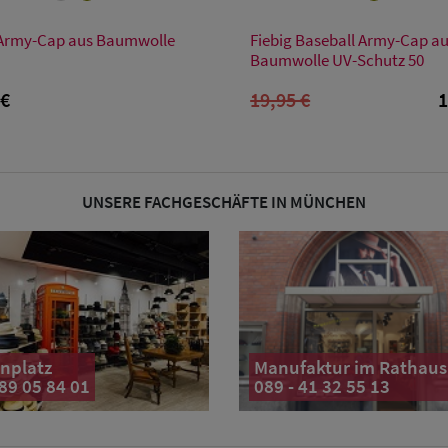
Verfügbare Größe
Verfügbare Größe
 Army-Cap aus Baumwolle
Fiebig Baseball Army-Cap a
Einheitsgröße
59
Baumwolle UV-Schutz 50
 €
19,95 €
1
UNSERE FACHGESCHÄFTE IN MÜNCHEN
nplatz
Manufaktur im Rathaus
 89 05 84 01
089 - 41 32 55 13