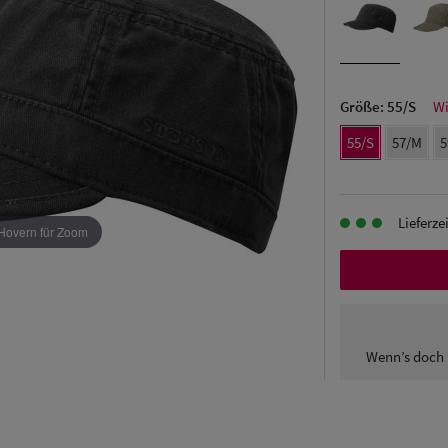
Größe:
55/S
Wi
55/S
57/M
5
Lieferze
Hovern für Zoom
Wenn’s doch 