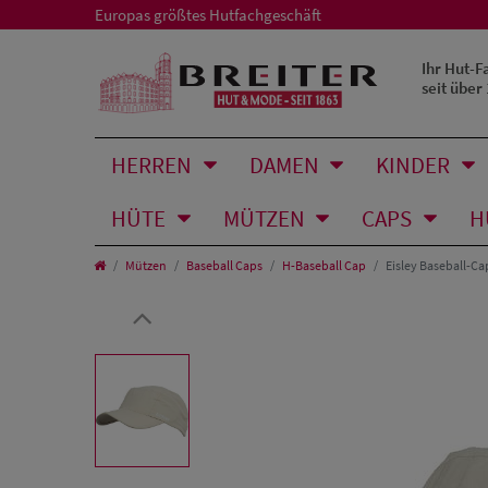
Europas größtes Hutfachgeschäft
Ihr Hut-F
seit über
HERREN
DAMEN
KINDER
HÜTE
MÜTZEN
CAPS
H
Mützen
Baseball Caps
H-Baseball Cap
Eisley Baseball-Ca