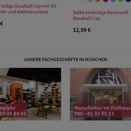
Verfügbare Größe
-teilige Baseball Cap mit UV-
Verfügbare Größe
Einheitsgröße
 40+ und Klettverschluss
Balke einfarbige Baumwoll-
Baseball-Cap
Einheitsgröße
 €
12,99 €
UNSERE FACHGESCHÄFTE IN MÜNCHEN
nplatz
Manufaktur im Rathaus
 89 05 84 01
089 - 41 32 55 13