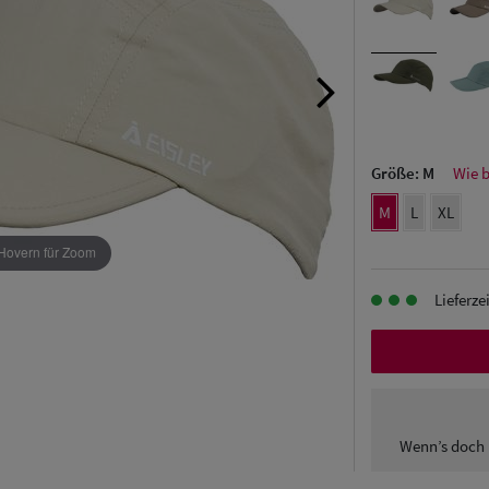
Größe:
M
Wie 
M
L
XL
Hovern für Zoom
Lieferze
Wenn’s doch 