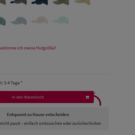
bestimme ich meine Hutgröße?
it: 3-4 Tage *
⤹
In den Warenkorb
Entspannt zu Hause entscheiden
nicht passt – einfach umtauschen oder zurückschicken