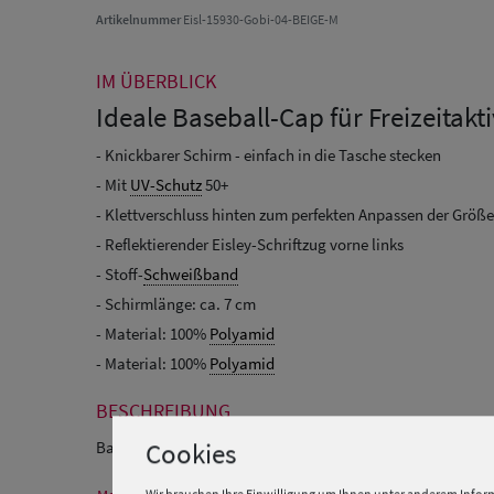
Artikelnummer
Eisl-15930-Gobi-04-BEIGE-M
IM ÜBERBLICK
Ideale Baseball-Cap für Freizeitakt
- Knickbarer Schirm - einfach in die Tasche stecken
- Mit
UV-Schutz
50+
- Klettverschluss hinten zum perfekten Anpassen der Größe
- Reflektierender Eisley-Schriftzug vorne links
- Stoff-
Schweißband
- Schirmlänge: ca. 7 cm
- Material: 100%
Polyamid
- Material: 100%
Polyamid
BESCHREIBUNG
Cookies
Baseball-Cap Gobi mit Knickschirm von Eisley.