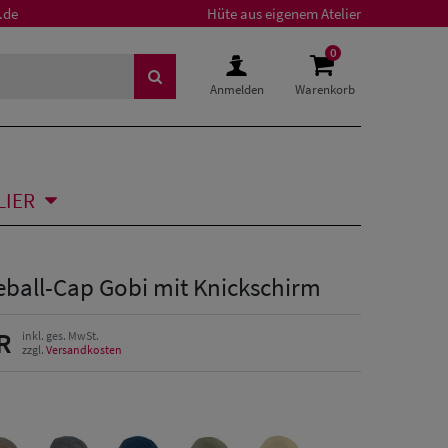
.de
Hüte aus eigenem Atelier
0
Anmelden
Warenkorb
LIER
eball-Cap Gobi mit Knickschirm
R
inkl. ges. MwSt.
zzgl.
Versandkosten