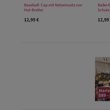
Verfügbare Größe
Baseball- Cap mit Netzeinsatz von
Balke 6
Einheitsgröße
Hut-Breiter
Schutz
12,95 €
12,95
Marie
089 -