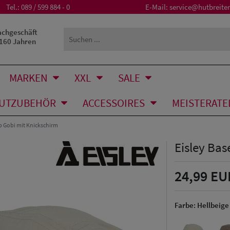
Tel.:
089 / 599 884 - 0
E-Mail:
service@hutbreiter
achgeschäft
 160 Jahren
MARKEN
XXL
SALE
UTZUBEHÖR
ACCESSOIRES
MEISTERATE
p Gobi mit Knickschirm
Eisley Bas
24,99 EU
Farbe:
Hellbeige