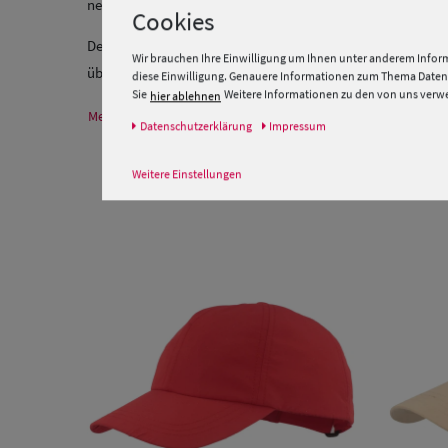
nehmen.
Cookies
Der
UV-Schutz
40+ wird Sie auch vor den starken Sonnenst
Wir brauchen Ihre Einwilligung um Ihnen unter anderem Inform
überzeugt nicht nur durch ihr hochwertiges Material, sonde
diese Einwilligung. Genauere Informationen zum Thema Datens
Sie
Weitere Informationen zu den von uns verwen
hier ablehnen
Mehr Informationen zum Hersteller und EU Verantwortlichen
Daten­schutz­erklärung
Impressum
Weitere Einstellungen