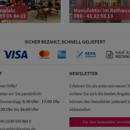
nplatz
Manufaktur im Rathaus
 89 05 84 01
089 - 41 32 55 13
SICHER BEZAHLT, SCHNELL GELIEFERT
T
NEWSLETTER
hen Hilfe?
Erfahren Sie als erste von neuen 
aten wir Sie persönlich!
sichern Sie sich die besten Angebo
 Donnerstag:
9:30 Uhr
-
17:00 Uhr
können den Newsletter jederzeit 
:30 Uhr
bis
16:00 Uhr
abbestellen.
49 (0)89 599 884 0
Für den Newsletter anmel
rvice@hutbreiter.de