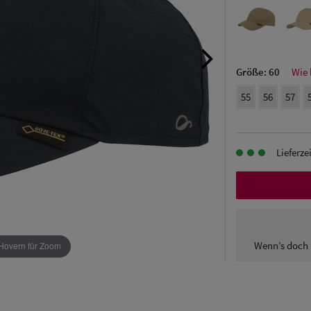
Größe:
60
Wie 
55
56
57
Lieferze
Wenn’s doch 
Hovern für Zoom