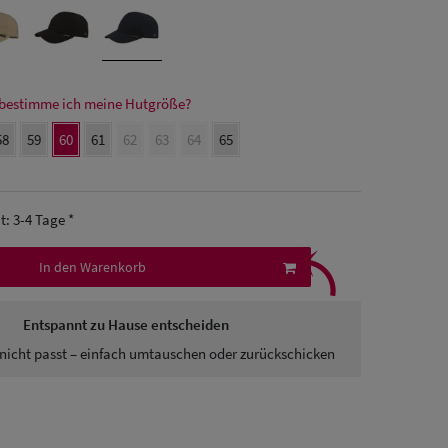
bestimme ich meine Hutgröße?
58
59
60
61
62
63
64
65
it: 3-4 Tage *
⤹
In den Warenkorb
Entspannt zu Hause entscheiden
nicht passt – einfach umtauschen oder zurückschicken