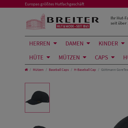
Europas größtes Hutfachgeschäft
Ihr Hut-F
seit über
HERREN
DAMEN
KINDER
HÜTE
MÜTZEN
CAPS
H
Mützen
Baseball Caps
H-Baseball Cap
Göttmann GoreTex