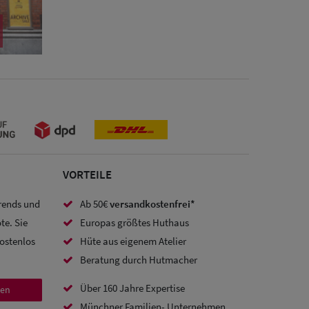
VORTEILE
Trends und
Ab 50€
versandkostenfrei*
te. Sie
Europas größtes Huthaus
kostenlos
Hüte aus eigenem Atelier
Beratung durch Hutmacher
Über 160 Jahre Expertise
den
Münchner Familien- Unternehmen