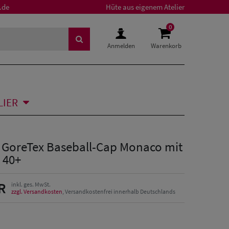
.de
Hüte aus eigenem Atelier
0
Anmelden
Warenkorb
LIER
GoreTex Baseball-Cap Monaco mit
 40+
R
inkl. ges. MwSt.
zzgl. Versandkosten
, Versandkostenfrei innerhalb Deutschlands