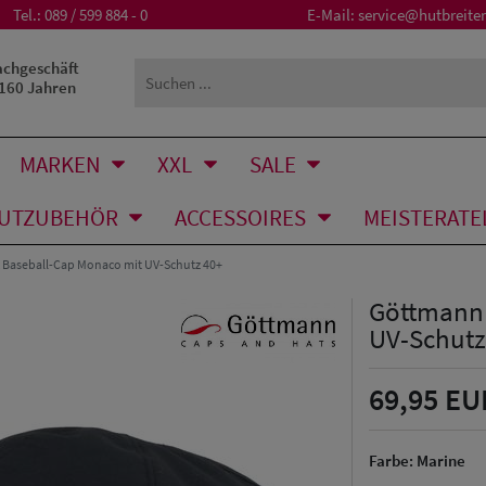
Tel.:
089 / 599 884 - 0
E-Mail:
service@hutbreiter
achgeschäft
 160 Jahren
MARKEN
XXL
SALE
UTZUBEHÖR
ACCESSOIRES
MEISTERATE
 Baseball-Cap Monaco mit UV-Schutz 40+
Göttmann 
UV-Schutz
69,95 EU
Farbe:
Marine