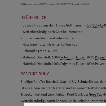
Artikelnummer
GÖTT-Monaco-G 1434670-55 marine-60/XL
IM ÜBERBLICK
- Baseball-Cap aus dem Hause Göttmann mit
UV-Schutz
4
- Wetterbeständig dank GoreTex-Membran
- Stoffschweißband mit roten Nähten
- Netz-Innenfutter für einen kühlen Kopf
- Schirmlänge: ca. 6,5 cm
- Material: Oberstoff: 100%
Polyamid
;
Futter
: 100%
Polyest
- Material: Oberstoff: 100%
Polyamid
;
Futter
: 100%
Polyest
BESCHREIBUNG
6-teilige GoreTex Baseball-Cap mit
UV-Schutz
40+ aus dem
ist aus einem leichten Material und aus einem Netz-Innenf
Tragekomfort und einen kühlen Kopf. Dank der
Gore-Tex
Me
wetterbeständig, damit können Sie sie unkompliziert mit in