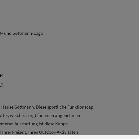
0+ und Göttmann-Logo
er
er
 Hause Göttmann. Diese sportliche Funktionscap
utter, welches sorgt für einen angenehmen
mbran Ausstattung ist diese Kappe
 Ihrer Freizeit, Ihren Outdoor-Aktivitäten