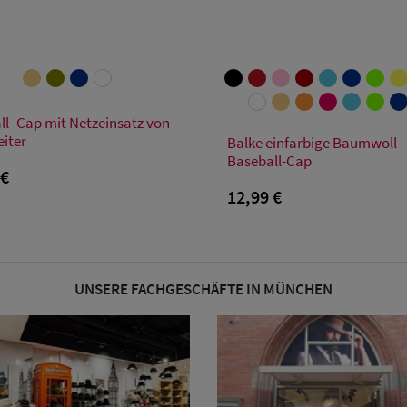
Verfügbare Größe
ll- Cap mit Netzeinsatz von
Verfügbare Größe
Einheitsgröße
eiter
Balke einfarbige Baumwoll-
Baseball-Cap
Einheitsgröße
 €
12,99 €
UNSERE FACHGESCHÄFTE IN MÜNCHEN