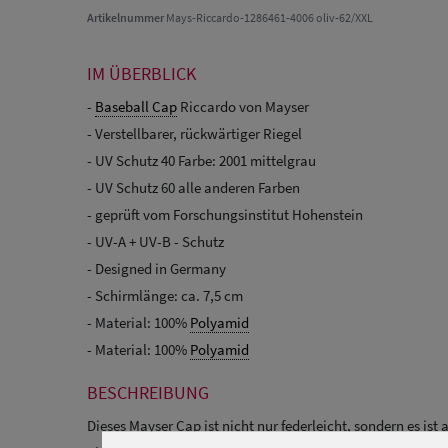
Artikelnummer
Mays-Riccardo-1286461-4006 oliv-62/XXL
IM ÜBERBLICK
-
Baseball Cap
Riccardo von Mayser
- Verstellbarer, rückwärtiger Riegel
- UV Schutz 40 Farbe: 2001 mittelgrau
- UV Schutz 60 alle anderen Farben
- geprüft vom Forschungsinstitut Hohenstein
- UV-A + UV-B - Schutz
- Designed in Germany
- Schirmlänge: ca. 7,5 cm
- Material: 100%
Polyamid
- Material: 100%
Polyamid
BESCHREIBUNG
Dieses Mayser Cap ist nicht nur federleicht, sondern es is