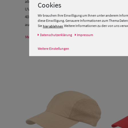
abweisend. Es wurde von Deutschlands renommiertestem F
Cookies
UV-Standard "801 Hohenstein" ausgezeichnet. Das Cap biet
Wir brauchen Ihre Einwilligung um Ihnen unter anderem Inform
40-60-mal länger in der Sonne bleiben wie zuvor! Mit dem 
diese Einwilligung. Genauere Informationen zum Thema Datens
außerdem maximalen Tragekomfort. Handwäsche bei 30° 
Sie
Weitere Informationen zu den von uns verwen
hier ablehnen
Daten­schutz­erklärung
Impressum
Mehr Informationen zum Hersteller und EU Verantwortlichen
Weitere Einstellungen