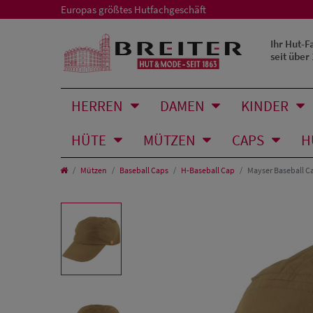
Europas größtes Hutfachgeschäft
Ihr Hut-F
seit über
HERREN
DAMEN
KINDER
HÜTE
MÜTZEN
CAPS
H
Mützen
Baseball Caps
H-Baseball Cap
Mayser Baseball C