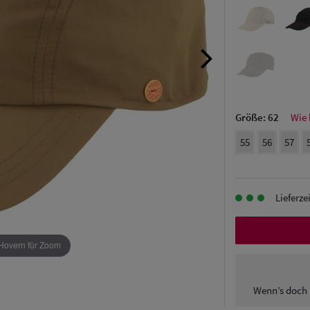
Größe:
62
Wie 
55
56
57
Lieferze
Hovern für Zoom
Wenn’s doch 