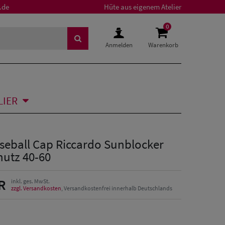
.de
Hüte aus eigenem Atelier
0
Anmelden
Warenkorb
LIER
seball Cap Riccardo Sunblocker
hutz 40-60
R
inkl. ges. MwSt.
zzgl. Versandkosten
, Versandkostenfrei innerhalb Deutschlands