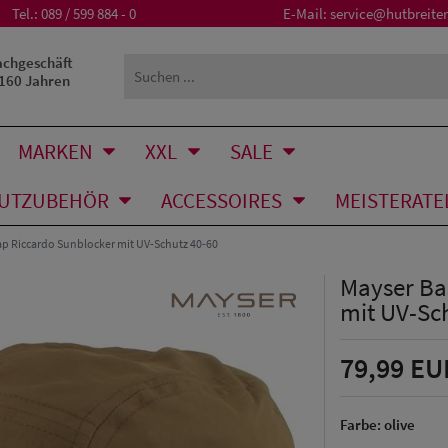
Tel.:
089 / 599 884 - 0
E-Mail:
service@hutbreiter
achgeschäft
 160 Jahren
MARKEN
XXL
SALE
UTZUBEHÖR
ACCESSOIRES
MEISTERATE
ap Riccardo Sunblocker mit UV-Schutz 40-60
Mayser Ba
mit UV-Sc
79,99 EU
Farbe:
olive