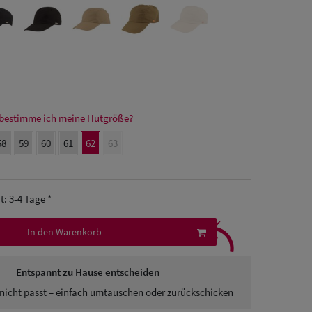
bestimme ich meine Hutgröße?
58
59
60
61
62
63
it: 3-4 Tage *
⤹
In den Warenkorb
Entspannt zu Hause entscheiden
nicht passt – einfach umtauschen oder zurückschicken