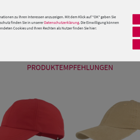
orschungszentrum für Textilien, Hohenstein, mit
et Faktor 40-60 UV-Protection - Sie können somit
ationen zu Ihren Interessen anzuzeigen. Mit dem Klick auf "OK" geben Sie
rückwärtig verstellbaren Riegel haben Sie
chutz finden Sie in unserer
Datenschutzerklärung
. Die Einwilligung können
möglich.
deten Cookies und Ihren Rechten als Nutzer finden Sie hier:
 »
PRODUKTEMPFEHLUNGEN