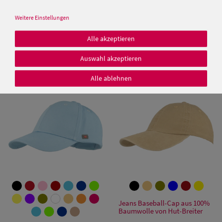
Weitere Einstellungen
Baseball- Cap mit Netzeinsatz
Balke 6-teilige Baseball Cap
Alle akzeptieren
von Hut-Breiter
mit UV-Schutz 40+ und
Klettverschluss
Auswahl akzeptieren
12,95 €
12,95 €
Damen Caps
Alle ablehnen
Damen
Baseball Caps
Damen UV-
Schutz Caps
Damen
Bandana Caps
Jeans Baseball-Cap aus 100%
Damen
Baumwolle von Hut-Breiter