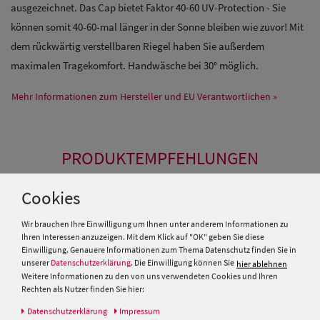
ausgezeichnet. Das Cap bietet Faktor 40-60 UV-Protection - Sie
können somit 40-60-mal länger in der Sonne bleiben wie zuvor! Mit
dem rückwärtig verstellbaren Riegel haben Sie außerdem
maximalen Tragekomfort. Handwäsche bei 30° möglich.
Mehr Informationen zum Hersteller und EU Verantwortlichen »
PRODUKTEMPFEHLUNGEN
Cookies
Wir brauchen Ihre Einwilligung um Ihnen unter anderem Informationen zu
Ihren Interessen anzuzeigen. Mit dem Klick auf "OK" geben Sie diese
Einwilligung. Genauere Informationen zum Thema Datenschutz finden Sie in
unserer
Datenschutzerklärung
. Die Einwilligung können Sie
hier ablehnen
Weitere Informationen zu den von uns verwendeten Cookies und Ihren
Rechten als Nutzer finden Sie hier:
Daten­schutz­erklärung
Impressum