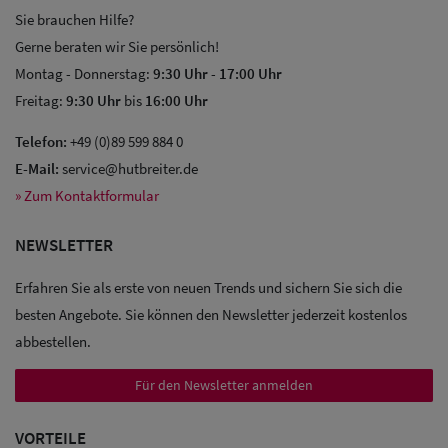
Sie brauchen Hilfe?
Gerne beraten wir Sie persönlich!
Montag - Donnerstag:
9:30 Uhr
-
17:00 Uhr
Freitag:
9:30 Uhr
bis
16:00 Uhr
Sale: Caps
Telefon:
+49 (0)89 599 884 0
E-Mail:
service@hutbreiter.de
Sale:
» Zum Kontaktformular
Baseball
NEWSLETTER
Caps
Erfahren Sie als erste von neuen Trends und sichern Sie sich die
Sale: Army
besten Angebote. Sie können den Newsletter jederzeit kostenlos
Caps
abbestellen.
Sale:
Für den Newsletter anmelden
Trucker
VORTEILE
Caps