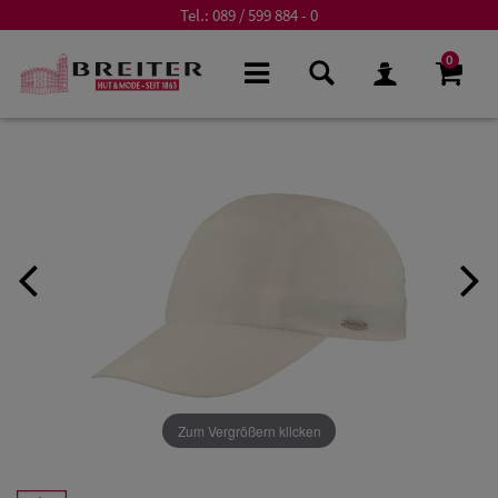
Tel.:
089 / 599 884 - 0
0
Zum Vergrößern klicken