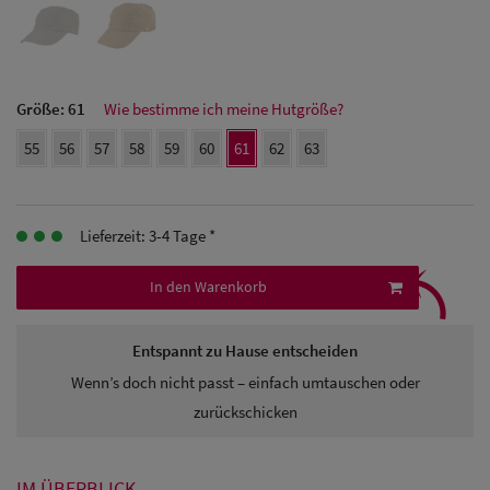
Herren Caps
Herren
Baseball Cpas
Größe:
61
Wie bestimme ich meine Hutgröße?
Herren UV-
55
56
57
58
59
60
61
62
63
Schutz Caps
Herren
Lieferzeit: 3-4 Tage *
⤹
Sonnenschilder
In den Warenkorb
& Visoren
Entspannt zu Hause entscheiden
Herren
Wenn’s doch nicht passt – einfach umtauschen oder
Snapback Caps
zurückschicken
IM ÜBERBLICK