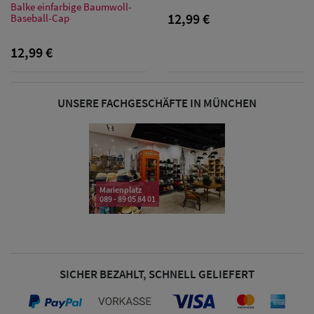
Sonnenschilder
Balke einfarbige Baumwoll-
12,99 €
Baseball-Cap
& Visoren
12,99 €
Damen
Snapback Caps
UNSERE FACHGESCHÄFTE IN MÜNCHEN
Damen Caps
Großgrößen
(63-65 cm)
Marienplatz
089 - 89 05 84 01
SICHER BEZAHLT, SCHNELL GELIEFERT