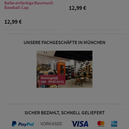
Sonnenschilder
Balke einfarbige Baumwoll-
12,99 €
Baseball-Cap
& Visoren
12,99 €
Damen
Snapback Caps
UNSERE FACHGESCHÄFTE IN MÜNCHEN
Damen Caps
Großgrößen
(63-65 cm)
Marienplatz
089 - 89 05 84 01
SICHER BEZAHLT, SCHNELL GELIEFERT