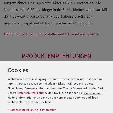
ausgezeichnet. Das Cap bietet Faktor 40-60 UV-Protection - Sie
können somit 40-60-mal länger in der Sonne bleiben wie zuvor! Mit
dem rückwärtig verstellbaren Riegel haben Sie außerdem
maximalen Tragekomfort. Handwäsche bei 30° möglich.
Mehr Informationen zum Hersteller und EU Verantwortlichen »
PRODUKTEMPFEHLUNGEN
Cookies
Wir brauchen Ihre Einwilligung um Ihnen unter anderem Informationen zu
Ihren Interessen anzuzeigen. Mit dem Klick auf "OK" geben Sie diese
Einwilligung. Genauere Informationen zum Thema Datenschutz finden Sie in
unserer
Datenschutzerklärung
. Die Einwilligung können Sie
hier ablehnen
Weitere Informationen zu den von uns verwendeten Cookies und Ihren
Rechten als Nutzer finden Sie hier:
Daten­schutz­erklärung
Impressum