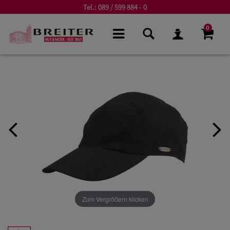
Tel.:
089 / 599 884 - 0
0
Zum Vergrößern klicken