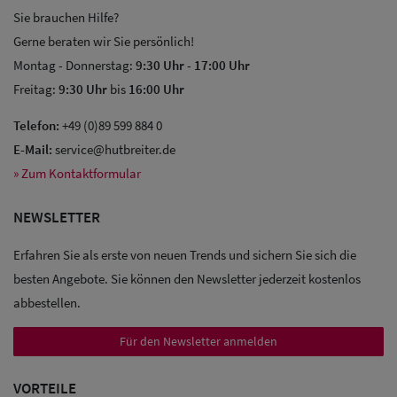
Sie brauchen Hilfe?
Gerne beraten wir Sie persönlich!
Montag - Donnerstag:
9:30 Uhr
-
17:00 Uhr
Freitag:
9:30 Uhr
bis
16:00 Uhr
Sale: Caps
Telefon:
+49 (0)89 599 884 0
E-Mail:
service@hutbreiter.de
Sale:
» Zum Kontaktformular
Baseball
NEWSLETTER
Caps
Erfahren Sie als erste von neuen Trends und sichern Sie sich die
Sale: Army
besten Angebote. Sie können den Newsletter jederzeit kostenlos
Caps
abbestellen.
Sale:
Für den Newsletter anmelden
Trucker
VORTEILE
Caps