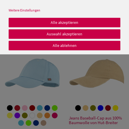
Weitere Einstellungen
Baseball- Cap mit Netzeinsatz
Balke 6-teilige Baseball Cap
Alle akzeptieren
von Hut-Breiter
mit UV-Schutz 40+ und
Klettverschluss
Auswahl akzeptieren
12,95 €
12,95 €
Damen Caps
Alle ablehnen
Damen
Baseball Caps
Damen UV-
Schutz Caps
Damen
Bandana Caps
Jeans Baseball-Cap aus 100%
Damen
Baumwolle von Hut-Breiter