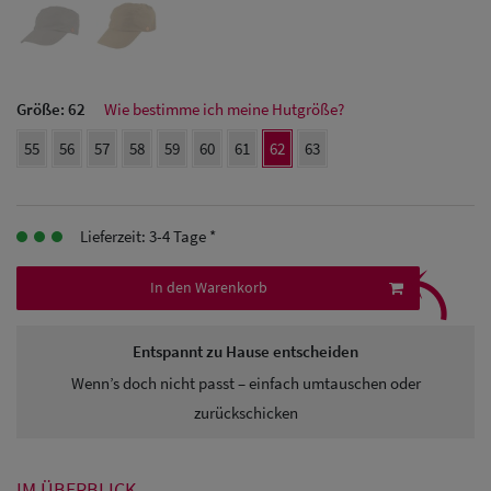
Herren Caps
Herren
Baseball Cpas
Größe:
62
Wie bestimme ich meine Hutgröße?
Herren UV-
55
56
57
58
59
60
61
62
63
Schutz Caps
Herren
Lieferzeit: 3-4 Tage *
⤹
Sonnenschilder
In den Warenkorb
& Visoren
Entspannt zu Hause entscheiden
Herren
Wenn’s doch nicht passt – einfach umtauschen oder
Snapback Caps
zurückschicken
IM ÜBERBLICK