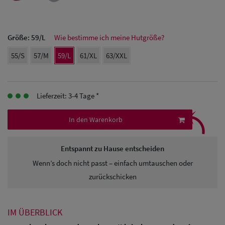
Herren Caps
Herren
Größe:
59/L
Wie bestimme ich meine Hutgröße?
Baseball Cpas
55/S
57/M
59/L
61/XL
63/XXL
Herren UV-
Schutz Caps
Lieferzeit: 3-4 Tage *
⤹
Herren
In den Warenkorb
Sonnenschilder
& Visoren
Entspannt zu Hause entscheiden
Herren
Wenn’s doch nicht passt – einfach umtauschen oder
zurückschicken
Snapback Caps
IM ÜBERBLICK