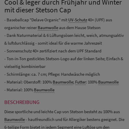
Cool & leger durch Frühjahr und Winter
mit dieser Stetson Cap
- Baseballcap "Delave Organic" mit
UV-Schutz
40+ (UPF) aus
organischer reiner
Baumwolle
aus dem Hause Stetson
- Dank Naturmaterial & 6 Lüftungsösen leicht, weich, atmungsaktiv
& luftdurchlässig - somit ideal für die warme Jahreszeit
- Sonnenschutz 40+ zertifiziert nach dem UPF Standard
- Ton-in-Ton gesticktes Stetson-Logo auf der linken Seite; Einfach &
vielseitig kombinierbar
- Schirmlänge: ca. 7 cm; Pflege: Handwäsche möglich
- Material: Oberstoff: 100%
Baumwolle
;
Futter
: 100%
Baumwolle
- Material: 100%
Baumwolle
BESCHREIBUNG
Diese sportliche und leichte Cap von Stetson besteht zu 100% aus
Baumwolle
- hautfreundlich und für Allergiker bestens geeignet. Die
6-teilige Form bietet in jedem Segment eine Luftöse um den