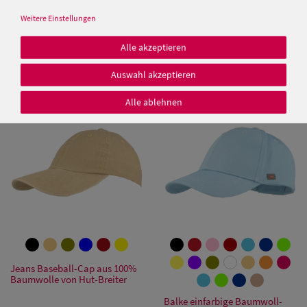
Weitere Einstellungen
Balke 6-teilige Baseball Cap
Baseball- Cap mit Netzeinsatz
mit UV-Schutz 40+ und
von Hut-Breiter
Alle akzeptieren
Klettverschluss
12,95 €
12,95 €
Auswahl akzeptieren
Damen Caps
Alle ablehnen
Damen
Baseball Caps
Damen UV-
Schutz Caps
Damen
Bandana Caps
Jeans Baseball-Cap aus 100%
Baumwolle von Hut-Breiter
Damen
Balke einfarbige Baumwoll-