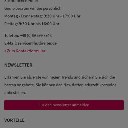
Sie brauchen Hilfe?
Gerne beraten wir Sie persönlich!
Montag - Donnerstag:
9:30 Uhr
-
17:00 Uhr
Freitag:
9:30 Uhr
bis
16:00 Uhr
Telefon:
+49 (0)89 599 884 0
Sale: Caps
E-Mail:
service@hutbreiter.de
Sale:
» Zum Kontaktformular
Baseball
NEWSLETTER
Caps
Erfahren Sie als erste von neuen Trends und sichern Sie sich die
Sale: Army
besten Angebote. Sie können den Newsletter jederzeit kostenlos
Caps
abbestellen.
Sale:
Für den Newsletter anmelden
Trucker
VORTEILE
Caps