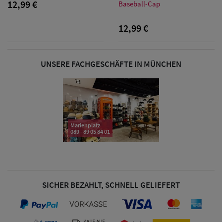
Sonnenschilder
12,99 €
Baseball-Cap
& Visoren
12,99 €
Damen
Snapback Caps
UNSERE FACHGESCHÄFTE IN MÜNCHEN
Damen Caps
Großgrößen
(63-65 cm)
Marienplatz
089 - 89 05 84 01
SICHER BEZAHLT, SCHNELL GELIEFERT