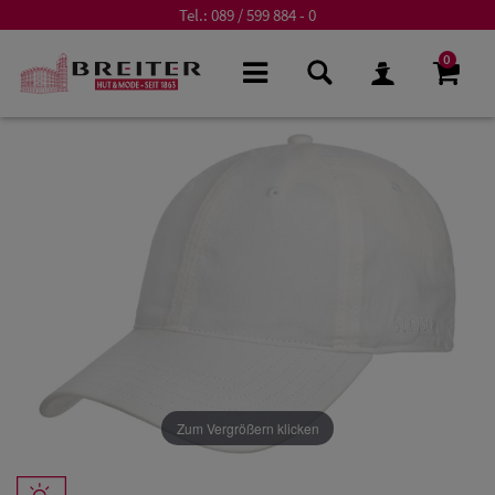
Tel.:
089 / 599 884 - 0
0
Zum Vergrößern klicken